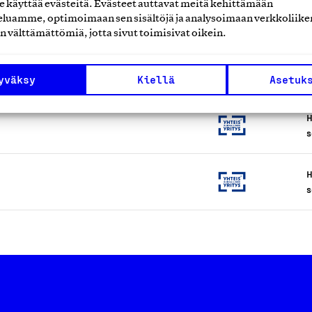
H
käyttää evästeitä. Evästeet auttavat meitä kehittämään
luamme, optimoimaan sen sisältöjä ja analysoimaan verkkoliike
s
n välttämättömiä, jotta sivut toimisivat oikein.
H
s
yväksy
Kiellä
Asetuk
H
s
H
s