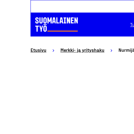
T
Etusivu
Merkki- ja yrityshaku
Nurmij