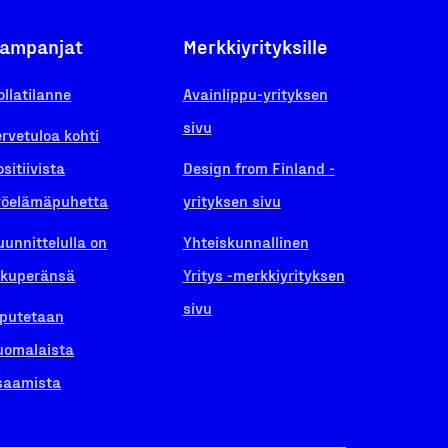
ampanjat
Merkkiyrityksille
ollatilanne
Avainlippu-yrityksen
sivu
ervetuloa kohti
ositiivista
Design from Finland -
yöelämäpuhetta
yrityksen sivu
uunnittelulla on
Yhteiskunnallinen
lkuperänsä
Yritys -merkkiyrityksen
sivu
iputetaan
uomalaista
saamista