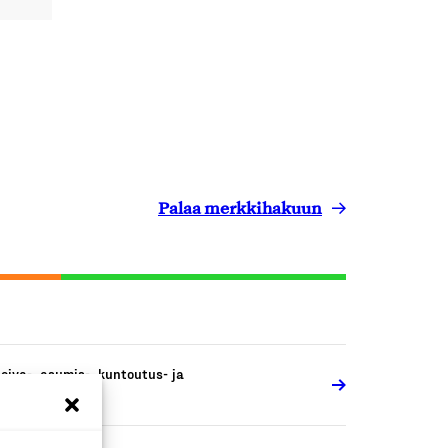
Palaa merkkihakuun
oiva-, asumis-, kuntoutus- ja
osiaalipalvelut