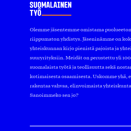
Olemme jäsentemme omistama puolueeton, 
riippumaton yhdistys. Jäseninämme on ko
yhteiskunnan kirjo pienistä pajoista ja yhte
suuryrityksiin. Meidät on perustettu yli 10
suomalaista työtä ja teollisuutta sekä nost
kotimaisesta osaamisesta. Uskomme yhä, ett
rakentaa vahvaa, elinvoimaista yhteiskunt
Sanoimmeko sen jo?