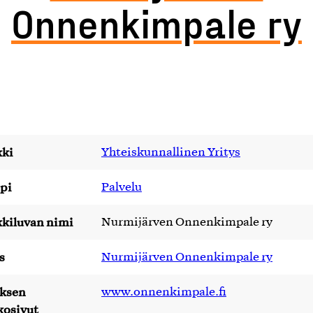
Onnenkimpale ry
ki
Yhteiskunnallinen Yritys
pi
Palvelu
kiluvan nimi
Nurmijärven Onnenkimpale ry
s
Nurmijärven Onnenkimpale ry
yksen
www.onnenkimpale.fi
kosivut