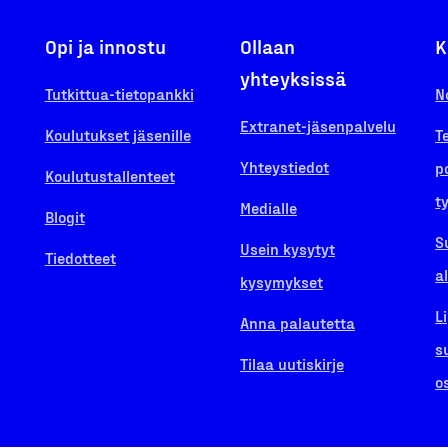
Opi ja innostu
Ollaan
K
yhteyksissä
Tutkittua-tietopankki
N
Extranet-jäsenpalvelu
Koulutukset jäsenille
T
Yhteystiedot
p
Koulutustallenteet
t
Medialle
Blogit
S
Usein kysytyt
Tiedotteet
a
kysymykset
L
Anna palautetta
s
Tilaa uutiskirje
o