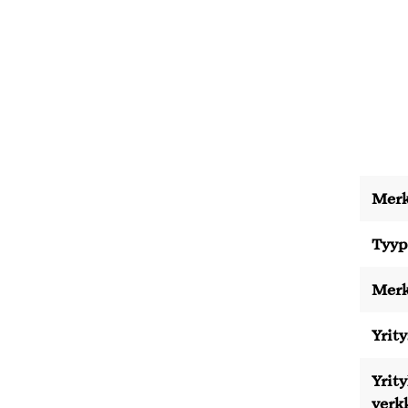
Merk
Tyyp
Merk
Yrity
Yrit
verk