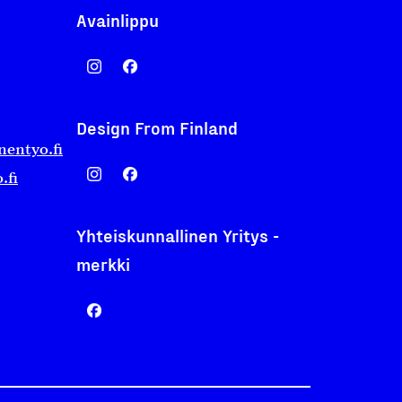
Avainlippu
Design From Finland
nentyo.fi
.fi
Yhteiskunnallinen Yritys -
merkki