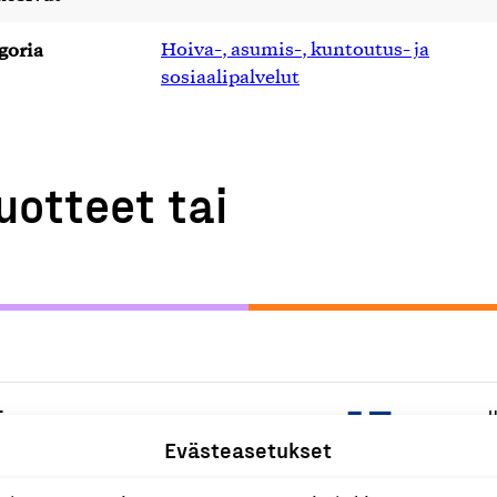
goria
Hoiva-, asumis-, kuntoutus- ja
sosiaalipalvelut
uotteet tai
 sr
H
s
Evästeasetukset