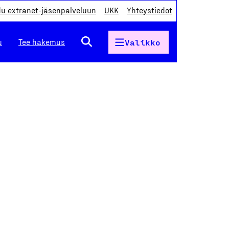
du extranet-jäsenpalveluun
UKK
Yhteystiedot
u
Tee hakemus
Valikko