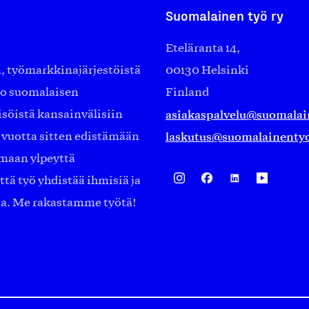
Suomalainen työ ry
Eteläranta 14,
työmarkkinajärjestöistä
00130 Helsinki
ko suomalaisen
Finland
asiakaspalvelu@suomalai
isöistä kansainvälisiin
laskutus@suomalainentyo
0 vuotta sitten edistämään
amaan ylpeyttä
ä työ yhdistää ihmisiä ja
aa. Me rakastamme työtä!