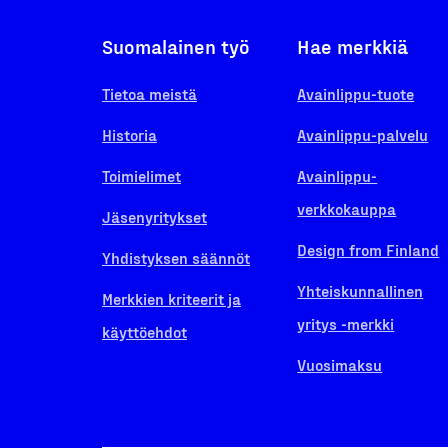
Suomalainen työ
Hae merkkiä
Tietoa meistä
Avainlippu-tuote
Historia
Avainlippu-palvelu
Toimielimet
Avainlippu-
verkkokauppa
Jäsenyritykset
Design from Finland
Yhdistyksen säännöt
Yhteiskunnallinen
Merkkien kriteerit ja
yritys -merkki
käyttöehdot
Vuosimaksu