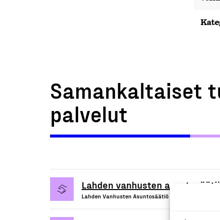
Kate
Samankaltaiset t
palvelut
Lahden vanhusten asuntosäätiö
Lahden Vanhusten Asuntosäätiö Sr, Palvelu