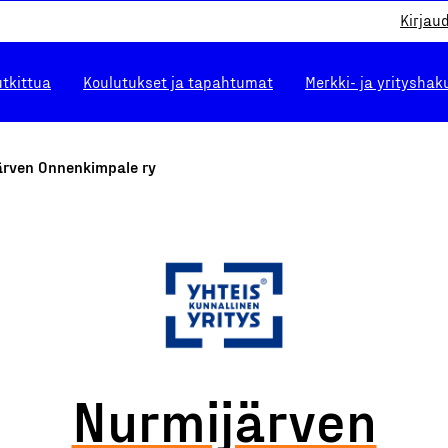
Kirjau
utkittua
Koulutukset ja tapahtumat
Merkki- ja yrityshak
ärven Onnenkimpale ry
Nurmijärven