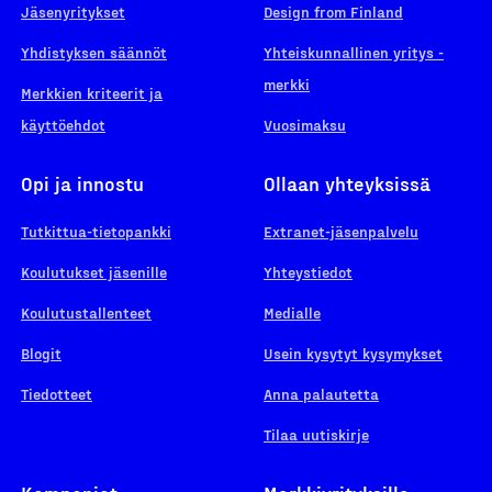
Jäsenyritykset
Design from Finland
Yhdistyksen säännöt
Yhteiskunnallinen yritys -
merkki
Merkkien kriteerit ja
käyttöehdot
Vuosimaksu
Opi ja innostu
Ollaan yhteyksissä
Tutkittua-tietopankki
Extranet-jäsenpalvelu
Koulutukset jäsenille
Yhteystiedot
Koulutustallenteet
Medialle
Blogit
Usein kysytyt kysymykset
Tiedotteet
Anna palautetta
Tilaa uutiskirje