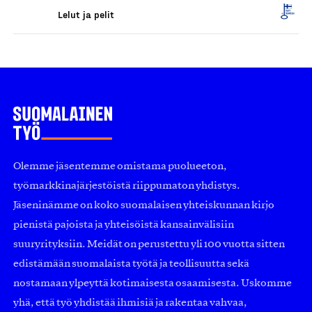
Lelut ja pelit
Olemme jäsentemme omistama puolueeton,
työmarkkinajärjestöistä riippumaton yhdistys.
Jäseninämme on koko suomalaisen yhteiskunnan kirjo
pienistä pajoista ja yhteisöistä kansainvälisiin
suuryrityksiin. Meidät on perustettu yli 100 vuotta sitten
edistämään suomalaista työtä ja teollisuutta sekä
nostamaan ylpeyttä kotimaisesta osaamisesta. Uskomme
yhä, että työ yhdistää ihmisiä ja rakentaa vahvaa,