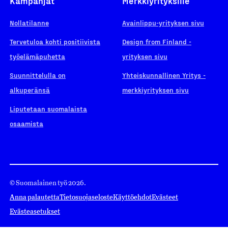
Kampanjat
Merkkiyrityksille
Nollatilanne
Avainlippu-yrityksen sivu
Tervetuloa kohti positiivista
Design from Finland -
työelämäpuhetta
yrityksen sivu
Suunnittelulla on
Yhteiskunnallinen Yritys -
alkuperänsä
merkkiyrityksen sivu
Liputetaan suomalaista
osaamista
© Suomalainen työ 2026.
Anna palautetta
Tietosuojaseloste
Käyttöehdot
Evästeet
Evästeasetukset