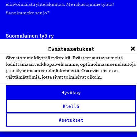
elinvoimaista yhteiskuntaa. Me rakastamme työtä!
Sanoimmeko sen jo?
Suomalainen työ ry
Evästeasetukset
Eteläranta 14,
00130 Helsinki
Sivustomme käyttää evästeitä. Evästeet auttavat meitä
kehittämään verkkopalveluamme, optimoimaan sen sisältöjä
Finland
ja analysoimaan verkkoliikennettä. Osa evästeistä on
asiakaspalvelu@suomalainentyo.fi
välttämättömiä, jotta sivut toimisivat oikein.
laskutus@suomalainentyo.fi
Hyväksy
Kiellä
Avainlippu
Asetukset