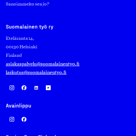
Sanoimmeko sen jo?
Suomalainen työ ry
Eteläranta 14,
00130 Helsinki
Finland
asiakaspalvelu@suomalainentyo.fi
laskutus@suomalainentyo.fi
Avainlippu