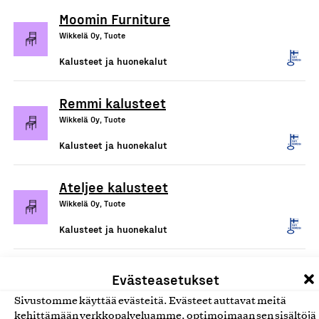
Moomin Furniture
Wikkelä Oy, Tuote
Kalusteet ja huonekalut
Remmi kalusteet
Wikkelä Oy, Tuote
Kalusteet ja huonekalut
Ateljee kalusteet
Wikkelä Oy, Tuote
Kalusteet ja huonekalut
Triennale-tuolit
Evästeasetukset
Wikkelä Oy, Tuote
Sivustomme käyttää evästeitä. Evästeet auttavat meitä
Kalusteet ja huonekalut
kehittämään verkkopalveluamme, optimoimaan sen sisältöjä