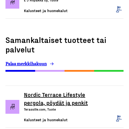
E J Hiipakka Oy, Tuote
Kalusteet ja huonekalut
Samankaltaiset tuotteet tai
palvelut
Palaa merkkihakuun
Nordic Terrace Lifestyle
pergola, pöydät ja penkit
Terassille.com, Tuote
Kalusteet ja huonekalut