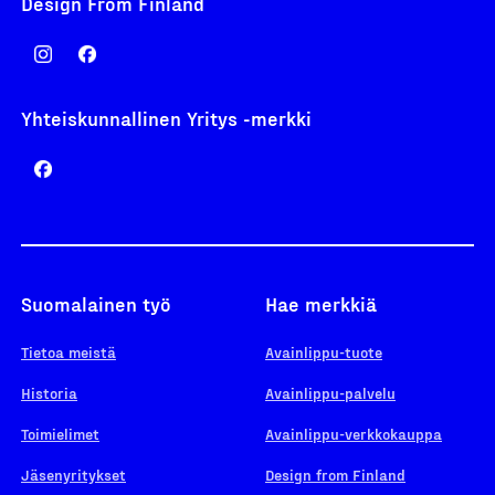
Design From Finland
Yhteiskunnallinen Yritys -merkki
Suomalainen työ
Hae merkkiä
Tietoa meistä
Avainlippu-tuote
Historia
Avainlippu-palvelu
Toimielimet
Avainlippu-verkkokauppa
Jäsenyritykset
Design from Finland