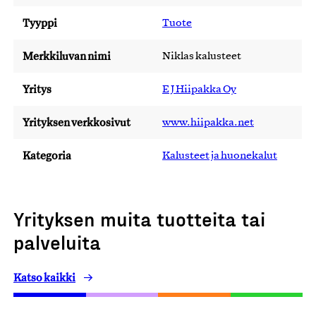
Tyyppi
Tuote
Merkkiluvan nimi
Niklas kalusteet
Yritys
E J Hiipakka Oy
Yrityksen verkkosivut
www.hiipakka.net
Kategoria
Kalusteet ja huonekalut
Yrityksen muita tuotteita tai
palveluita
Katso kaikki