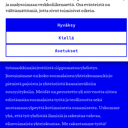
ja analysoimaan verkkoliikennettä. Osa evästeistä on
välttämättömiä, jotta sivut toimisivat oikein.
Hyväksy
Kiellä
Asetukset
Olemme jäsentemme omistama puolueeton,
työmarkkinajärjestöistä riippumaton yhdistys.
Jäseninämme on koko suomalaisen yhteiskunnan kirjo
pienistä pajoista ja yhteisöistä kansainvälisiin
suuryrityksiin. Meidät on perustettu yli 100 vuotta sitten
edistämään suomalaista työtä ja teollisuutta sekä
nostamaan ylpeyttä kotimaisesta osaamisesta. Uskomme
yhä, että työ yhdistää ihmisiä ja rakentaa vahvaa,
elinvoimaista yhteiskuntaa. Me rakastamme työtä!