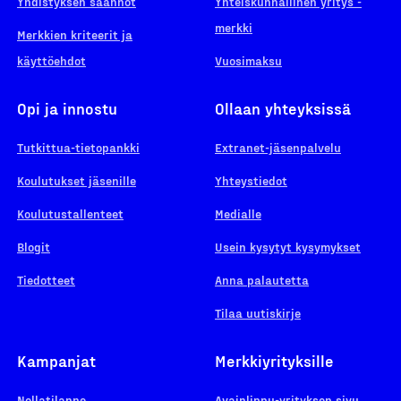
Yhdistyksen säännöt
Yhteiskunnallinen yritys -
merkki
Merkkien kriteerit ja
käyttöehdot
Vuosimaksu
Opi ja innostu
Ollaan yhteyksissä
Tutkittua-tietopankki
Extranet-jäsenpalvelu
Koulutukset jäsenille
Yhteystiedot
Koulutustallenteet
Medialle
Blogit
Usein kysytyt kysymykset
Tiedotteet
Anna palautetta
Tilaa uutiskirje
Kampanjat
Merkkiyrityksille
Nollatilanne
Avainlippu-yrityksen sivu