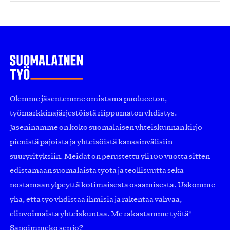
Olemme jäsentemme omistama puolueeton,
työmarkkinajärjestöistä riippumaton yhdistys.
Jäseninämme on koko suomalaisen yhteiskunnan kirjo
pienistä pajoista ja yhteisöistä kansainvälisiin
suuryrityksiin. Meidät on perustettu yli 100 vuotta sitten
edistämään suomalaista työtä ja teollisuutta sekä
nostamaan ylpeyttä kotimaisesta osaamisesta. Uskomme
yhä, että työ yhdistää ihmisiä ja rakentaa vahvaa,
elinvoimaista yhteiskuntaa. Me rakastamme työtä!
Sanoimmeko sen jo?