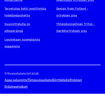
Tervetuloa kohti positiivista
Design from Finland -
työelämäpuhetta
yrityksen sivu
Suunnittelulla on
Yhteiskunnallinen Yritys -
alkuperänsä
merkkiyrityksen sivu
Liputetaan suomalaista
osaamista
© Suomalainen työ 2026.
Anna palautetta
Tietosuojaseloste
Käyttöehdot
Evästeet
Evästeasetukset