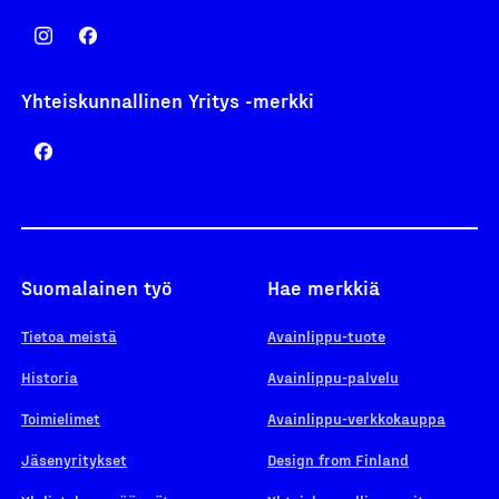
Yhteiskunnallinen Yritys -merkki
Suomalainen työ
Hae merkkiä
Tietoa meistä
Avainlippu-tuote
Historia
Avainlippu-palvelu
Toimielimet
Avainlippu-verkkokauppa
Jäsenyritykset
Design from Finland