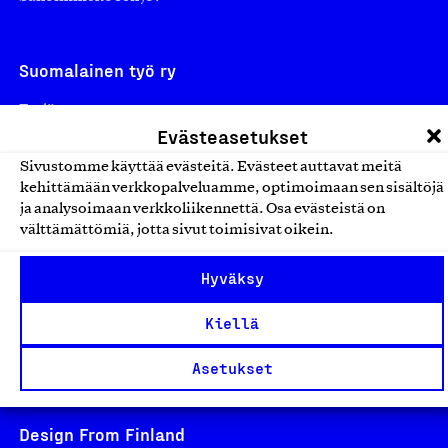
Suomalainen työ ry
Eteläranta 14,
Evästeasetukset
00130 Helsinki
Finland
Sivustomme käyttää evästeitä. Evästeet auttavat meitä
kehittämään verkkopalveluamme, optimoimaan sen sisältöjä
asiakaspalvelu@suomalainentyo.fi
ja analysoimaan verkkoliikennettä. Osa evästeistä on
laskutus@suomalainentyo.fi
välttämättömiä, jotta sivut toimisivat oikein.
Hyväksy
Kiellä
Avainlippu
Asetukset
Design From Finland