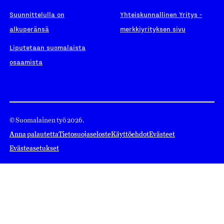
Suunnittelulla on
Yhteiskunnallinen Yritys -
alkuperänsä
merkkiyrityksen sivu
Liputetaan suomalaista
osaamista
© Suomalainen työ 2026.
Anna palautetta
Tietosuojaseloste
Käyttöehdot
Evästeet
Evästeasetukset