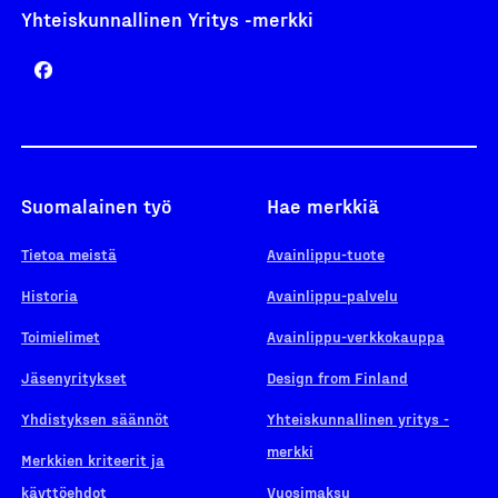
Yhteiskunnallinen Yritys -merkki
Suomalainen työ
Hae merkkiä
Tietoa meistä
Avainlippu-tuote
Historia
Avainlippu-palvelu
Toimielimet
Avainlippu-verkkokauppa
Jäsenyritykset
Design from Finland
Yhdistyksen säännöt
Yhteiskunnallinen yritys -
merkki
Merkkien kriteerit ja
käyttöehdot
Vuosimaksu