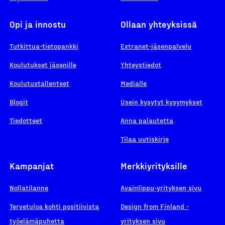
Opi ja innostu
Ollaan yhteyksissä
Tutkittua-tietopankki
Extranet-jäsenpalvelu
Koulutukset jäsenille
Yhteystiedot
Koulutustallenteet
Medialle
Blogit
Usein kysytyt kysymykset
Tiedotteet
Anna palautetta
Tilaa uutiskirje
Kampanjat
Merkkiyrityksille
Nollatilanne
Avainlippu-yrityksen sivu
Tervetuloa kohti positiivista
Design from Finland -
työelämäpuhetta
yrityksen sivu