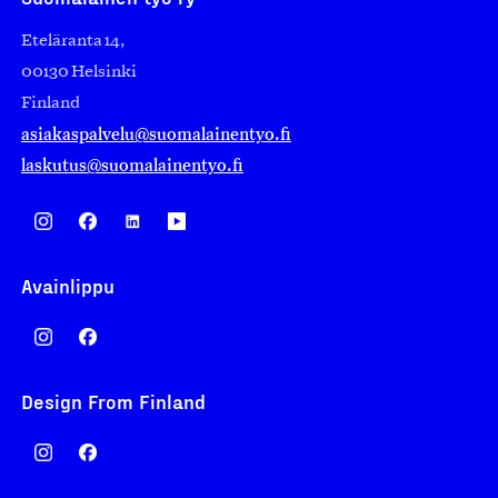
Eteläranta 14,
00130 Helsinki
Finland
asiakaspalvelu@suomalainentyo.fi
laskutus@suomalainentyo.fi
Avainlippu
Design From Finland