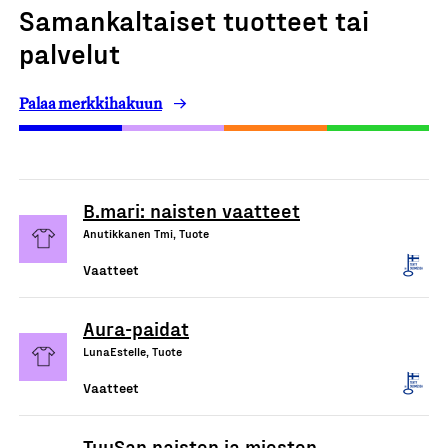
Samankaltaiset tuotteet tai
palvelut
Palaa merkkihakuun
B.mari: naisten vaatteet
Anutikkanen Tmi, Tuote
Vaatteet
Aura-paidat
LunaEstelle, Tuote
Vaatteet
TuuSan naisten ja miesten