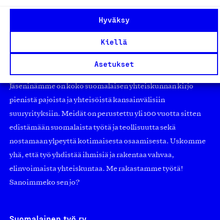
Hyväksy
Kiellä
Olemme jäsentemme omistama puolueeton,
Asetukset
työmarkkinajärjestöistä riippumaton yhdistys.
Jäseninämme on koko suomalaisen yhteiskunnan kirjo
pienistä pajoista ja yhteisöistä kansainvälisiin
suuryrityksiin. Meidät on perustettu yli 100 vuotta sitten
edistämään suomalaista työtä ja teollisuutta sekä
nostamaan ylpeyttä kotimaisesta osaamisesta. Uskomme
yhä, että työ yhdistää ihmisiä ja rakentaa vahvaa,
elinvoimaista yhteiskuntaa. Me rakastamme työtä!
Sanoimmeko sen jo?
Suomalainen työ ry