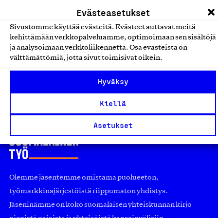
Alusvaatteet ja sukat
Evästeasetukset
Sukat lapsille, naisille sekä
Sivustomme käyttää evästeitä. Evästeet auttavat meitä
kehittämään verkkopalveluamme, optimoimaan sen sisältöjä
miehille
ja analysoimaan verkkoliikennettä. Osa evästeistä on
Mi-sukka Oy, Tuote
välttämättömiä, jotta sivut toimisivat oikein.
Alusvaatteet ja sukat
Hyväksy
Kiellä
Asetukset
Olemme jäsentemme omistama puolueeton,
työmarkkinajärjestöistä riippumaton yhdistys.
Jäseninämme on koko suomalaisen yhteiskunnan kirjo