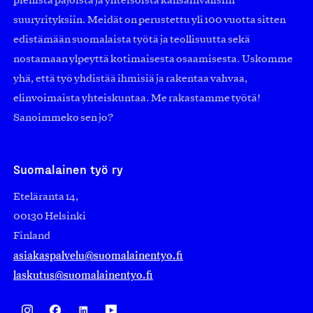
pienistä pajoista ja yhteisöistä kansainvälisiin
suuryrityksiin. Meidät on perustettu yli 100 vuotta sitten
edistämään suomalaista työtä ja teollisuutta sekä
nostamaan ylpeyttä kotimaisesta osaamisesta. Uskomme
yhä, että työ yhdistää ihmisiä ja rakentaa vahvaa,
elinvoimaista yhteiskuntaa. Me rakastamme työtä!
Sanoimmeko sen jo?
Suomalainen työ ry
Eteläranta 14,
00130 Helsinki
Finland
asiakaspalvelu@suomalainentyo.fi
laskutus@suomalainentyo.fi