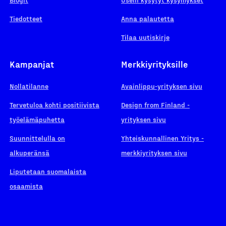
Tiedotteet
Anna palautetta
Tilaa uutiskirje
Kampanjat
Merkkiyrityksille
Nollatilanne
Avainlippu-yrityksen sivu
Tervetuloa kohti positiivista
Design from Finland -
työelämäpuhetta
yrityksen sivu
Suunnittelulla on
Yhteiskunnallinen Yritys -
alkuperänsä
merkkiyrityksen sivu
Liputetaan suomalaista
osaamista