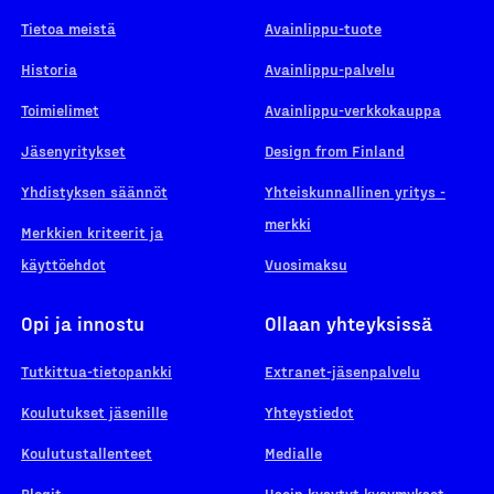
Tietoa meistä
Avainlippu-tuote
Historia
Avainlippu-palvelu
Toimielimet
Avainlippu-verkkokauppa
Jäsenyritykset
Design from Finland
Yhdistyksen säännöt
Yhteiskunnallinen yritys -
merkki
Merkkien kriteerit ja
käyttöehdot
Vuosimaksu
Opi ja innostu
Ollaan yhteyksissä
Tutkittua-tietopankki
Extranet-jäsenpalvelu
Koulutukset jäsenille
Yhteystiedot
Koulutustallenteet
Medialle
Blogit
Usein kysytyt kysymykset