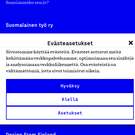
Sanoimmeko sen jo?
Suomalainen työ ry
Eteläranta 14,
Evästeasetukset
00130 Helsinki
Sivustomme käyttää evästeitä. Evästeet auttavat meitä
Finland
kehittämään verkkopalveluamme, optimoimaan sen sisältöjä
asiakaspalvelu@suomalainentyo.fi
ja analysoimaan verkkoliikennettä. Osa evästeistä on
laskutus@suomalainentyo.fi
välttämättömiä, jotta sivut toimisivat oikein.
Hyväksy
Kiellä
Avainlippu
Asetukset
Design From Finland