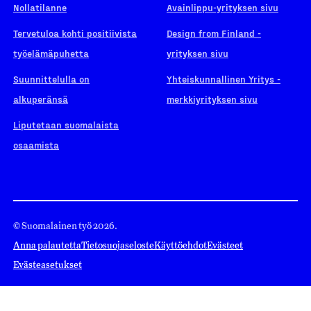
Nollatilanne
Avainlippu-yrityksen sivu
Tervetuloa kohti positiivista
Design from Finland -
työelämäpuhetta
yrityksen sivu
Suunnittelulla on
Yhteiskunnallinen Yritys -
alkuperänsä
merkkiyrityksen sivu
Liputetaan suomalaista
osaamista
© Suomalainen työ 2026.
Anna palautetta
Tietosuojaseloste
Käyttöehdot
Evästeet
Evästeasetukset