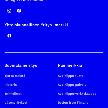
Yhteiskunnallinen Yritys -merkki
Suomalainen työ
Hae merkkiä
Tietoa meistä
Avainlippu-tuote
Historia
Avainlippu-palvelu
Toimielimet
Avainlippu-verkkokauppa
Jäsenyritykset
Design from Finland