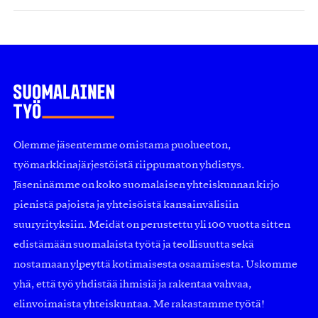
Olemme jäsentemme omistama puolueeton,
työmarkkinajärjestöistä riippumaton yhdistys.
Jäseninämme on koko suomalaisen yhteiskunnan kirjo
pienistä pajoista ja yhteisöistä kansainvälisiin
suuryrityksiin. Meidät on perustettu yli 100 vuotta sitten
edistämään suomalaista työtä ja teollisuutta sekä
nostamaan ylpeyttä kotimaisesta osaamisesta. Uskomme
yhä, että työ yhdistää ihmisiä ja rakentaa vahvaa,
elinvoimaista yhteiskuntaa. Me rakastamme työtä!