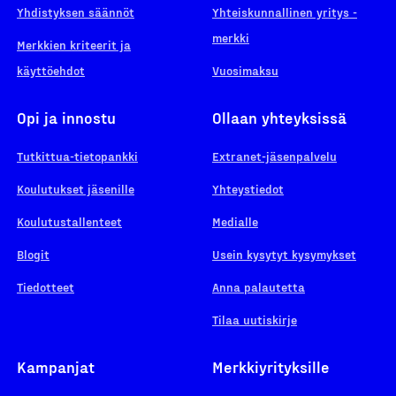
Yhdistyksen säännöt
Yhteiskunnallinen yritys -
merkki
Merkkien kriteerit ja
käyttöehdot
Vuosimaksu
Opi ja innostu
Ollaan yhteyksissä
Tutkittua-tietopankki
Extranet-jäsenpalvelu
Koulutukset jäsenille
Yhteystiedot
Koulutustallenteet
Medialle
Blogit
Usein kysytyt kysymykset
Tiedotteet
Anna palautetta
Tilaa uutiskirje
Kampanjat
Merkkiyrityksille