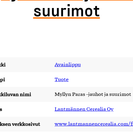
suurimot
ki
Avainlippu
pi
Tuote
kiluvan nimi
Myllyn Paras -jauhot ja suurimot
s
Lantmännen Cerealia Oy
yksen verkkosivut
www.lantmannencerealia.com/f