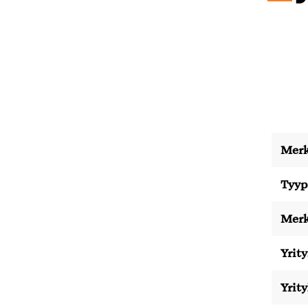
Merk
Tyyp
Merk
Yrity
Yrit