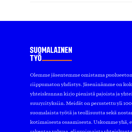
Olemme jäsentemme omistama puolueeton, 
riippumaton yhdistys. Jäseninämme on ko
yhteiskunnan kirjo pienistä pajoista ja yhte
suuryrityksiin. Meidät on perustettu yli 10
suomalaista työtä ja teollisuutta sekä nost
kotimaisesta osaamisesta. Uskomme yhä, ett
rakentaa vahvaa, elinvoimaista yhteiskunt