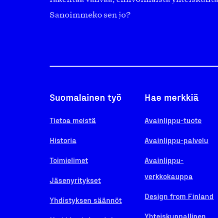
Sanoimmeko sen jo?
Suomalainen työ
Hae merkkiä
Tietoa meistä
Avainlippu-tuote
Historia
Avainlippu-palvelu
Toimielimet
Avainlippu-
verkkokauppa
Jäsenyritykset
Design from Finland
Yhdistyksen säännöt
Yhteiskunnallinen