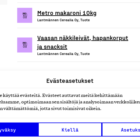
Metro makaroni 10kg
Lantmännen Cerealia Oy, Tuote
Vaasan näkkileivät, hapankorput
ja snacksit
Lantmännen Cerealia Oy, Tuote
Evästeasetukset
uotteet tai
käyttää evästeitä. Evästeet auttavat meitä kehittämään
luamme, optimoimaan sen sisältöjä ja analysoimaan verkkoliike
n välttämättömiä, jotta sivut toimisivat oikein.
yväksy
Kiellä
Asetuk