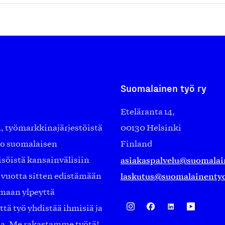
Suomalainen työ ry
Eteläranta 14,
työmarkkinajärjestöistä
00130 Helsinki
ko suomalaisen
Finland
asiakaspalvelu@suomalai
isöistä kansainvälisiin
laskutus@suomalainentyo
0 vuotta sitten edistämään
amaan ylpeyttä
ä työ yhdistää ihmisiä ja
aa. Me rakastamme työtä!