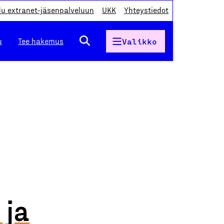
du extranet-jäsenpalveluun
UKK
Yhteystiedot
u
Tee hakemus
Valikko
 ja