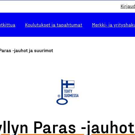
Kirjau
utkittua
Koulutukset ja tapahtumat
Merkki- ja yrityshak
Paras -jauhot ja suurimot
llyn Paras -jauhot