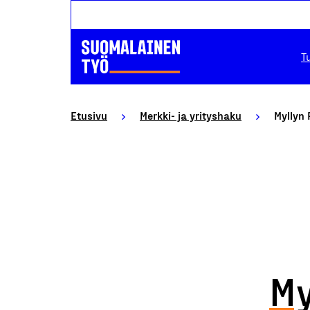
T
Etusivu
Merkki- ja yrityshaku
Myllyn 
My