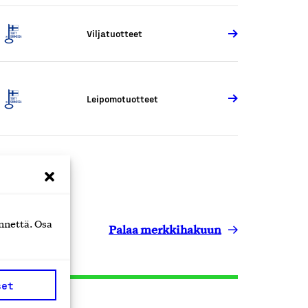
Viljatuotteet
Leipomotuotteet
nnettä. Osa
Palaa merkkihakuun
set