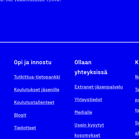
Opi ja innostu
Ollaan
K
yhteyksissä
Tutkittua-tietopankki
N
Extranet-jäsenpalvelu
Koulutukset jäsenille
T
Yhteystiedot
p
Koulutustallenteet
t
Medialle
Blogit
S
Usein kysytyt
Tiedotteet
a
kysymykset