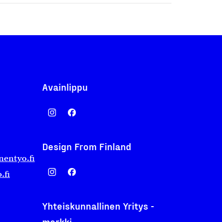
Avainlippu
Design From Finland
nentyo.fi
.fi
Yhteiskunnallinen Yritys -
merkki