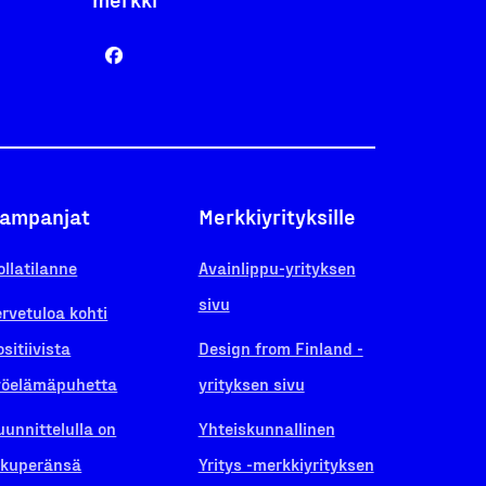
ampanjat
Merkkiyrityksille
ollatilanne
Avainlippu-yrityksen
sivu
ervetuloa kohti
ositiivista
Design from Finland -
yöelämäpuhetta
yrityksen sivu
uunnittelulla on
Yhteiskunnallinen
lkuperänsä
Yritys -merkkiyrityksen