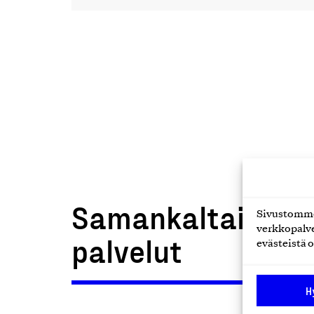
Samankaltaiset t
Sivustomme 
verkkopalve
palvelut
evästeistä o
H