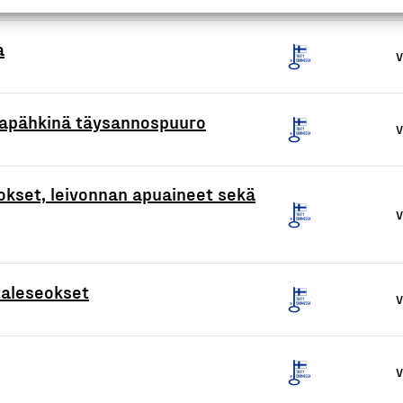
a
V
apähkinä täysannospuuro
V
okset, leivonnan apuaineet sekä
V
taleseokset
V
V