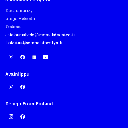
Eteläranta 14,
00130 Helsinki
Finland
asiakaspalvelu@suomalainentyo.fi
laskutus@suomalainentyo.fi
Avainlippu
Design From Finland