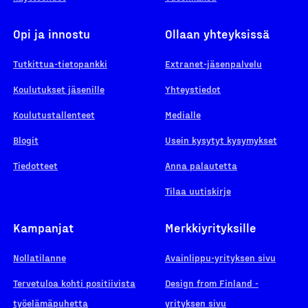
Opi ja innostu
Ollaan yhteyksissä
Tutkittua-tietopankki
Extranet-jäsenpalvelu
Koulutukset jäsenille
Yhteystiedot
Koulutustallenteet
Medialle
Blogit
Usein kysytyt kysymykset
Tiedotteet
Anna palautetta
Tilaa uutiskirje
Kampanjat
Merkkiyrityksille
Nollatilanne
Avainlippu-yrityksen sivu
Tervetuloa kohti positiivista
Design from Finland -
työelämäpuhetta
yrityksen sivu