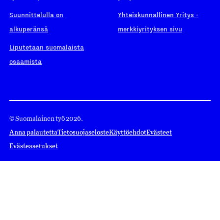
Suunnittelulla on
Yhteiskunnallinen Yritys -
alkuperänsä
merkkiyrityksen sivu
Liputetaan suomalaista
osaamista
© Suomalainen työ 2026.
Anna palautetta
Tietosuojaseloste
Käyttöehdot
Evästeet
Evästeasetukset