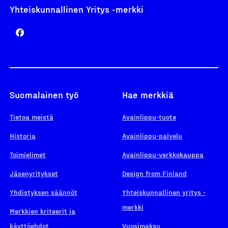
Yhteiskunnallinen Yritys -merkki
Suomalainen työ
Hae merkkiä
Tietoa meistä
Avainlippu-tuote
Historia
Avainlippu-palvelu
Toimielimet
Avainlippu-verkkokauppa
Jäsenyritykset
Design from Finland
Yhdistyksen säännöt
Yhteiskunnallinen yritys -
merkki
Merkkien kriteerit ja
käyttöehdot
Vuosimaksu