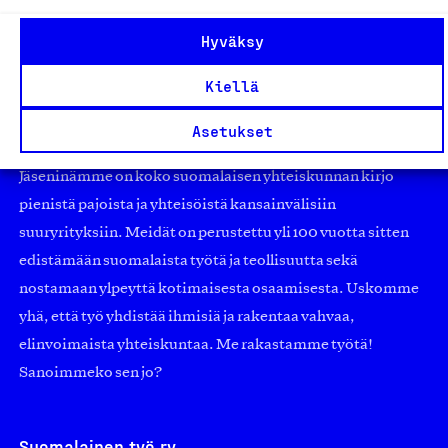
Hyväksy
Kiellä
Olemme jäsentemme omistama puolueeton,
Asetukset
työmarkkinajärjestöistä riippumaton yhdistys.
Jäseninämme on koko suomalaisen yhteiskunnan kirjo
pienistä pajoista ja yhteisöistä kansainvälisiin
suuryrityksiin. Meidät on perustettu yli 100 vuotta sitten
edistämään suomalaista työtä ja teollisuutta sekä
nostamaan ylpeyttä kotimaisesta osaamisesta. Uskomme
yhä, että työ yhdistää ihmisiä ja rakentaa vahvaa,
elinvoimaista yhteiskuntaa. Me rakastamme työtä!
Sanoimmeko sen jo?
Suomalainen työ ry