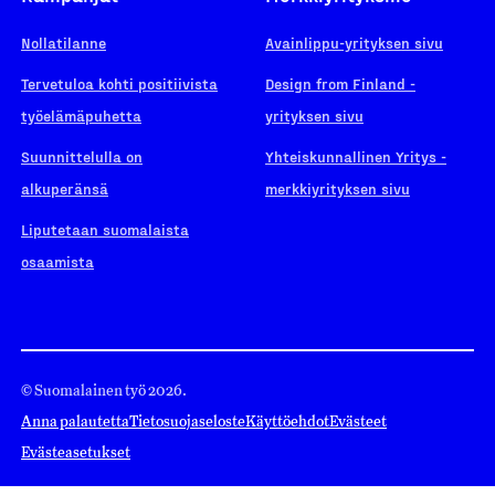
Nollatilanne
Avainlippu-yrityksen sivu
Tervetuloa kohti positiivista
Design from Finland -
työelämäpuhetta
yrityksen sivu
Suunnittelulla on
Yhteiskunnallinen Yritys -
alkuperänsä
merkkiyrityksen sivu
Liputetaan suomalaista
osaamista
© Suomalainen työ 2026.
Anna palautetta
Tietosuojaseloste
Käyttöehdot
Evästeet
Evästeasetukset