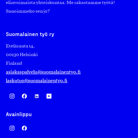
elinvoimaista yhteiskuntaa. Me rakastamme työtä!
Sanoimmeko sen jo?
Suomalainen työ ry
Eteläranta 14,
00130 Helsinki
Finland
asiakaspalvelu@suomalainentyo.fi
laskutus@suomalainentyo.fi
Avainlippu