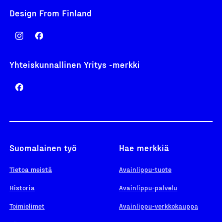
Design From Finland
Yhteiskunnallinen Yritys -merkki
Suomalainen työ
Hae merkkiä
Tietoa meistä
Avainlippu-tuote
Historia
Avainlippu-palvelu
Toimielimet
Avainlippu-verkkokauppa