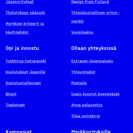
Jäsenyritykset
Design from Finland
Yhdistyksen säännöt
Yhteiskunnallinen yritys -
merkki
Merkkien kriteerit ja
käyttöehdot
Vuosimaksu
Opi ja innostu
Ollaan yhteyksissä
Tutkittua-tietopankki
Extranet-jäsenpalvelu
Koulutukset jäsenille
Yhteystiedot
Koulutustallenteet
Medialle
Blogit
Usein kysytyt kysymykset
Tiedotteet
Anna palautetta
Tilaa uutiskirje
Kampanjat
Merkkiyrityksille