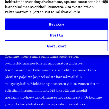
kehittämään verkkopalveluamme, optimoimaan sen sisältöjä
Verkkokauppapalvelut
ja analysoimaan verkkoliikennettä. Osa evästeistä on
välttämättömiä, jotta sivut toimisivat oikein.
Hyväksy
Kiellä
Asetukset
Olemme jäsentemme omistama puolueeton,
työmarkkinajärjestöistä riippumaton yhdistys.
Jäseninämme on koko suomalaisen yhteiskunnan kirjo
pienistä pajoista ja yhteisöistä kansainvälisiin
suuryrityksiin. Meidät on perustettu yli 100 vuotta sitten
edistämään suomalaista työtä ja teollisuutta sekä
nostamaan ylpeyttä kotimaisesta osaamisesta. Uskomme
yhä, että työ yhdistää ihmisiä ja rakentaa vahvaa,