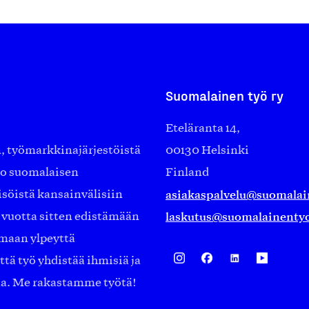
Suomalainen työ ry
Eteläranta 14,
työmarkkinajärjestöistä
00130 Helsinki
ko suomalaisen
Finland
asiakaspalvelu@suomalai
isöistä kansainvälisiin
laskutus@suomalainentyo
0 vuotta sitten edistämään
amaan ylpeyttä
ä työ yhdistää ihmisiä ja
aa. Me rakastamme työtä!