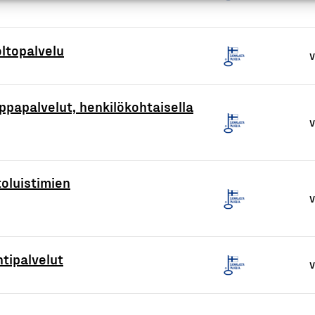
oltopalvelu
V
ppapalvelut, henkilökohtaisella
V
toluistimien
V
tipalvelut
V