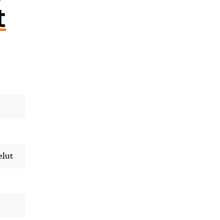
t
lut