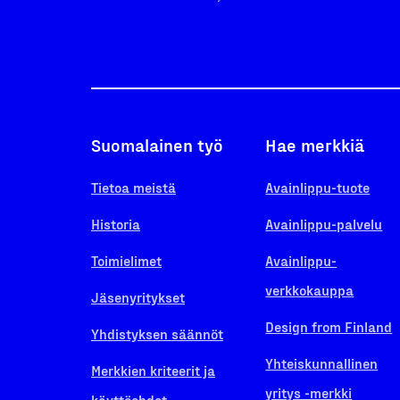
Suomalainen työ
Hae merkkiä
Tietoa meistä
Avainlippu-tuote
Historia
Avainlippu-palvelu
Toimielimet
Avainlippu-
verkkokauppa
Jäsenyritykset
Design from Finland
Yhdistyksen säännöt
Yhteiskunnallinen
Merkkien kriteerit ja
yritys -merkki
käyttöehdot