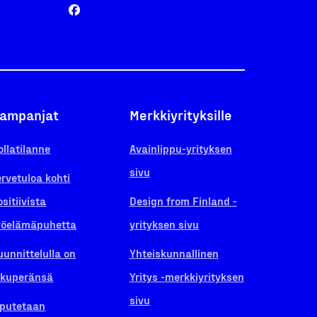
ampanjat
Merkkiyrityksille
ollatilanne
Avainlippu-yrityksen
sivu
ervetuloa kohti
ositiivista
Design from Finland -
yöelämäpuhetta
yrityksen sivu
uunnittelulla on
Yhteiskunnallinen
lkuperänsä
Yritys -merkkiyrityksen
sivu
iputetaan