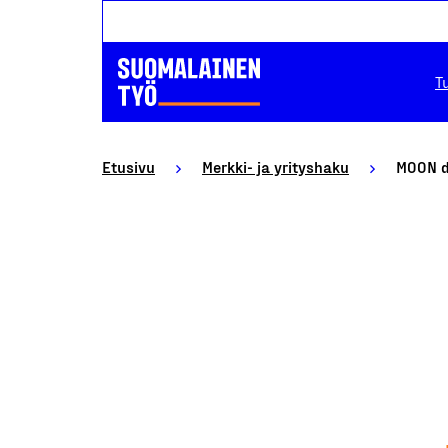
T
Etusivu
Merkki- ja yrityshaku
MOON d