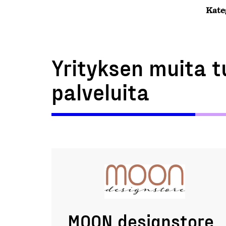
Kate
Yrityksen muita t
palveluita
MOON designstore