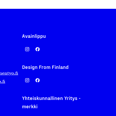
Avainlippu
Design From Finland
nentyo.fi
.fi
Yhteiskunnallinen Yritys -
merkki