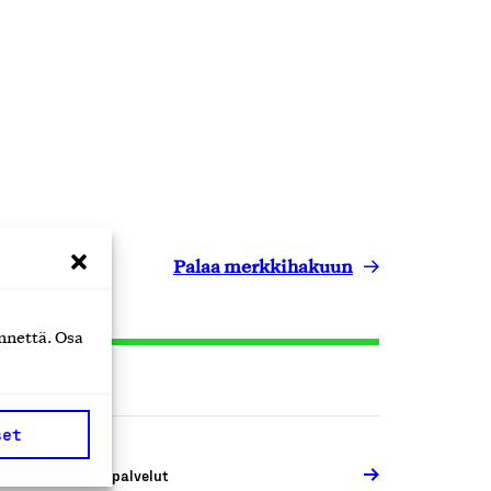
Palaa merkkihakuun
nnettä. Osa
set
ähittäiskaupan palvelut