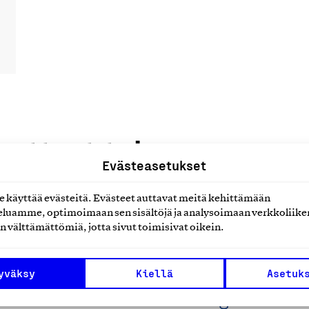
uotteet tai
Evästeasetukset
käyttää evästeitä. Evästeet auttavat meitä kehittämään
luamme, optimoimaan sen sisältöjä ja analysoimaan verkkoliike
n välttämättömiä, jotta sivut toimisivat oikein.
yväksy
Kiellä
Asetuk
lineiden ja ulkoilutarvikkeiden
V