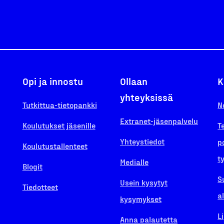
Opi ja innostu
Ollaan
K
yhteyksissä
Tutkittua-tietopankki
N
Extranet-jäsenpalvelu
Koulutukset jäsenille
T
Yhteystiedot
p
Koulutustallenteet
t
Medialle
Blogit
S
Usein kysytyt
Tiedotteet
a
kysymykset
L
Anna palautetta