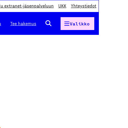
du extranet-jäsenpalveluun
UKK
Yhteystiedot
u
Tee hakemus
Valikko
e