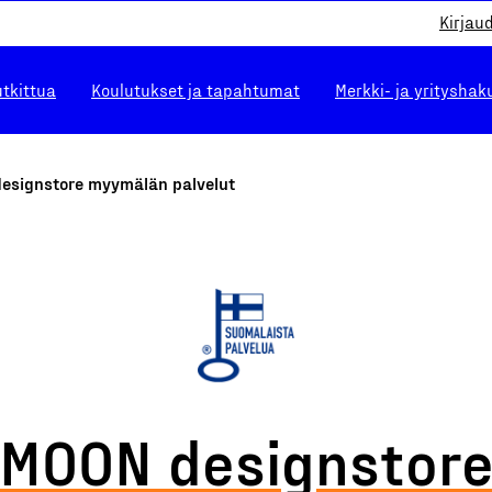
Kirjau
utkittua
Koulutukset ja tapahtumat
Merkki- ja yrityshak
esignstore myymälän palvelut
MOON designstor