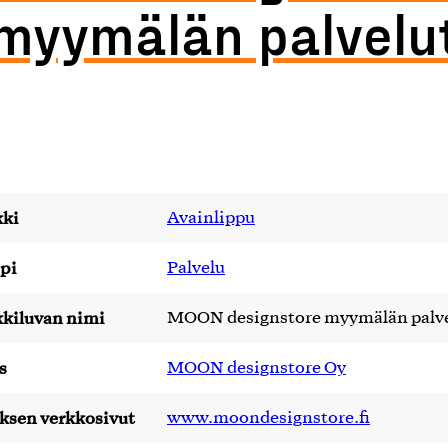
myymälän palvelu
ki
Avainlippu
pi
Palvelu
kiluvan nimi
MOON designstore myymälän palve
s
MOON designstore Oy
yksen verkkosivut
www.moondesignstore.fi