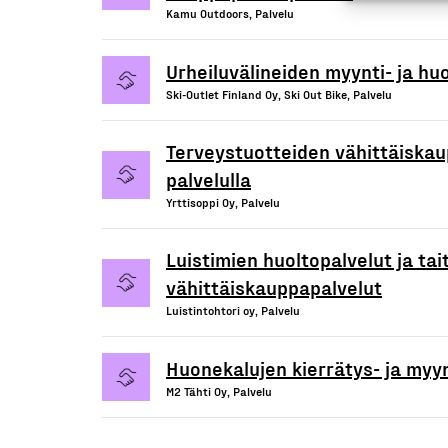
Kamu Outdoors, Palvelu
Urheiluvälineiden myynti- ja hu
Ski-Outlet Finland Oy, Ski Out Bike, Palvelu
Terveystuotteiden vähittäiskau
palvelulla
Yrttisoppi Oy, Palvelu
Luistimien huoltopalvelut ja tai
vähittäiskauppapalvelut
Luistintohtori oy, Palvelu
Huonekalujen kierrätys- ja myyn
M2 Tähti Oy, Palvelu