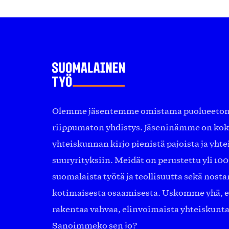
Olemme jäsentemme omistama puolueeton, 
riippumaton yhdistys. Jäseninämme on ko
yhteiskunnan kirjo pienistä pajoista ja yhte
suuryrityksiin. Meidät on perustettu yli 10
suomalaista työtä ja teollisuutta sekä nost
kotimaisesta osaamisesta. Uskomme yhä, ett
rakentaa vahvaa, elinvoimaista yhteiskunt
Sanoimmeko sen jo?