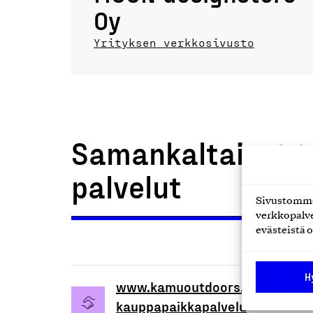
Oy
Yrityksen verkkosivusto
Samankaltaiset t
palvelut
Sivustomme 
verkkopalve
evästeistä o
H
www.kamuoutdoors.fi kalastusvä
kauppapaikkapalvelu