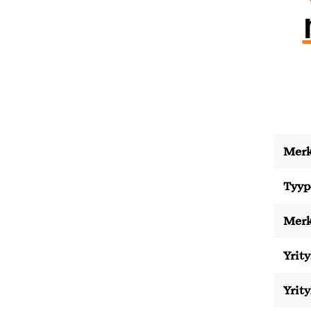
Merk
Tyyp
Merk
Yrity
Yrit