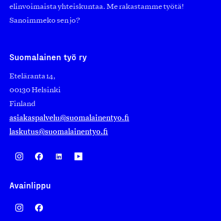
elinvoimaista yhteiskuntaa. Me rakastamme työtä!
Sanoimmeko sen jo?
Suomalainen työ ry
Eteläranta 14,
00130 Helsinki
Finland
asiakaspalvelu@suomalainentyo.fi
laskutus@suomalainentyo.fi
Avainlippu