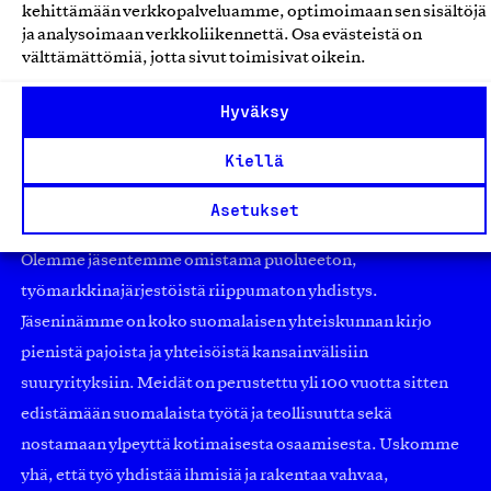
kehittämään verkkopalveluamme, optimoimaan sen sisältöjä
Kalusteet ja huonekalut
ja analysoimaan verkkoliikennettä. Osa evästeistä on
välttämättömiä, jotta sivut toimisivat oikein.
Hyväksy
Kiellä
Asetukset
Olemme jäsentemme omistama puolueeton,
työmarkkinajärjestöistä riippumaton yhdistys.
Jäseninämme on koko suomalaisen yhteiskunnan kirjo
pienistä pajoista ja yhteisöistä kansainvälisiin
suuryrityksiin. Meidät on perustettu yli 100 vuotta sitten
edistämään suomalaista työtä ja teollisuutta sekä
nostamaan ylpeyttä kotimaisesta osaamisesta. Uskomme
yhä, että työ yhdistää ihmisiä ja rakentaa vahvaa,