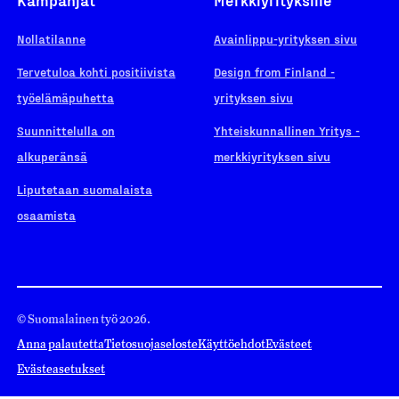
Nollatilanne
Avainlippu-yrityksen sivu
Tervetuloa kohti positiivista
Design from Finland -
työelämäpuhetta
yrityksen sivu
Suunnittelulla on
Yhteiskunnallinen Yritys -
alkuperänsä
merkkiyrityksen sivu
Liputetaan suomalaista
osaamista
© Suomalainen työ 2026.
Anna palautetta
Tietosuojaseloste
Käyttöehdot
Evästeet
Evästeasetukset