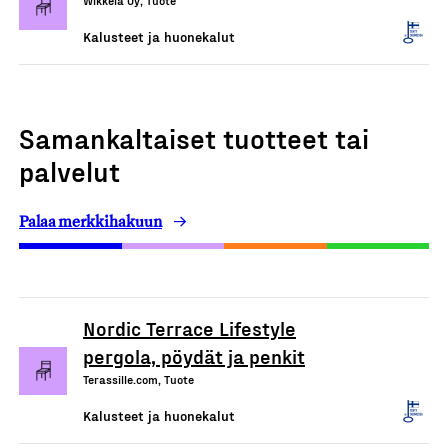
Wikkelä Oy, Tuote
Kalusteet ja huonekalut
Samankaltaiset tuotteet tai
palvelut
Palaa merkkihakuun
Nordic Terrace Lifestyle
pergola, pöydät ja penkit
Terassille.com, Tuote
Kalusteet ja huonekalut