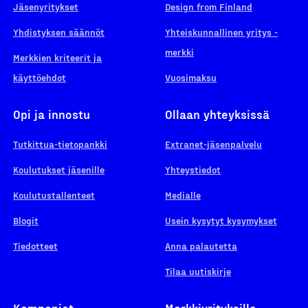
Jäsenyritykset
Design from Finland
Yhdistyksen säännöt
Yhteiskunnallinen yritys -
merkki
Merkkien kriteerit ja
käyttöehdot
Vuosimaksu
Opi ja innostu
Ollaan yhteyksissä
Tutkittua-tietopankki
Extranet-jäsenpalvelu
Koulutukset jäsenille
Yhteystiedot
Koulutustallenteet
Medialle
Blogit
Usein kysytyt kysymykset
Tiedotteet
Anna palautetta
Tilaa uutiskirje
Kampanjat
Merkkiyrityksille