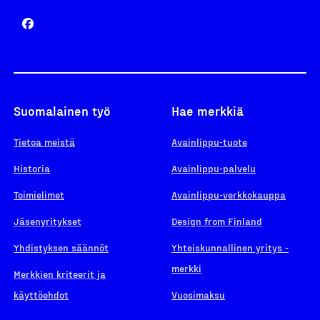
Suomalainen työ
Hae merkkiä
Tietoa meistä
Avainlippu-tuote
Historia
Avainlippu-palvelu
Toimielimet
Avainlippu-verkkokauppa
Jäsenyritykset
Design from Finland
Yhdistyksen säännöt
Yhteiskunnallinen yritys -
merkki
Merkkien kriteerit ja
käyttöehdot
Vuosimaksu