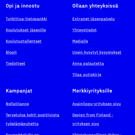
Opi ja innostu
Ollaan yhteyksissä
Tutkittua-tietopankki
Extranet-jäsenpalvelu
Koulutukset jäsenille
Yhteystiedot
Koulutustallenteet
Medialle
Blogit
Usein kysytyt kysymykset
Tiedotteet
Anna palautetta
Tilaa uutiskirje
Kampanjat
Merkkiyrityksille
Nollatilanne
Avainlippu-yrityksen sivu
Tervetuloa kohti positiivista
Design from Finland -
työelämäpuhetta
yrityksen sivu
Suunnittelulla on
Yhteiskunnallinen Yritys -