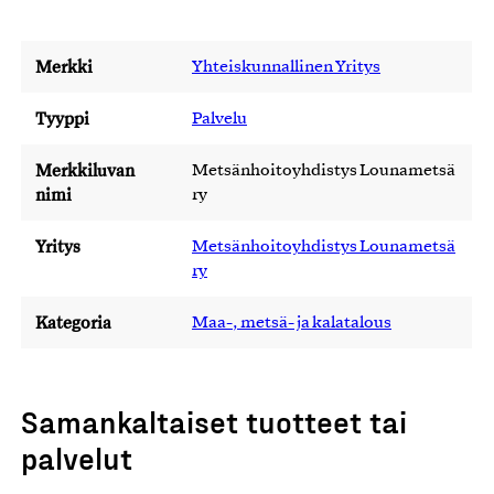
Merkki
Yhteiskunnallinen Yritys
Tyyppi
Palvelu
Merkkiluvan
Metsänhoitoyhdistys Lounametsä
nimi
ry
Yritys
Metsänhoitoyhdistys Lounametsä
ry
Kategoria
Maa-, metsä- ja kalatalous
Samankaltaiset tuotteet tai
palvelut