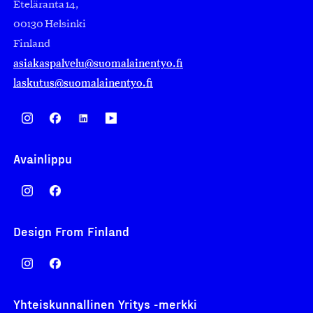
Eteläranta 14,
00130 Helsinki
Finland
asiakaspalvelu@suomalainentyo.fi
laskutus@suomalainentyo.fi
Avainlippu
Design From Finland
Yhteiskunnallinen Yritys -merkki