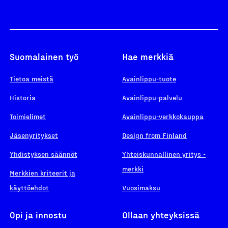
Suomalainen työ
Hae merkkiä
Tietoa meistä
Avainlippu-tuote
Historia
Avainlippu-palvelu
Toimielimet
Avainlippu-verkkokauppa
Jäsenyritykset
Design from Finland
Yhdistyksen säännöt
Yhteiskunnallinen yritys -
merkki
Merkkien kriteerit ja
käyttöehdot
Vuosimaksu
Opi ja innostu
Ollaan yhteyksissä