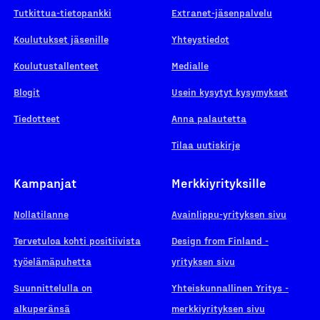
Tutkittua-tietopankki
Extranet-jäsenpalvelu
Koulutukset jäsenille
Yhteystiedot
Koulutustallenteet
Medialle
Blogit
Usein kysytyt kysymykset
Tiedotteet
Anna palautetta
Tilaa uutiskirje
Kampanjat
Merkkiyrityksille
Nollatilanne
Avainlippu-yrityksen sivu
Tervetuloa kohti positiivista
Design from Finland -
työelämäpuhetta
yrityksen sivu
Suunnittelulla on
Yhteiskunnallinen Yritys -
alkuperänsä
merkkiyrityksen sivu