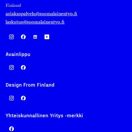
Finland
asiakaspalvelu@suomalainentyo.fi
laskutus@suomalainentyo.fi
Avainlippu
Design From Finland
Yhteiskunnallinen Yritys -merkki