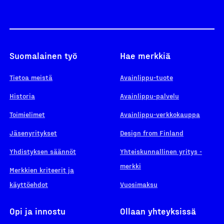
Suomalainen työ
Hae merkkiä
Tietoa meistä
Avainlippu-tuote
Historia
Avainlippu-palvelu
Toimielimet
Avainlippu-verkkokauppa
Jäsenyritykset
Design from Finland
Yhdistyksen säännöt
Yhteiskunnallinen yritys -
merkki
Merkkien kriteerit ja
käyttöehdot
Vuosimaksu
Opi ja innostu
Ollaan yhteyksissä