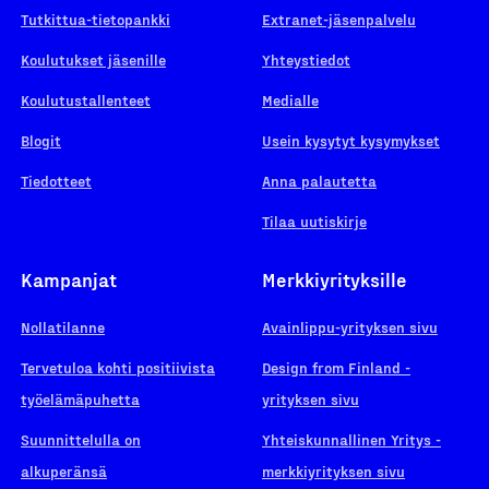
Tutkittua-tietopankki
Extranet-jäsenpalvelu
Koulutukset jäsenille
Yhteystiedot
Koulutustallenteet
Medialle
Blogit
Usein kysytyt kysymykset
Tiedotteet
Anna palautetta
Tilaa uutiskirje
Kampanjat
Merkkiyrityksille
Nollatilanne
Avainlippu-yrityksen sivu
Tervetuloa kohti positiivista
Design from Finland -
työelämäpuhetta
yrityksen sivu
Suunnittelulla on
Yhteiskunnallinen Yritys -
alkuperänsä
merkkiyrityksen sivu