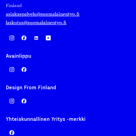
Finland
asiakaspalvelu@suomalainentyo.fi
laskutus@suomalainentyo.fi
Avainlippu
Design From Finland
Yhteiskunnallinen Yritys -merkki