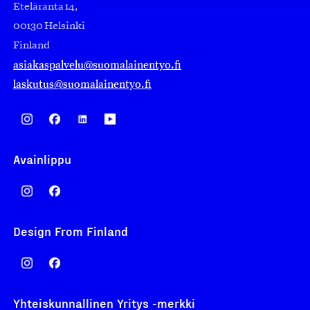
Eteläranta 14,
00130 Helsinki
Finland
asiakaspalvelu@suomalainentyo.fi
laskutus@suomalainentyo.fi
Avainlippu
Design From Finland
Yhteiskunnallinen Yritys -merkki