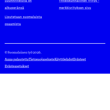
Suunnittelulla on
Yhteiskunnallinen Yritys -
alkuperänsä
merkkiyrityksen sivu
Liputetaan suomalaista
osaamista
© Suomalainen työ 2026.
Anna palautetta
Tietosuojaseloste
Käyttöehdot
Evästeet
Evästeasetukset