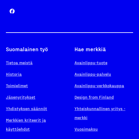
Suomalainen työ
Hae merkkiä
Tietoa meistä
Avainlippu-tuote
Historia
Avainlippu-palvelu
Toimielimet
Avainlippu-verkkokauppa
Jäsenyritykset
Design from Finland
Yhdistyksen säännöt
Yhteiskunnallinen yritys -
merkki
Merkkien kriteerit ja
käyttöehdot
Vuosimaksu