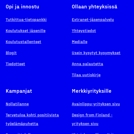
Opi ja innostu
Ollaan yhteyksissä
Tutkittua-tietopankki
Extranet-jäsenpalvelu
Koulutukset jäsenille
Yhteystiedot
Koulutustallenteet
Medialle
Blogit
Usein kysytyt kysymykset
Tiedotteet
Anna palautetta
Tilaa uutiskirje
Kampanjat
Merkkiyrityksille
Nollatilanne
Avainlippu-yrityksen sivu
Tervetuloa kohti positiivista
Design from Finland -
työelämäpuhetta
yrityksen sivu