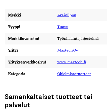
Merkki
Avainlippu
Tyyppi
Tuote
Merkkiluvan nimi
Työnhallintajärjestelmä
Yritys
Maxtech Oy
Yrityksen verkkosivut
www.maxtech.fi
Kategoria
Ohjelmistotuotteet
Samankaltaiset tuotteet tai
palvelut