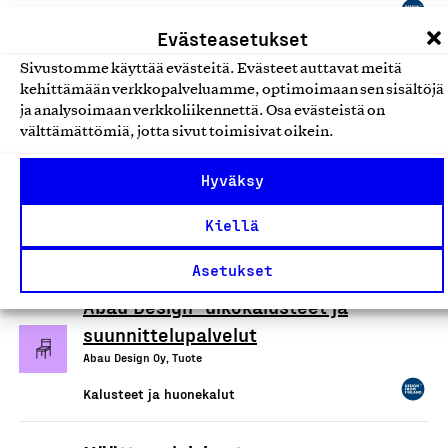
Kalusteet ja huonekalut
Evästeasetukset
Sivustomme käyttää evästeitä. Evästeet auttavat meitä
kehittämään verkkopalveluamme, optimoimaan sen sisältöjä
Samankaltaiset tuotteet tai
ja analysoimaan verkkoliikennettä. Osa evästeistä on
välttämättömiä, jotta sivut toimisivat oikein.
palvelut
Hyväksy
Palaa merkkihakuun
Kiellä
Asetukset
Abau Design -ulkokalusteet ja
suunnittelupalvelut
Abau Design Oy, Tuote
Kalusteet ja huonekalut