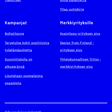
Tilaa uutiskirje
Kampanjat
Merkkiyrityksille
Nollatilanne
Avainlippu-yrityksen sivu
Tervetuloa kohti positiivista
Design from Finland -
työelämäpuhetta
yrityksen sivu
Suunnittelulla on
Yhteiskunnallinen Yritys -
alkuperänsä
merkkiyrityksen sivu
Liputetaan suomalaista
osaamista