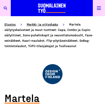
Etusivu
Merkki- ja yrityshaku
Martela
säilytyskalusteet ja muut tuotteet: Capa, Combo ja Cupio-
säilyttimet, Sono-puhelinkopit ja neuvottelumoduulit, Face-
seinäkkeet, Kaari-naulakot, Flip-pöytäseinäkkeet, GoBag-
toimistolaukut, TiiPii-tilanjakajat ja Tuolivaunut
Martela