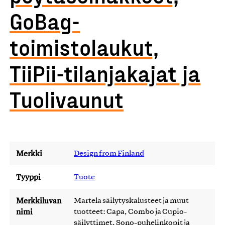
GoBag-
toimistolaukut,
TiiPii-tilanjakajat ja
Tuolivaunut
Merkki
Design from Finland
Tyyppi
Tuote
Merkkiluvan
Martela säilytyskalusteet ja muut
nimi
tuotteet: Capa, Combo ja Cupio-
säilyttimet, Sono-puhelinkopit ja