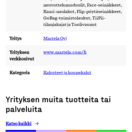
neuvottelumoduulit, Face-seinäkkeet,
Kaari-naulakot, Flip-pöytäseinäkkeet,
GoBag-toimistolaukut, TiiPii-
tilanjakajat ja Tuolivaunut
Yritys
Martela Oyj
Yrityksen
www.martela.com/fi
verkkosivut
Kategoria
Kalusteet ja huonekalut
Yrityksen muita tuotteita tai
palveluita
Katso kaikki