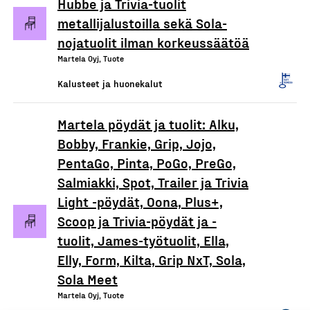
Hubbe ja Trivia-tuolit
metallijalustoilla sekä Sola-
nojatuolit ilman korkeussäätöä
Martela Oyj, Tuote
Kalusteet ja huonekalut
Martela pöydät ja tuolit: Alku,
Bobby, Frankie, Grip, Jojo,
PentaGo, Pinta, PoGo, PreGo,
Salmiakki, Spot, Trailer ja Trivia
Light -pöydät, Oona, Plus+,
Scoop ja Trivia-pöydät ja -
tuolit, James-työtuolit, Ella,
Elly, Form, Kilta, Grip NxT, Sola,
Sola Meet
Martela Oyj, Tuote