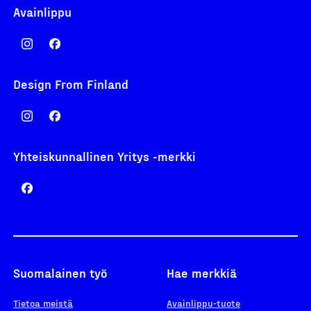
Avainlippu
Design From Finland
Yhteiskunnallinen Yritys -merkki
Suomalainen työ
Hae merkkiä
Tietoa meistä
Avainlippu-tuote