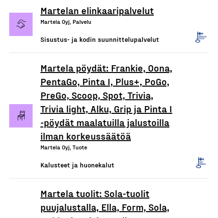
Martelan elinkaaripalvelut
Martela Oyj, Palvelu
Sisustus- ja kodin suunnittelupalvelut
Martela pöydät: Frankie, Oona,
PentaGo, Pinta I, Plus+, PoGo,
PreGo, Scoop, Spot, Trivia,
Trivia light, Alku, Grip ja Pinta I
-pöydät maalatuilla jalustoilla
ilman korkeussäätöä
Martela Oyj, Tuote
Kalusteet ja huonekalut
Martela tuolit: Sola-tuolit
puujalustalla, Ella, Form, Sola,