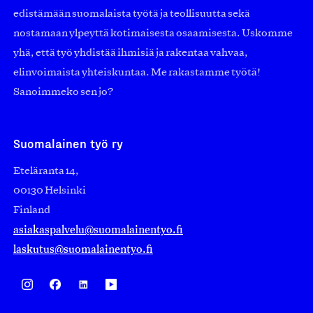
edistämään suomalaista työtä ja teollisuutta sekä
nostamaan ylpeyttä kotimaisesta osaamisesta. Uskomme
yhä, että työ yhdistää ihmisiä ja rakentaa vahvaa,
elinvoimaista yhteiskuntaa. Me rakastamme työtä!
Sanoimmeko sen jo?
Suomalainen työ ry
Eteläranta 14,
00130 Helsinki
Finland
asiakaspalvelu@suomalainentyo.fi
laskutus@suomalainentyo.fi