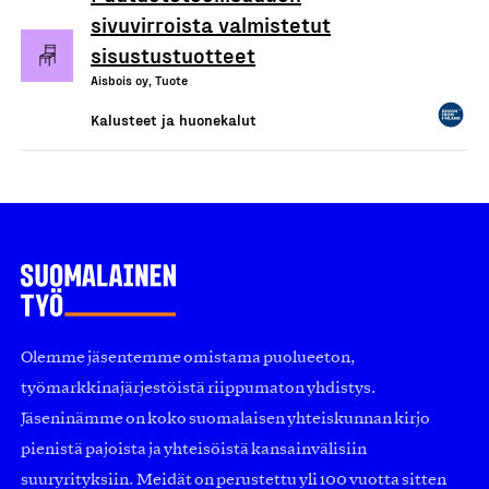
sivuvirroista valmistetut
sisustustuotteet
Aisbois oy, Tuote
Kalusteet ja huonekalut
Olemme jäsentemme omistama puolueeton,
työmarkkinajärjestöistä riippumaton yhdistys.
Jäseninämme on koko suomalaisen yhteiskunnan kirjo
pienistä pajoista ja yhteisöistä kansainvälisiin
suuryrityksiin. Meidät on perustettu yli 100 vuotta sitten