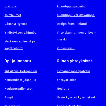
Historia
Avainlippu-palvelu
Toimielimet
Avainlippu-verkkokauppa
Jäsenyritykset
Design from Finland
Yhdistyksen säännöt
Yhteiskunnallinen yritys -
merkki
Merkkien kriteerit ja
käyttöehdot
Vuosimaksu
Opi ja innostu
Ollaan yhteyksissä
Tutkittua-tietopankki
Extranet-jäsenpalvelu
Koulutukset jäsenille
Yhteystiedot
Koulutustallenteet
Medialle
Blogit
Usein kysytyt kysymykset
Tiedotteet
Anna palautetta