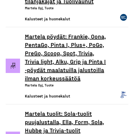
tilanjakajat ja Tuolivaunut
Martela Oyj, Tuote
Kalusteet ja huonekalut
Martela pöydät: Frankie, Oona,
PentaGo, Pinta I, Plus+, PoGo,
PreGo, Scoop, Spot, Trivia,
Trivia light, Alku, Grip ja Pinta I
-pöydät maalatuilla jalustoilla
ilman korkeussäätöä
Martela Oyj, Tuote
Kalusteet ja huonekalut
Martela tuolit: Sola-tuolit
puujalustalla, Ella, Form, Sola,
Hubbe ja Trivia-tuolit