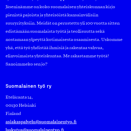
Jäseninämme on koko suomalaisen yhteiskunnan kirjo
pienistä pajoista ja yhteisöistä kansainvälisiin
suuryrityksiin. Meidät on perustettu yli 100 vuotta sitten
edistämään suomalaista työtä ja teollisuutta sekä
nostamaan ylpeyttä kotimaisesta osaamisesta. Uskomme
yhä, että työ yhdistää ihmisiä ja rakentaa vahvaa,
elinvoimaista yhteiskuntaa. Me rakastamme työtä!
Sanoimmeko sen jo?
Suomalainen työ ry
Eteläranta 14,
00130 Helsinki
Finland
asiakaspalvelu@suomalainentyo.fi
laskutus@suomalainentyo.fi