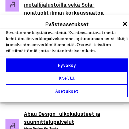
metallijalustoilla sekä Sola-
nojatuolit ilman korkeussäätöä
Martela Oyj, Tuote
Evästeasetukset
Kalusteet ja huonekalut
Sivustomme käyttää evästeitä. Evästeet auttavat meitä
kehittämään verkkopalveluamme, optimoimaan sen sisältöjä
ja analysoimaan verkkoliikennettä. Osa evästeistä on
välttämättömiä, jotta sivut toimisivat oikein.
Samankaltaiset tuotteet tai
Hyväksy
palvelut
Kiellä
Palaa merkkihakuun
Asetukset
Abau Design -ulkokalusteet ja
suunnittelupalvelut
Abau Design Oy, Tuote