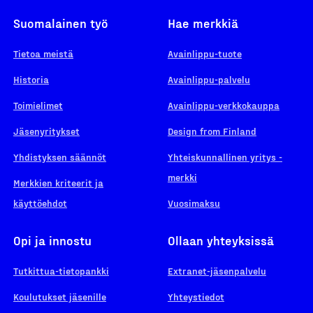
Suomalainen työ
Hae merkkiä
Tietoa meistä
Avainlippu-tuote
Historia
Avainlippu-palvelu
Toimielimet
Avainlippu-verkkokauppa
Jäsenyritykset
Design from Finland
Yhdistyksen säännöt
Yhteiskunnallinen yritys -
merkki
Merkkien kriteerit ja
käyttöehdot
Vuosimaksu
Opi ja innostu
Ollaan yhteyksissä
Tutkittua-tietopankki
Extranet-jäsenpalvelu
Koulutukset jäsenille
Yhteystiedot