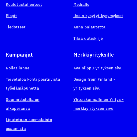
Koulutustallenteet
Medialle
Blogit
Usein kysytyt kysymykset
Tiedotteet
Anna palautetta
Tilaa uutiskirje
Kampanjat
Merkkiyrityksille
Nollatilanne
Avainlippu-yrityksen sivu
Tervetuloa kohti positiivista
Design from Finland -
työelämäpuhetta
yrityksen sivu
Suunnittelulla on
Yhteiskunnallinen Yritys -
alkuperänsä
merkkiyrityksen sivu
Liputetaan suomalaista
osaamista