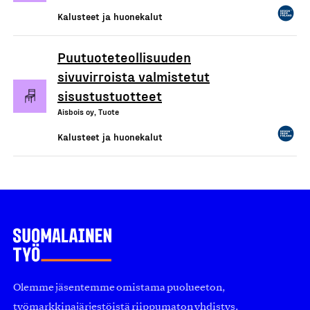
Kalusteet ja huonekalut
Puutuoteteollisuuden
sivuvirroista valmistetut
sisustustuotteet
Aisbois oy, Tuote
Kalusteet ja huonekalut
Olemme jäsentemme omistama puolueeton,
työmarkkinajärjestöistä riippumaton yhdistys.