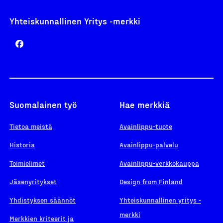
Yhteiskunnallinen Yritys -merkki
Suomalainen työ
Hae merkkiä
Tietoa meistä
Avainlippu-tuote
Historia
Avainlippu-palvelu
Toimielimet
Avainlippu-verkkokauppa
Jäsenyritykset
Design from Finland
Yhdistyksen säännöt
Yhteiskunnallinen yritys -
merkki
Merkkien kriteerit ja