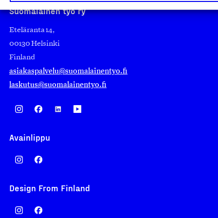
Suomalainen työ ry
Eteläranta 14,
00130 Helsinki
Finland
asiakaspalvelu@suomalainentyo.fi
laskutus@suomalainentyo.fi
Avainlippu
Design From Finland