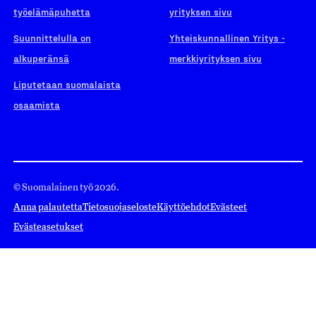
työelämäpuhetta
yrityksen sivu
Suunnittelulla on
Yhteiskunnallinen Yritys -
alkuperänsä
merkkiyrityksen sivu
Liputetaan suomalaista
osaamista
© Suomalainen työ 2026.
Anna palautetta
Tietosuojaseloste
Käyttöehdot
Evästeet
Evästeasetukset