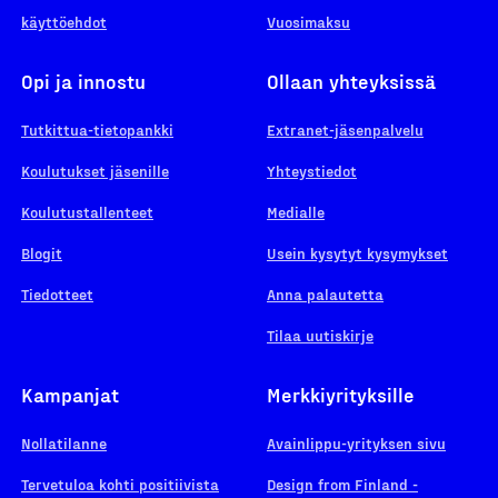
käyttöehdot
Vuosimaksu
Opi ja innostu
Ollaan yhteyksissä
Tutkittua-tietopankki
Extranet-jäsenpalvelu
Koulutukset jäsenille
Yhteystiedot
Koulutustallenteet
Medialle
Blogit
Usein kysytyt kysymykset
Tiedotteet
Anna palautetta
Tilaa uutiskirje
Kampanjat
Merkkiyrityksille
Nollatilanne
Avainlippu-yrityksen sivu
Tervetuloa kohti positiivista
Design from Finland -