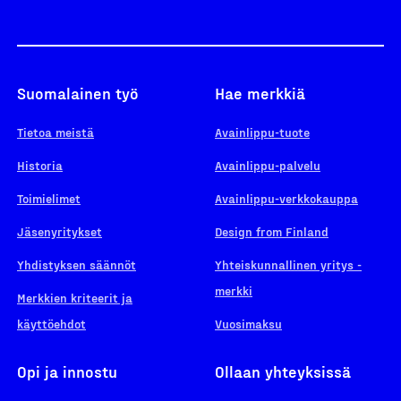
Suomalainen työ
Hae merkkiä
Tietoa meistä
Avainlippu-tuote
Historia
Avainlippu-palvelu
Toimielimet
Avainlippu-verkkokauppa
Jäsenyritykset
Design from Finland
Yhdistyksen säännöt
Yhteiskunnallinen yritys -
merkki
Merkkien kriteerit ja
käyttöehdot
Vuosimaksu
Opi ja innostu
Ollaan yhteyksissä