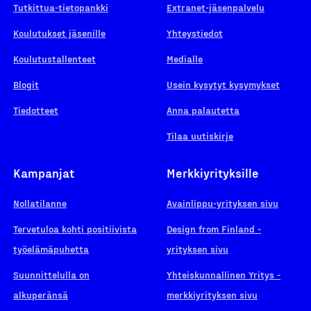
Tutkittua-tietopankki
Extranet-jäsenpalvelu
Koulutukset jäsenille
Yhteystiedot
Koulutustallenteet
Medialle
Blogit
Usein kysytyt kysymykset
Tiedotteet
Anna palautetta
Tilaa uutiskirje
Kampanjat
Merkkiyrityksille
Nollatilanne
Avainlippu-yrityksen sivu
Tervetuloa kohti positiivista
Design from Finland -
työelämäpuhetta
yrityksen sivu
Suunnittelulla on
Yhteiskunnallinen Yritys -
alkuperänsä
merkkiyrityksen sivu