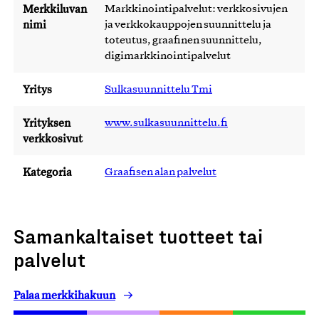
Merkkiluvan
Markkinointipalvelut: verkkosivujen
nimi
ja verkkokauppojen suunnittelu ja
toteutus, graafinen suunnittelu,
digimarkkinointipalvelut
Yritys
Sulkasuunnittelu Tmi
Yrityksen
www.sulkasuunnittelu.fi
verkkosivut
Kategoria
Graafisen alan palvelut
Samankaltaiset tuotteet tai
palvelut
Palaa merkkihakuun