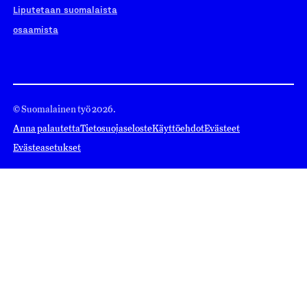
Liputetaan suomalaista
osaamista
© Suomalainen työ 2026.
Anna palautetta
Tietosuojaseloste
Käyttöehdot
Evästeet
Evästeasetukset