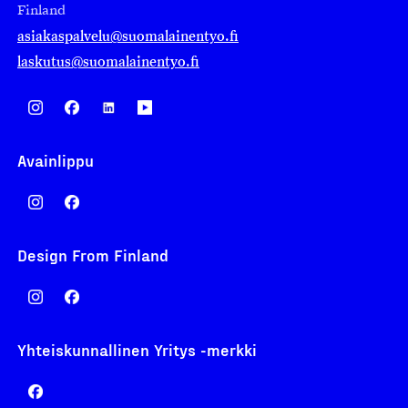
Finland
asiakaspalvelu@suomalainentyo.fi
laskutus@suomalainentyo.fi
Avainlippu
Design From Finland
Yhteiskunnallinen Yritys -merkki