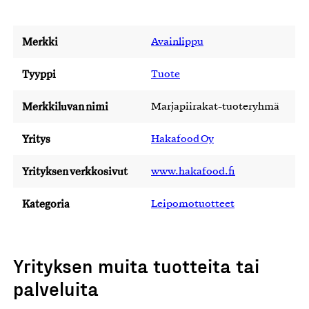
Merkki
Avainlippu
Tyyppi
Tuote
Merkkiluvan nimi
Marjapiirakat-tuoteryhmä
Yritys
Hakafood Oy
Yrityksen verkkosivut
www.hakafood.fi
Kategoria
Leipomotuotteet
Yrityksen muita tuotteita tai
palveluita