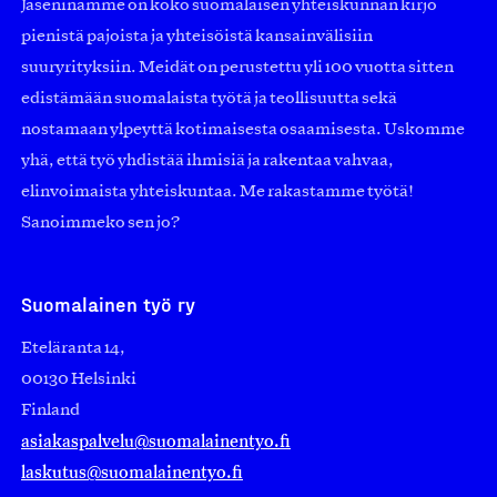
Jäseninämme on koko suomalaisen yhteiskunnan kirjo
pienistä pajoista ja yhteisöistä kansainvälisiin
suuryrityksiin. Meidät on perustettu yli 100 vuotta sitten
edistämään suomalaista työtä ja teollisuutta sekä
nostamaan ylpeyttä kotimaisesta osaamisesta. Uskomme
yhä, että työ yhdistää ihmisiä ja rakentaa vahvaa,
elinvoimaista yhteiskuntaa. Me rakastamme työtä!
Sanoimmeko sen jo?
Suomalainen työ ry
Eteläranta 14,
00130 Helsinki
Finland
asiakaspalvelu@suomalainentyo.fi
laskutus@suomalainentyo.fi