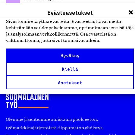
Leipomotuotteet
Evästeasetukset
Sivustomme käyttää evästeitä. Evästeet auttavat meitä
Suomessa valmistetut
kehittämään verkkopalveluamme, optimoimaan sen sisältöjä
ja analysoimaan verkkoliikennettä. Osa evästeistä on
viipurinrinkelit ja bagelit
välttämättömiä, jotta sivut toimisivat oikein.
Juho Pulli Oy Helkala, Tuote
Leipomotuotteet
Hyväksy
Kiellä
Asetukset
Olemme jäsentemme omistama puolueeton,
työmarkkinajärjestöistä riippumaton yhdistys.