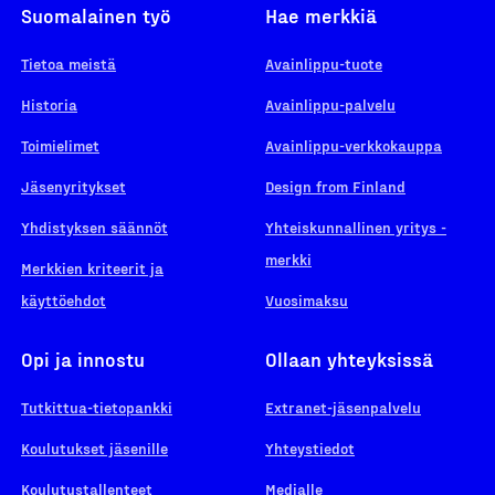
Suomalainen työ
Hae merkkiä
Tietoa meistä
Avainlippu-tuote
Historia
Avainlippu-palvelu
Toimielimet
Avainlippu-verkkokauppa
Jäsenyritykset
Design from Finland
Yhdistyksen säännöt
Yhteiskunnallinen yritys -
merkki
Merkkien kriteerit ja
käyttöehdot
Vuosimaksu
Opi ja innostu
Ollaan yhteyksissä
Tutkittua-tietopankki
Extranet-jäsenpalvelu
Koulutukset jäsenille
Yhteystiedot
Koulutustallenteet
Medialle