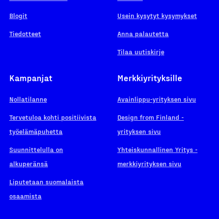
Blogit
Usein kysytyt kysymykset
Tiedotteet
Anna palautetta
Tilaa uutiskirje
Kampanjat
Merkkiyrityksille
Nollatilanne
Avainlippu-yrityksen sivu
Tervetuloa kohti positiivista
Design from Finland -
työelämäpuhetta
yrityksen sivu
Suunnittelulla on
Yhteiskunnallinen Yritys -
alkuperänsä
merkkiyrityksen sivu
Liputetaan suomalaista
osaamista