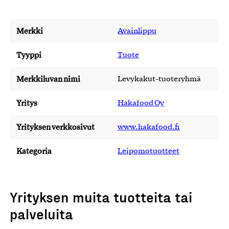
Merkki
Avainlippu
Tyyppi
Tuote
Merkkiluvan nimi
Levykakut-tuoteryhmä
Yritys
Hakafood Oy
Yrityksen verkkosivut
www.hakafood.fi
Kategoria
Leipomotuotteet
Yrityksen muita tuotteita tai
palveluita