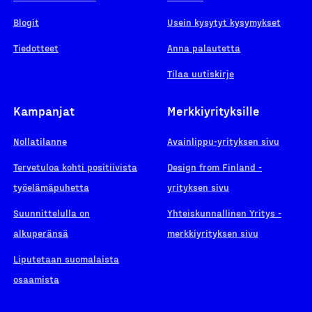
Blogit
Usein kysytyt kysymykset
Tiedotteet
Anna palautetta
Tilaa uutiskirje
Kampanjat
Merkkiyrityksille
Nollatilanne
Avainlippu-yrityksen sivu
Tervetuloa kohti positiivista
Design from Finland -
työelämäpuhetta
yrityksen sivu
Suunnittelulla on
Yhteiskunnallinen Yritys -
alkuperänsä
merkkiyrityksen sivu
Liputetaan suomalaista
osaamista