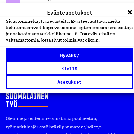
Leipomotuotteet
Evästeasetukset
Sivustomme käyttää evästeitä. Evästeet auttavat meitä
Suomessa valmistetut
kehittämään verkkopalveluamme, optimoimaan sen sisältöjä
ja analysoimaan verkkoliikennettä. Osa evästeistä on
viipurinrinkelit ja bagelit
välttämättömiä, jotta sivut toimisivat oikein.
Juho Pulli Oy Helkala, Tuote
Leipomotuotteet
Hyväksy
Kiellä
Asetukset
Olemme jäsentemme omistama puolueeton,
työmarkkinajärjestöistä riippumaton yhdistys.