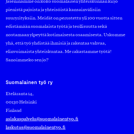
Jäseninämme on koko suomalaisen yhteiskunnan kirjo
pienistä pajoista ja yhteisöistä kansainvälisiin
suuryrityksiin. Meidät on perustettu yli 100 vuotta sitten
edistämään suomalaista työtä ja teollisuutta sekä
nostamaan ylpeyttä kotimaisesta osaamisesta. Uskomme
yhä, että työ yhdistää ihmisiä ja rakentaa vahvaa,
elinvoimaista yhteiskuntaa. Me rakastamme työtä!
Sanoimmeko sen jo?
Suomalainen työ ry
Eteläranta 14,
00130 Helsinki
Finland
asiakaspalvelu@suomalainentyo.fi
laskutus@suomalainentyo.fi