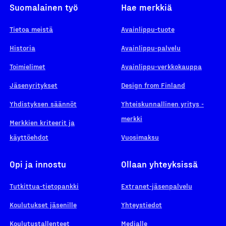
Suomalainen työ
Hae merkkiä
Tietoa meistä
Avainlippu-tuote
Historia
Avainlippu-palvelu
Toimielimet
Avainlippu-verkkokauppa
Jäsenyritykset
Design from Finland
Yhdistyksen säännöt
Yhteiskunnallinen yritys -
merkki
Merkkien kriteerit ja
käyttöehdot
Vuosimaksu
Opi ja innostu
Ollaan yhteyksissä
Tutkittua-tietopankki
Extranet-jäsenpalvelu
Koulutukset jäsenille
Yhteystiedot
Koulutustallenteet
Medialle