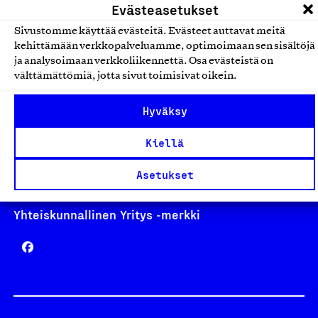
Evästeasetukset
Sivustomme käyttää evästeitä. Evästeet auttavat meitä
kehittämään verkkopalveluamme, optimoimaan sen sisältöjä
ja analysoimaan verkkoliikennettä. Osa evästeistä on
Avainlippu
välttämättömiä, jotta sivut toimisivat oikein.
Hyväksy
Design From Finland
Kiellä
Asetukset
Yhteiskunnallinen Yritys -merkki