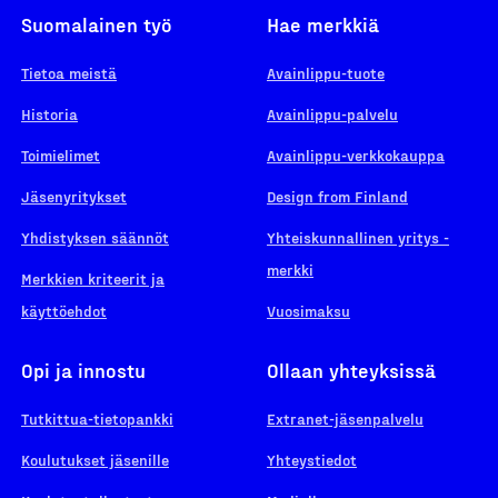
Suomalainen työ
Hae merkkiä
Tietoa meistä
Avainlippu-tuote
Historia
Avainlippu-palvelu
Toimielimet
Avainlippu-verkkokauppa
Jäsenyritykset
Design from Finland
Yhdistyksen säännöt
Yhteiskunnallinen yritys -
merkki
Merkkien kriteerit ja
käyttöehdot
Vuosimaksu
Opi ja innostu
Ollaan yhteyksissä
Tutkittua-tietopankki
Extranet-jäsenpalvelu
Koulutukset jäsenille
Yhteystiedot