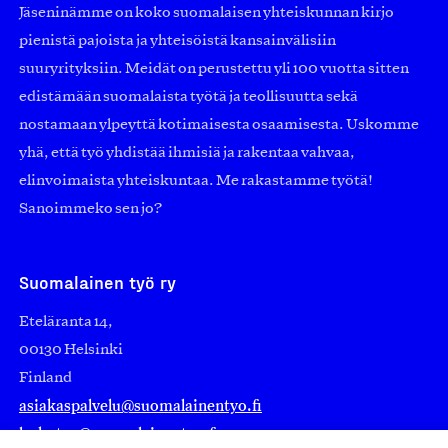
Jäseninämme on koko suomalaisen yhteiskunnan kirjo
pienistä pajoista ja yhteisöistä kansainvälisiin
suuryrityksiin. Meidät on perustettu yli 100 vuotta sitten
edistämään suomalaista työtä ja teollisuutta sekä
nostamaan ylpeyttä kotimaisesta osaamisesta. Uskomme
yhä, että työ yhdistää ihmisiä ja rakentaa vahvaa,
elinvoimaista yhteiskuntaa. Me rakastamme työtä!
Sanoimmeko sen jo?
Suomalainen työ ry
Eteläranta 14,
00130 Helsinki
Finland
asiakaspalvelu@suomalainentyo.fi
laskutus@suomalainentyo.fi