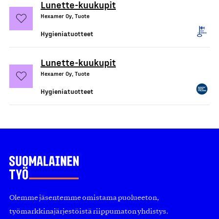
Lunette-kuukupit
Hexamer Oy, Tuote
Hygieniatuotteet
Lunette-kuukupit
Hexamer Oy, Tuote
Hygieniatuotteet
Olemme jäsentemme omistama puolueeton,
työmarkkinajärjestöistä riippumaton yhdistys.