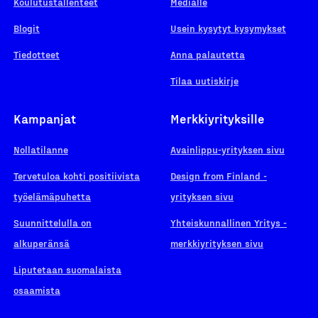
Koulutustallenteet
Medialle
Blogit
Usein kysytyt kysymykset
Tiedotteet
Anna palautetta
Tilaa uutiskirje
Kampanjat
Merkkiyrityksille
Nollatilanne
Avainlippu-yrityksen sivu
Tervetuloa kohti positiivista
Design from Finland -
työelämäpuhetta
yrityksen sivu
Suunnittelulla on
Yhteiskunnallinen Yritys -
alkuperänsä
merkkiyrityksen sivu
Liputetaan suomalaista
osaamista