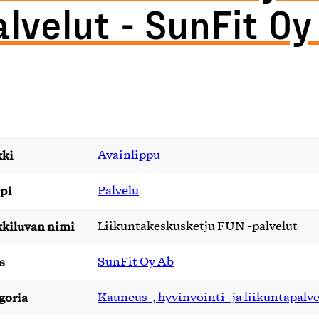
alvelut - SunFit Oy
ki
Avainlippu
pi
Palvelu
kiluvan nimi
Liikuntakeskusketju FUN -palvelut
s
SunFit Oy Ab
goria
Kauneus-, hyvinvointi- ja liikuntapalve