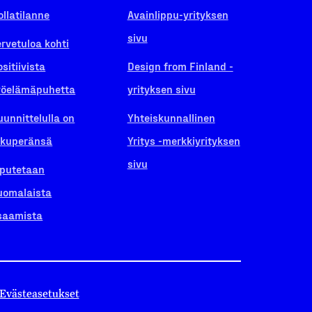
ollatilanne
Avainlippu-yrityksen
sivu
ervetuloa kohti
ositiivista
Design from Finland -
yöelämäpuhetta
yrityksen sivu
uunnittelulla on
Yhteiskunnallinen
lkuperänsä
Yritys -merkkiyrityksen
sivu
iputetaan
uomalaista
saamista
Evästeasetukset