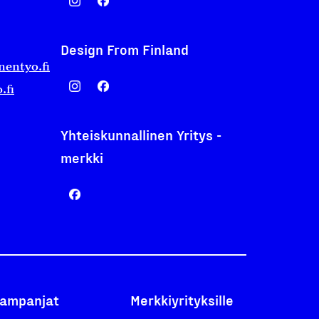
Design From Finland
nentyo.fi
.fi
Yhteiskunnallinen Yritys -
merkki
ampanjat
Merkkiyrityksille