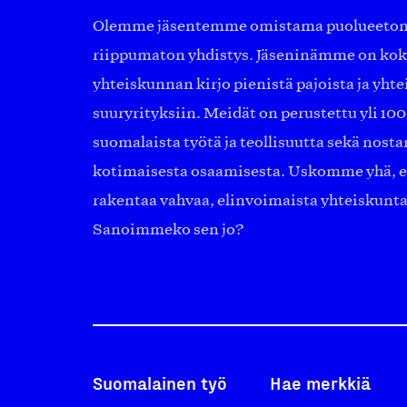
Olemme jäsentemme omistama puolueeton, 
riippumaton yhdistys. Jäseninämme on ko
yhteiskunnan kirjo pienistä pajoista ja yhte
suuryrityksiin. Meidät on perustettu yli 10
suomalaista työtä ja teollisuutta sekä nost
kotimaisesta osaamisesta. Uskomme yhä, ett
rakentaa vahvaa, elinvoimaista yhteiskunt
Sanoimmeko sen jo?
Suomalainen työ
Hae merkkiä