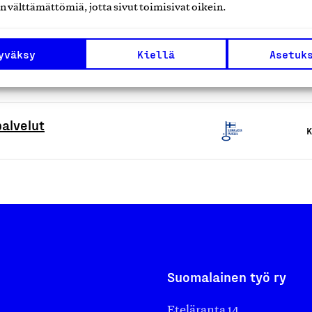
n välttämättömiä, jotta sivut toimisivat oikein.
teuttamat esteettiset
yväksy
Kiellä
Asetuk
K
alvelut
K
Suomalainen työ ry
Eteläranta 14,