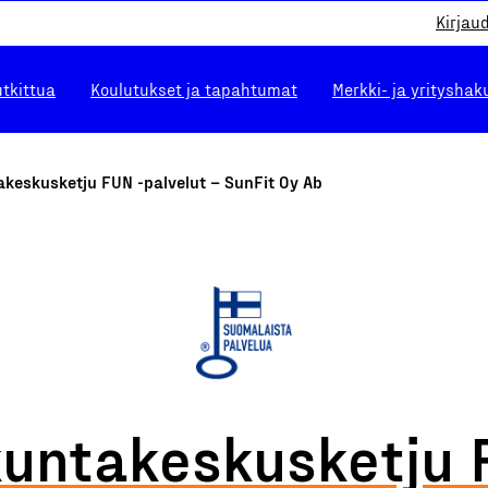
Kirjau
utkittua
Koulutukset ja tapahtumat
Merkki- ja yrityshak
akeskusketju FUN -palvelut – SunFit Oy Ab
kuntakeskusketju