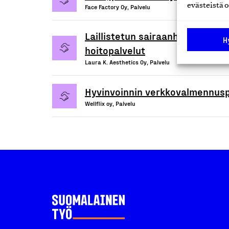
evästeistä o
Face Factory Oy, Palvelu
Laillistetun sairaanhoitajan to
H
hoitopalvelut
Laura K. Aesthetics Oy, Palvelu
Hyvinvoinnin verkkovalmennusp
Wellflix oy, Palvelu