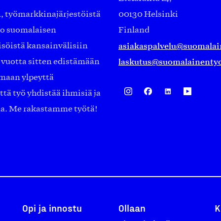
työmarkkinajärjestöistä
00130 Helsinki
ko suomalaisen
Finland
asiakaspalvelu@suomalai
isöistä kansainvälisiin
laskutus@suomalainentyo
0 vuotta sitten edistämään
amaan ylpeyttä
ä työ yhdistää ihmisiä ja
aa. Me rakastamme työtä!
Opi ja innostu
Ollaan
K