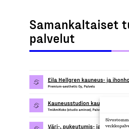
Samankaltaiset t
palvelut
Eila Hellgren kauneus- ja ihonh
Premium-aesthetic Oy, Palvelu
Kauneusstudion kauneudenhoito
TmiAmiKoko (studio aminoe), Palvelu
Sivustomme 
Väri-, pukeutumis- ja tyylikonsu
verkkopalve