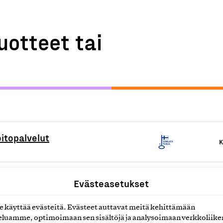
uotteet tai
oitopalvelut
K
- ja kosmetologipalvelut
Evästeasetukset
K
käyttää evästeitä. Evästeet auttavat meitä kehittämään
ltointipalvelut
luamme, optimoimaan sen sisältöjä ja analysoimaan verkkoliike
K