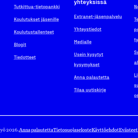
yhteyksissä
Tutkittua-tietopankki
N
Extranet-jäsenpalvelu
Koulutukset jäsenille
T
Yhteystiedot
p
Koulutustallenteet
t
Medialle
Blogit
S
Usein kysytyt
Tiedotteet
a
kysymykset
L
Anna palautetta
s
Tilaa uutiskirje
o
työ 2026.
Anna palautetta
Tietosuojaseloste
Käyttöehdot
Evästeet