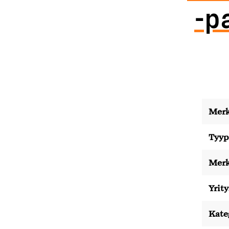
-p
Merk
Tyyp
Merk
Yrity
Kate