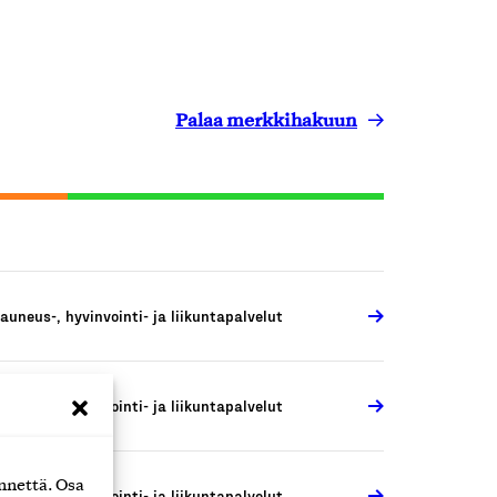
Palaa merkkihakuun
auneus-, hyvinvointi- ja liikuntapalvelut
auneus-, hyvinvointi- ja liikuntapalvelut
nnettä. Osa
auneus-, hyvinvointi- ja liikuntapalvelut