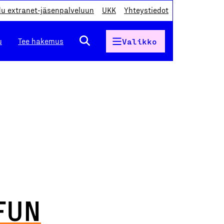
du extranet-jäsenpalveluun
UKK
Yhteystiedot
u
Tee hakemus
Valikko
 FUN