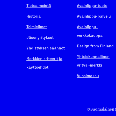
Tietoa meistä
Avainlippu-tuote
Historia
Avainlippu-palvelu
Toimielimet
Avainlippu-
verkkokauppa
Jäsenyritykset
Design from Finland
Yhdistyksen säännöt
Yhteiskunnallinen
Merkkien kriteerit ja
yritys -merkki
käyttöehdot
Vuosimaksu
© Suomalainen 