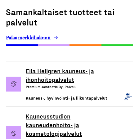
Samankaltaiset tuotteet tai
palvelut
Palaa merkkihakuun
Eila Hellgren kauneus- ja
ihonhoitopalvelut
Premium-aesthetic Oy, Palvelu
Kauneus-, hyvinvointi- ja liikuntapalvelut
Kauneusstudion
kauneudenhoito- ja
kosmetologipalvelut