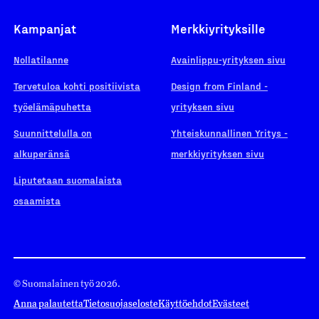
Kampanjat
Merkkiyrityksille
Nollatilanne
Avainlippu-yrityksen sivu
Tervetuloa kohti positiivista
Design from Finland -
työelämäpuhetta
yrityksen sivu
Suunnittelulla on
Yhteiskunnallinen Yritys -
alkuperänsä
merkkiyrityksen sivu
Liputetaan suomalaista
osaamista
© Suomalainen työ 2026.
Anna palautetta
Tietosuojaseloste
Käyttöehdot
Evästeet