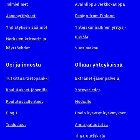
Toimielimet
Avainlippu-verkkokauppa
Jäsenyritykset
Design from Finland
Yhdistyksen säännöt
Yhteiskunnallinen yritys -
merkki
Merkkien kriteerit ja
käyttöehdot
Vuosimaksu
Opi ja innostu
Ollaan yhteyksissä
Tutkittua-tietopankki
Extranet-jäsenpalvelu
Koulutukset jäsenille
Yhteystiedot
Koulutustallenteet
Medialle
Blogit
Usein kysytyt kysymykset
Tiedotteet
Anna palautetta
Tilaa uutiskirje