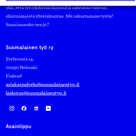
yhä, että työ yhdistää ihmisiä ja rakentaa vahvaa,
elinvoimaista yhteiskuntaa. Me rakastamme työtä!
Sanoimmeko sen jo?
Suomalainen työ ry
Eteläranta 14,
00130 Helsinki
Finland
asiakaspalvelu@suomalainentyo.fi
laskutus@suomalainentyo.fi
Avainlippu