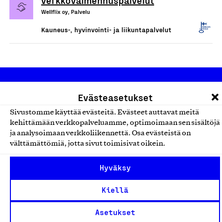
verkkovalmennuspalvelut
Wellflix oy, Palvelu
Kauneus-, hyvinvointi- ja liikuntapalvelut
Evästeasetukset
Sivustomme käyttää evästeitä. Evästeet auttavat meitä
kehittämään verkkopalveluamme, optimoimaan sen sisältöjä
ja analysoimaan verkkoliikennettä. Osa evästeistä on
Olemme jäsentemme omistama puolueeton,
välttämättömiä, jotta sivut toimisivat oikein.
työmarkkinajärjestöistä riippumaton yhdistys.
Jäseninämme on koko suomalaisen yhteiskunnan kirjo
Hyväksy
pienistä pajoista ja yhteisöistä kansainvälisiin
Kiellä
suuryrityksiin. Meidät on perustettu yli 100 vuotta sitten
edistämään suomalaista työtä ja teollisuutta sekä
Asetukset
nostamaan ylpeyttä kotimaisesta osaamisesta. Uskomme