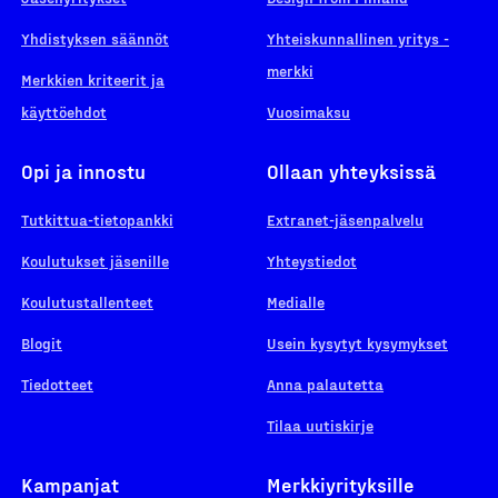
Yhdistyksen säännöt
Yhteiskunnallinen yritys -
merkki
Merkkien kriteerit ja
käyttöehdot
Vuosimaksu
Opi ja innostu
Ollaan yhteyksissä
Tutkittua-tietopankki
Extranet-jäsenpalvelu
Koulutukset jäsenille
Yhteystiedot
Koulutustallenteet
Medialle
Blogit
Usein kysytyt kysymykset
Tiedotteet
Anna palautetta
Tilaa uutiskirje
Kampanjat
Merkkiyrityksille