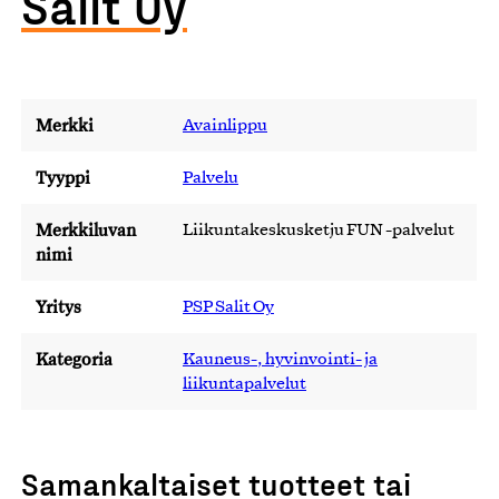
Salit Oy
Merkki
Avainlippu
Tyyppi
Palvelu
Merkkiluvan
Liikuntakeskusketju FUN -palvelut
nimi
Yritys
PSP Salit Oy
Kategoria
Kauneus-, hyvinvointi- ja
liikuntapalvelut
Samankaltaiset tuotteet tai