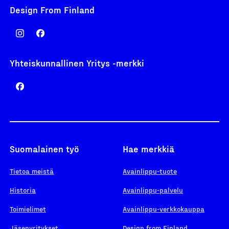
Design From Finland
Yhteiskunnallinen Yritys -merkki
Suomalainen työ
Hae merkkiä
Tietoa meistä
Avainlippu-tuote
Historia
Avainlippu-palvelu
Toimielimet
Avainlippu-verkkokauppa
Jäsenyritykset
Design from Finland