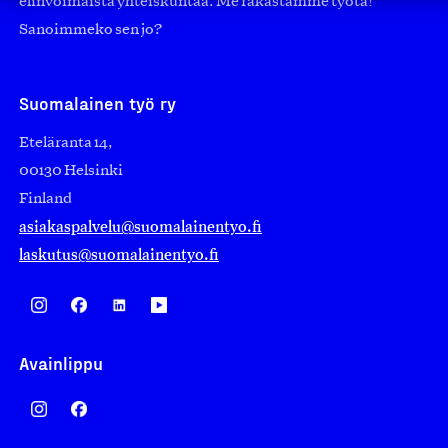
elinvoimaista yhteiskuntaa. Me rakastamme työtä!
Sanoimmeko sen jo?
Suomalainen työ ry
Eteläranta 14,
00130 Helsinki
Finland
asiakaspalvelu@suomalainentyo.fi
laskutus@suomalainentyo.fi
Avainlippu