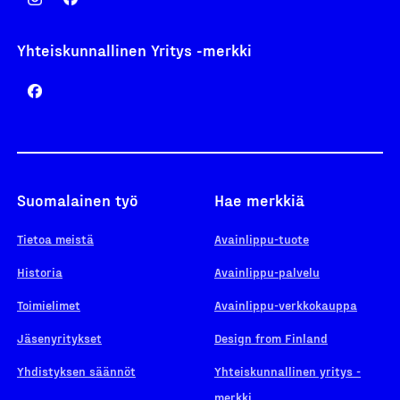
Yhteiskunnallinen Yritys -merkki
Suomalainen työ
Hae merkkiä
Tietoa meistä
Avainlippu-tuote
Historia
Avainlippu-palvelu
Toimielimet
Avainlippu-verkkokauppa
Jäsenyritykset
Design from Finland
Yhdistyksen säännöt
Yhteiskunnallinen yritys -
merkki