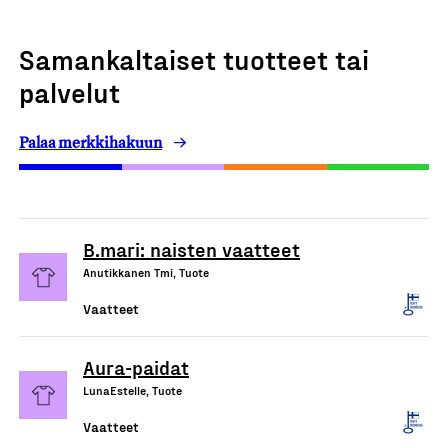
Samankaltaiset tuotteet tai
palvelut
Palaa merkkihakuun
B.mari: naisten vaatteet
Anutikkanen Tmi, Tuote
Vaatteet
Aura-paidat
LunaEstelle, Tuote
Vaatteet