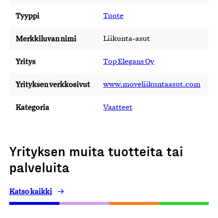
Tyyppi
Tuote
Merkkiluvan nimi
Liikunta-asut
Yritys
Top Elegans Oy
Yrityksen verkkosivut
www.moveliikuntaasut.com
Kategoria
Vaatteet
Yrityksen muita tuotteita tai
palveluita
Katso kaikki