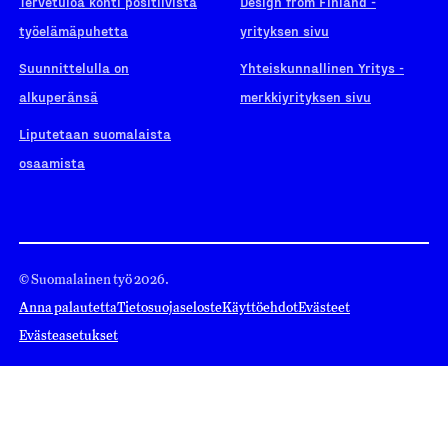
Tervetuloa kohti positiivista
Design from Finland -
työelämäpuhetta
yrityksen sivu
Suunnittelulla on
Yhteiskunnallinen Yritys -
alkuperänsä
merkkiyrityksen sivu
Liputetaan suomalaista
osaamista
© Suomalainen työ 2026.
Anna palautetta
Tietosuojaseloste
Käyttöehdot
Evästeet
Evästeasetukset