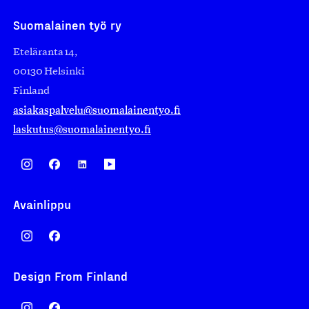
Suomalainen työ ry
Eteläranta 14,
00130 Helsinki
Finland
asiakaspalvelu@suomalainentyo.fi
laskutus@suomalainentyo.fi
Avainlippu
Design From Finland