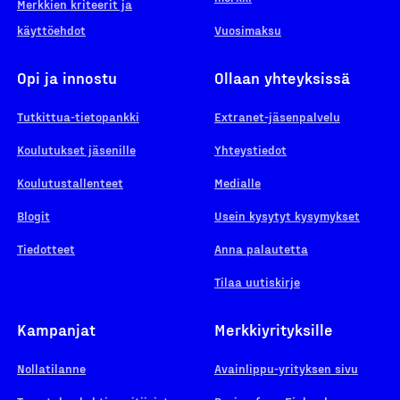
Merkkien kriteerit ja
käyttöehdot
Vuosimaksu
Opi ja innostu
Ollaan yhteyksissä
Tutkittua-tietopankki
Extranet-jäsenpalvelu
Koulutukset jäsenille
Yhteystiedot
Koulutustallenteet
Medialle
Blogit
Usein kysytyt kysymykset
Tiedotteet
Anna palautetta
Tilaa uutiskirje
Kampanjat
Merkkiyrityksille
Nollatilanne
Avainlippu-yrityksen sivu