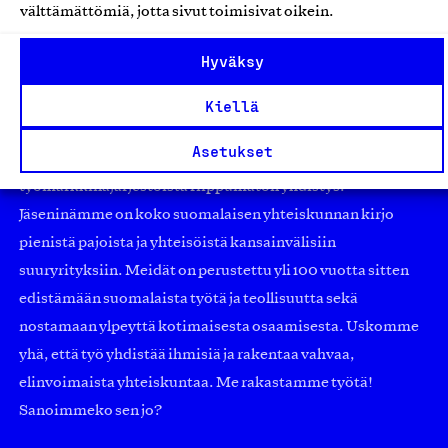
välttämättömiä, jotta sivut toimisivat oikein.
Hyväksy
Kiellä
Asetukset
Olemme jäsentemme omistama puolueeton,
työmarkkinajärjestöistä riippumaton yhdistys.
Jäseninämme on koko suomalaisen yhteiskunnan kirjo
pienistä pajoista ja yhteisöistä kansainvälisiin
suuryrityksiin. Meidät on perustettu yli 100 vuotta sitten
edistämään suomalaista työtä ja teollisuutta sekä
nostamaan ylpeyttä kotimaisesta osaamisesta. Uskomme
yhä, että työ yhdistää ihmisiä ja rakentaa vahvaa,
elinvoimaista yhteiskuntaa. Me rakastamme työtä!
Sanoimmeko sen jo?