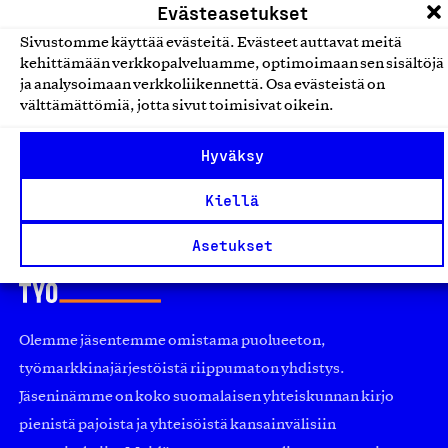
Lemmikkien ruoka
Evästeasetukset
Sivustomme käyttää evästeitä. Evästeet auttavat meitä
Pure Muikku koiranherkku
kehittämään verkkopalveluamme, optimoimaan sen sisältöjä
ja analysoimaan verkkoliikennettä. Osa evästeistä on
Tahvon Pippuri Oy, Tuote
välttämättömiä, jotta sivut toimisivat oikein.
Lemmikkien ruoka
Hyväksy
Kiellä
Asetukset
Olemme jäsentemme omistama puolueeton,
työmarkkinajärjestöistä riippumaton yhdistys.
Jäseninämme on koko suomalaisen yhteiskunnan kirjo
pienistä pajoista ja yhteisöistä kansainvälisiin