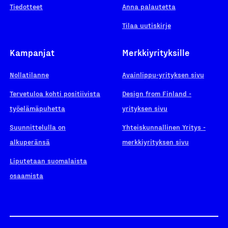
Tiedotteet
Anna palautetta
Tilaa uutiskirje
Kampanjat
Merkkiyrityksille
Nollatilanne
Avainlippu-yrityksen sivu
Tervetuloa kohti positiivista
Design from Finland -
työelämäpuhetta
yrityksen sivu
Suunnittelulla on
Yhteiskunnallinen Yritys -
alkuperänsä
merkkiyrityksen sivu
Liputetaan suomalaista
osaamista