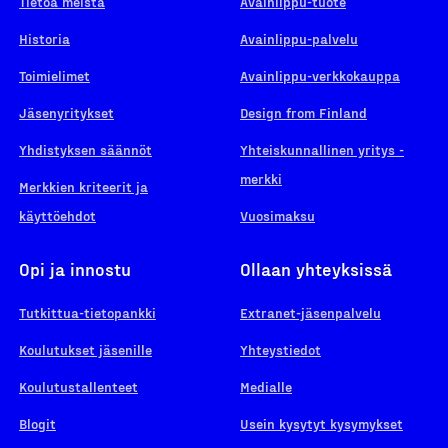
Tietoa meistä
Avainlippu-tuote
Historia
Avainlippu-palvelu
Toimielimet
Avainlippu-verkkokauppa
Jäsenyritykset
Design from Finland
Yhdistyksen säännöt
Yhteiskunnallinen yritys -
merkki
Merkkien kriteerit ja
käyttöehdot
Vuosimaksu
Opi ja innostu
Ollaan yhteyksissä
Tutkittua-tietopankki
Extranet-jäsenpalvelu
Koulutukset jäsenille
Yhteystiedot
Koulutustallenteet
Medialle
Blogit
Usein kysytyt kysymykset