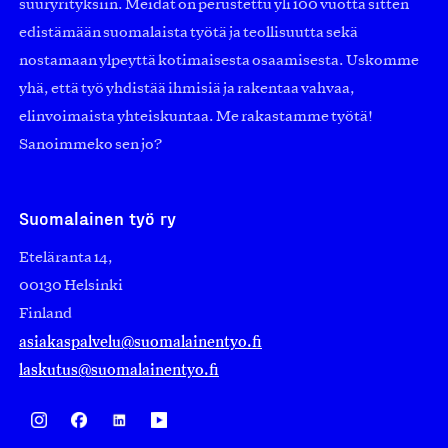
suuryrityksiin. Meidät on perustettu yli 100 vuotta sitten
edistämään suomalaista työtä ja teollisuutta sekä
nostamaan ylpeyttä kotimaisesta osaamisesta. Uskomme
yhä, että työ yhdistää ihmisiä ja rakentaa vahvaa,
elinvoimaista yhteiskuntaa. Me rakastamme työtä!
Sanoimmeko sen jo?
Suomalainen työ ry
Eteläranta 14,
00130 Helsinki
Finland
asiakaspalvelu@suomalainentyo.fi
laskutus@suomalainentyo.fi