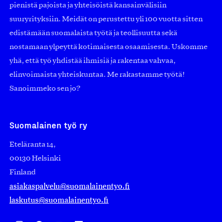
pienistä pajoista ja yhteisöistä kansainvälisiin
suuryrityksiin. Meidät on perustettu yli 100 vuotta sitten
edistämään suomalaista työtä ja teollisuutta sekä
nostamaan ylpeyttä kotimaisesta osaamisesta. Uskomme
yhä, että työ yhdistää ihmisiä ja rakentaa vahvaa,
elinvoimaista yhteiskuntaa. Me rakastamme työtä!
Sanoimmeko sen jo?
Suomalainen työ ry
Eteläranta 14,
00130 Helsinki
Finland
asiakaspalvelu@suomalainentyo.fi
laskutus@suomalainentyo.fi