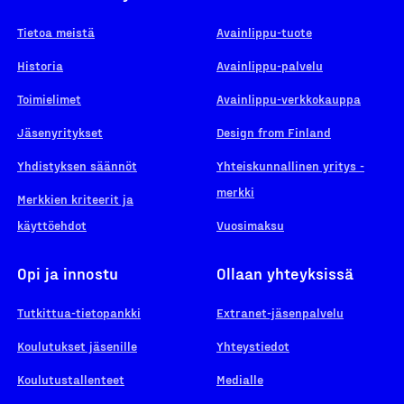
Tietoa meistä
Avainlippu-tuote
Historia
Avainlippu-palvelu
Toimielimet
Avainlippu-verkkokauppa
Jäsenyritykset
Design from Finland
Yhdistyksen säännöt
Yhteiskunnallinen yritys -
merkki
Merkkien kriteerit ja
käyttöehdot
Vuosimaksu
Opi ja innostu
Ollaan yhteyksissä
Tutkittua-tietopankki
Extranet-jäsenpalvelu
Koulutukset jäsenille
Yhteystiedot
Koulutustallenteet
Medialle