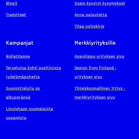
Blogit
Usein kysytyt kysymykset
Tiedotteet
Anna palautetta
Tilaa uutiskirje
Kampanjat
Merkkiyrityksille
Nollatilanne
Avainlippu-yrityksen sivu
Tervetuloa kohti positiivista
Design from Finland -
työelämäpuhetta
yrityksen sivu
Suunnittelulla on
Yhteiskunnallinen Yritys -
alkuperänsä
merkkiyrityksen sivu
Liputetaan suomalaista
osaamista