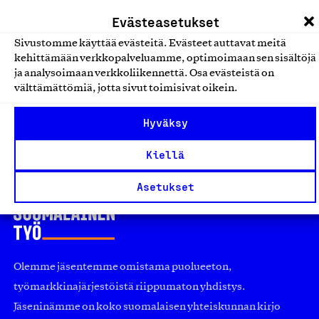
sosiaalipalvelut
Evästeasetukset
Sivustomme käyttää evästeitä. Evästeet auttavat meitä
Tuttu Lastenhoito Oy
kehittämään verkkopalveluamme, optimoimaan sen sisältöjä
Tuttu Lastenhoito Oy, Palvelu
ja analysoimaan verkkoliikennettä. Osa evästeistä on
välttämättömiä, jotta sivut toimisivat oikein.
Hoiva-, asumis-, kuntoutus- ja
sosiaalipalvelut
Hyväksy
Kiellä
Asetukset
Olemme jäsentemme omistama puolueeton,
työmarkkinajärjestöistä riippumaton yhdistys.
Jäseninämme on koko suomalaisen yhteiskunnan kirjo