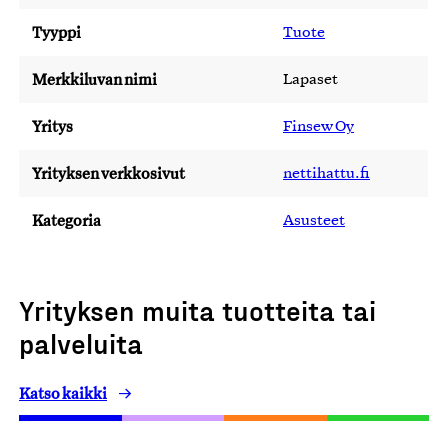
Tyyppi
Tuote
Merkkiluvan nimi
Lapaset
Yritys
Finsew Oy
Yrityksen verkkosivut
nettihattu.fi
Kategoria
Asusteet
Yrityksen muita tuotteita tai
palveluita
Katso kaikki