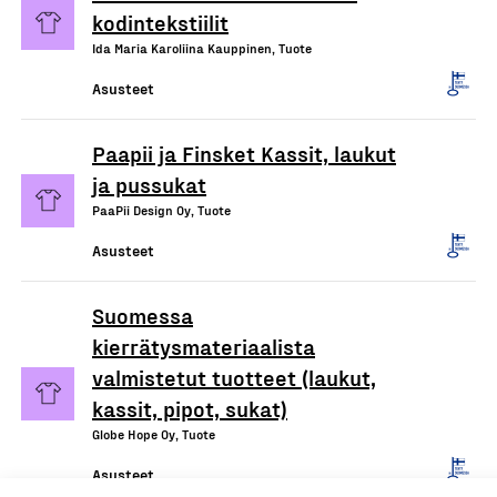
kodintekstiilit
Ida Maria Karoliina Kauppinen, Tuote
Asusteet
Paapii ja Finsket Kassit, laukut
ja pussukat
PaaPii Design Oy, Tuote
Asusteet
Suomessa
kierrätysmateriaalista
valmistetut tuotteet (laukut,
kassit, pipot, sukat)
Globe Hope Oy, Tuote
Asusteet