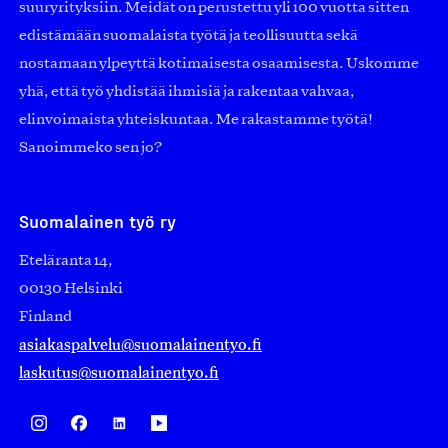
suuryrityksiin. Meidät on perustettu yli 100 vuotta sitten
edistämään suomalaista työtä ja teollisuutta sekä
nostamaan ylpeyttä kotimaisesta osaamisesta. Uskomme
yhä, että työ yhdistää ihmisiä ja rakentaa vahvaa,
elinvoimaista yhteiskuntaa. Me rakastamme työtä!
Sanoimmeko sen jo?
Suomalainen työ ry
Eteläranta 14,
00130 Helsinki
Finland
asiakaspalvelu@suomalainentyo.fi
laskutus@suomalainentyo.fi