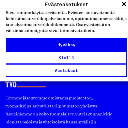
Evästeasetukset
Suomessa valmistetut tasselit
Sivustomme käyttää evästeitä. Evästeet auttavat meitä
ja koristeet
kehittämään verkkopalveluamme, optimoimaan sen sisältöjä
ja analysoimaan verkkoliikennettä. Osa evästeistä on
Cora Garnet Collection, Tuote
välttämättömiä, jotta sivut toimisivat oikein.
Asusteet
Hyväksy
Kiellä
Asetukset
Olemme jäsentemme omistama puolueeton,
työmarkkinajärjestöistä riippumaton yhdistys.
Jäseninämme on koko suomalaisen yhteiskunnan kirjo
pienistä pajoista ja yhteisöistä kansainvälisiin