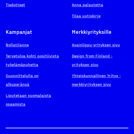
Tiedotteet
Anna palautetta
Tilaa uutiskirje
Kampanjat
Merkkiyrityksille
Nollatilanne
Avainlippu-yrityksen sivu
Tervetuloa kohti positiivista
Design from Finland -
työelämäpuhetta
yrityksen sivu
Suunnittelulla on
Yhteiskunnallinen Yritys -
alkuperänsä
merkkiyrityksen sivu
Liputetaan suomalaista
osaamista