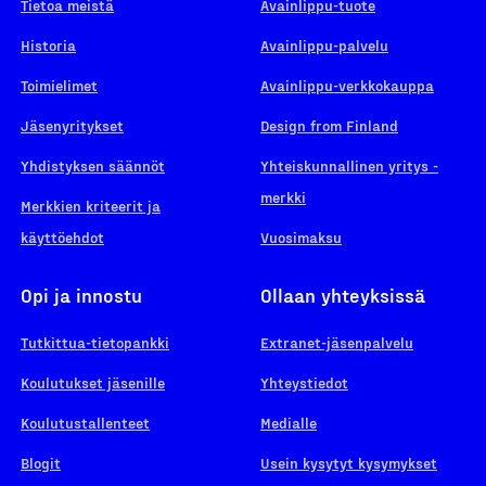
Tietoa meistä
Avainlippu-tuote
Historia
Avainlippu-palvelu
Toimielimet
Avainlippu-verkkokauppa
Jäsenyritykset
Design from Finland
Yhdistyksen säännöt
Yhteiskunnallinen yritys -
merkki
Merkkien kriteerit ja
käyttöehdot
Vuosimaksu
Opi ja innostu
Ollaan yhteyksissä
Tutkittua-tietopankki
Extranet-jäsenpalvelu
Koulutukset jäsenille
Yhteystiedot
Koulutustallenteet
Medialle
Blogit
Usein kysytyt kysymykset