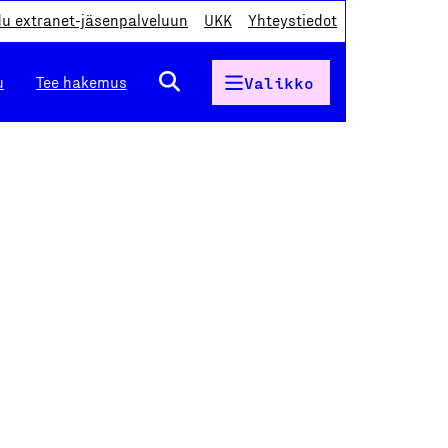
du extranet-jäsenpalveluun
UKK
Yhteystiedot
u
Tee hakemus
Valikko