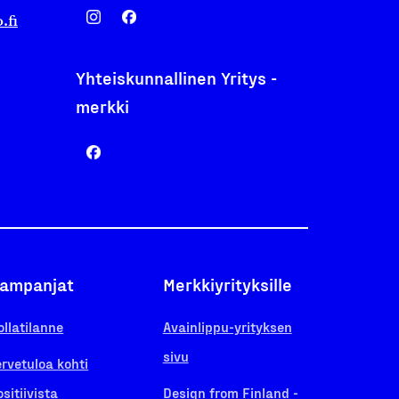
.fi
Yhteiskunnallinen Yritys -
merkki
ampanjat
Merkkiyrityksille
ollatilanne
Avainlippu-yrityksen
sivu
ervetuloa kohti
ositiivista
Design from Finland -