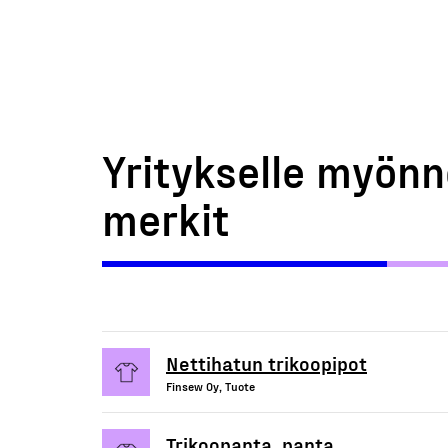
Yritykselle myönn
merkit
Nettihatun trikoopipot
Finsew Oy, Tuote
Trikoopanta, panta