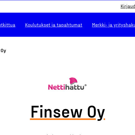
Kirjau
utkittua
Koulutukset ja tapahtumat
Merkki- ja yrityshak
 Oy
Finsew Oy