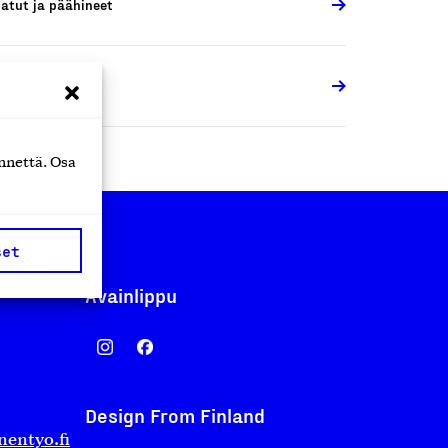
atut ja päähineet
susteet
nnettä. Osa
set
Avainlippu
Design From Finland
nentyo.fi