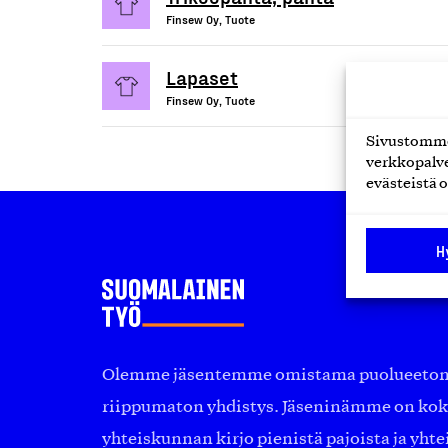
Finsew Oy, Tuote
Lapaset
Finsew Oy, Tuote
Sivustomme 
verkkopalve
evästeistä o
H
Olemme jäsentemme omistama puolueeton, 
riippumaton yhdistys. Jäseninämme on ko
yhteiskunnan kirjo pienistä pajoista ja yhte