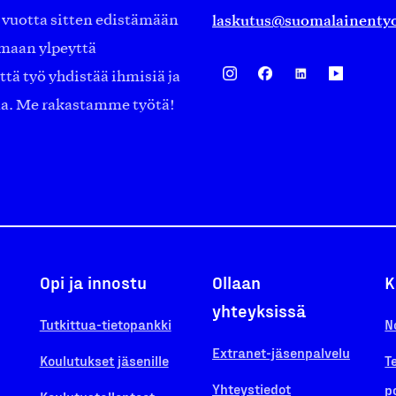
laskutus@suomalainentyo
0 vuotta sitten edistämään
amaan ylpeyttä
ä työ yhdistää ihmisiä ja
aa. Me rakastamme työtä!
Opi ja innostu
Ollaan
K
yhteyksissä
Tutkittua-tietopankki
N
Extranet-jäsenpalvelu
Koulutukset jäsenille
T
Yhteystiedot
p