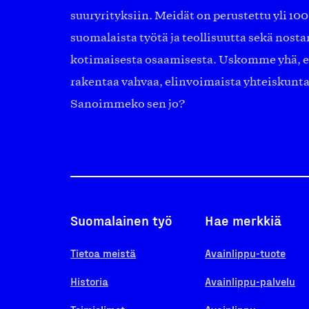
suuryrityksiin. Meidät on perustettu yli 10
suomalaista työtä ja teollisuutta sekä nost
kotimaisesta osaamisesta. Uskomme yhä, ett
rakentaa vahvaa, elinvoimaista yhteiskunt
Sanoimmeko sen jo?
Suomalainen työ
Hae merkkiä
Tietoa meistä
Avainlippu-tuote
Historia
Avainlippu-palvelu