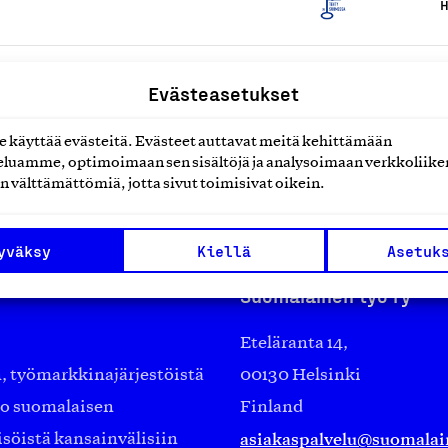
H
A
Evästeasetukset
käyttää evästeitä. Evästeet auttavat meitä kehittämään
luamme, optimoimaan sen sisältöjä ja analysoimaan verkkoliike
n välttämättömiä, jotta sivut toimisivat oikein.
yväksy
Kiellä
Asetuk
Suomalainen työ ry
Eteläranta 14,
työmarkkinajärjestöistä
00130 Helsinki
ko suomalaisen
Finland
asiakaspalvelu@suomalai
isöistä kansainvälisiin