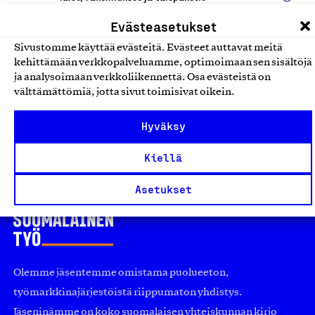
Evästeasetukset
Palo- ja murtosuojattu
Sivustomme käyttää evästeitä. Evästeet auttavat meitä
sähköpolkupyörien ja -
kehittämään verkkopalveluamme, optimoimaan sen sisältöjä
scoottien lataus- ja säilytystalli
ja analysoimaan verkkoliikennettä. Osa evästeistä on
välttämättömiä, jotta sivut toimisivat oikein.
Alviton Oy, Tuote
Talot, rakennukset ja talopaketit
Hyväksy
Kiellä
Asetukset
Olemme jäsentemme omistama puolueeton,
työmarkkinajärjestöistä riippumaton yhdistys.
Jäseninämme on koko suomalaisen yhteiskunnan kirjo