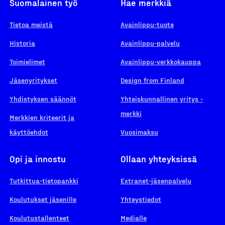
Suomalainen työ
Hae merkkiä
Tietoa meistä
Avainlippu-tuote
Historia
Avainlippu-palvelu
Toimielimet
Avainlippu-verkkokauppa
Jäsenyritykset
Design from Finland
Yhdistyksen säännöt
Yhteiskunnallinen yritys -
merkki
Merkkien kriteerit ja
käyttöehdot
Vuosimaksu
Opi ja innostu
Ollaan yhteyksissä
Tutkittua-tietopankki
Extranet-jäsenpalvelu
Koulutukset jäsenille
Yhteystiedot
Koulutustallenteet
Medialle