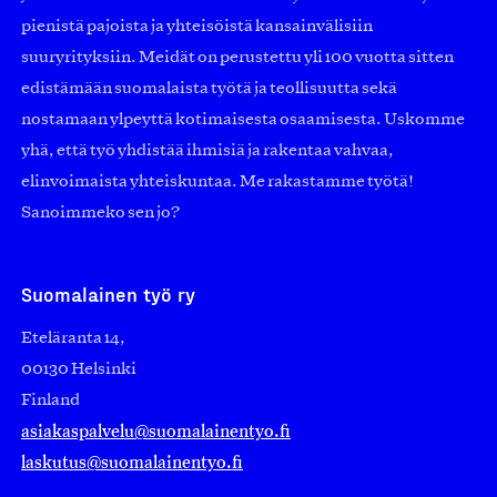
pienistä pajoista ja yhteisöistä kansainvälisiin
suuryrityksiin. Meidät on perustettu yli 100 vuotta sitten
edistämään suomalaista työtä ja teollisuutta sekä
nostamaan ylpeyttä kotimaisesta osaamisesta. Uskomme
yhä, että työ yhdistää ihmisiä ja rakentaa vahvaa,
elinvoimaista yhteiskuntaa. Me rakastamme työtä!
Sanoimmeko sen jo?
Suomalainen työ ry
Eteläranta 14,
00130 Helsinki
Finland
asiakaspalvelu@suomalainentyo.fi
laskutus@suomalainentyo.fi