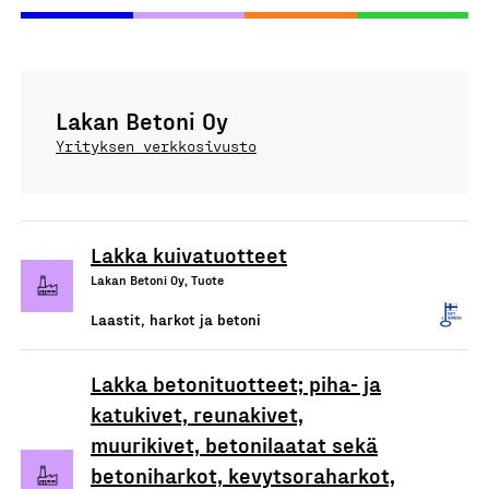
Lakan Betoni Oy
Yrityksen verkkosivusto
Lakka kuivatuotteet
Lakan Betoni Oy, Tuote
Laastit, harkot ja betoni
Lakka betonituotteet; piha- ja
katukivet, reunakivet,
muurikivet, betonilaatat sekä
betoniharkot, kevytsoraharkot,