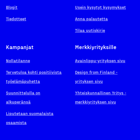
Blogit
Usein kysytyt kysymykset
Tiedotteet
Anna palautetta
Tilaa uutiskirje
Kampanjat
Merkkiyrityksille
Nollatilanne
Avainlippu-yrityksen sivu
Tervetuloa kohti positiivista
Design from Finland -
työelämäpuhetta
yrityksen sivu
Suunnittelulla on
Yhteiskunnallinen Yritys -
alkuperänsä
merkkiyrityksen sivu
Liputetaan suomalaista
osaamista