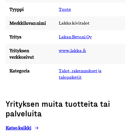
Tyyppi
Tuote
Merkkiluvan nimi
Lakka kivitalot
Yritys
Lakan Betoni Oy
Yrityksen
www.lakka.fi
verkkosivut
Kategoria
Talot, rakennukset ja
talopaketit
Yrityksen muita tuotteita tai
palveluita
Katso kaikki