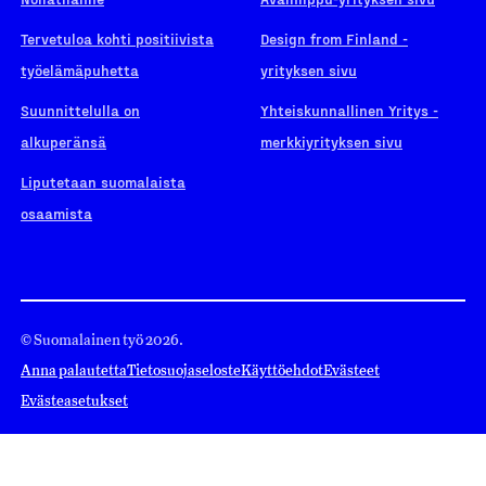
Tervetuloa kohti positiivista
Design from Finland -
työelämäpuhetta
yrityksen sivu
Suunnittelulla on
Yhteiskunnallinen Yritys -
alkuperänsä
merkkiyrityksen sivu
Liputetaan suomalaista
osaamista
© Suomalainen työ 2026.
Anna palautetta
Tietosuojaseloste
Käyttöehdot
Evästeet
Evästeasetukset