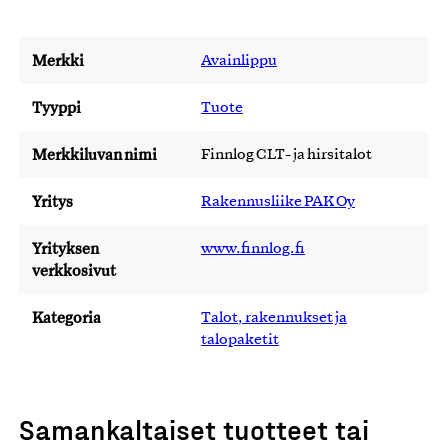
Merkki
Avainlippu
Tyyppi
Tuote
Merkkiluvan nimi
Finnlog CLT- ja hirsitalot
Yritys
Rakennusliike PAK Oy
Yrityksen
www.finnlog.fi
verkkosivut
Kategoria
Talot, rakennukset ja
talopaketit
Samankaltaiset tuotteet tai