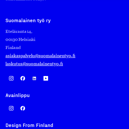
Suomalainen työ ry
Eteläranta 14,
00130 Helsinki
Finland
asiakaspalvelu@suomalainentyo.fi
laskutus@suomalainentyo.fi
Avainlippu
Design From Finland