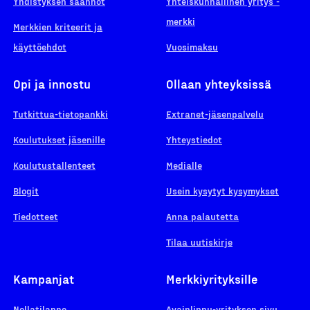
Yhdistyksen säännöt
Yhteiskunnallinen yritys -
merkki
Merkkien kriteerit ja
käyttöehdot
Vuosimaksu
Opi ja innostu
Ollaan yhteyksissä
Tutkittua-tietopankki
Extranet-jäsenpalvelu
Koulutukset jäsenille
Yhteystiedot
Koulutustallenteet
Medialle
Blogit
Usein kysytyt kysymykset
Tiedotteet
Anna palautetta
Tilaa uutiskirje
Kampanjat
Merkkiyrityksille
Nollatilanne
Avainlippu-yrityksen sivu