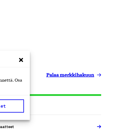
Palaa merkkihakuun
nnettä. Osa
set
aatteet