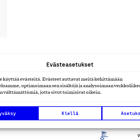
Evästeasetukset
uotteet tai
käyttää evästeitä. Evästeet auttavat meitä kehittämään
luamme, optimoimaan sen sisältöjä ja analysoimaan verkkoliike
n välttämättömiä, jotta sivut toimisivat oikein.
yväksy
Kiellä
Asetuk
V