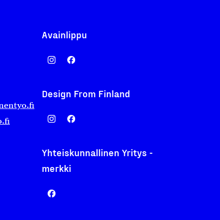
Avainlippu
Design From Finland
nentyo.fi
.fi
Yhteiskunnallinen Yritys -
merkki