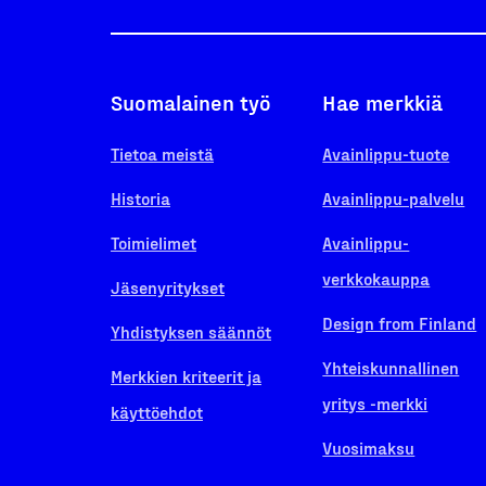
Suomalainen työ
Hae merkkiä
Tietoa meistä
Avainlippu-tuote
Historia
Avainlippu-palvelu
Toimielimet
Avainlippu-
verkkokauppa
Jäsenyritykset
Design from Finland
Yhdistyksen säännöt
Yhteiskunnallinen
Merkkien kriteerit ja
yritys -merkki
käyttöehdot
Vuosimaksu