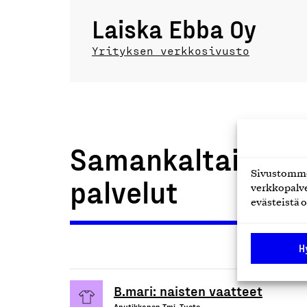
Laiska Ebba Oy
Yrityksen verkkosivusto
Samankaltaiset t
Sivustomme 
palvelut
verkkopalve
evästeistä o
H
B.mari: naisten vaatteet
Anutikkanen Tmi, Tuote