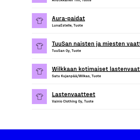
Aura-paidat
LunaEstelle, Tuote
TuuSan naisten ja miesten vaat
TuuSan Oy, Tuote
Wilkkaan kotimaiset lastenvaat
Satu Kujanpää/Wilkas, Tuote
Lastenvaatteet
Vainio Clothing Oy, Tuote