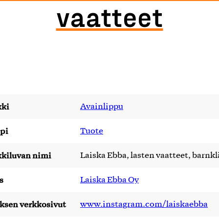
vaatteet
ki
Avainlippu
pi
Tuote
kiluvan nimi
Laiska Ebba, lasten vaatteet, barnk
s
Laiska Ebba Oy
yksen verkkosivut
www.instagram.com/laiskaebba