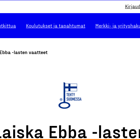
Kirjau
utkittua
Koulutukset ja tapahtumat
Merkki- ja yrityshak
Ebba -lasten vaatteet
Laiska Ebba -laste