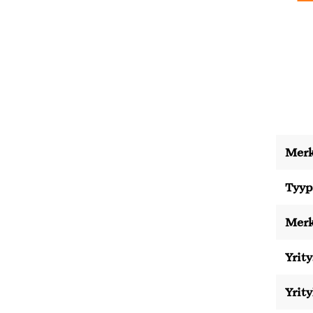
Merk
Tyyp
Merk
Yrity
Yrit