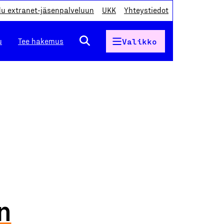
du extranet-jäsenpalveluun
UKK
Yhteystiedot
u
Tee hakemus
Valikko
n