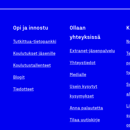
Opi ja innostu
Ollaan
K
yhteyksissä
Tutkittua-tietopankki
N
Extranet-jäsenpalvelu
Koulutukset jäsenille
T
Yhteystiedot
p
Koulutustallenteet
t
Medialle
Blogit
S
Usein kysytyt
Tiedotteet
a
kysymykset
L
Anna palautetta
s
Tilaa uutiskirje
o