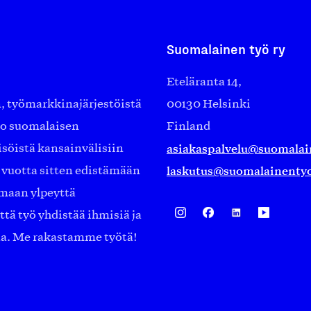
Suomalainen työ ry
Eteläranta 14,
työmarkkinajärjestöistä
00130 Helsinki
ko suomalaisen
Finland
asiakaspalvelu@suomalai
isöistä kansainvälisiin
laskutus@suomalainentyo
0 vuotta sitten edistämään
amaan ylpeyttä
ä työ yhdistää ihmisiä ja
aa. Me rakastamme työtä!