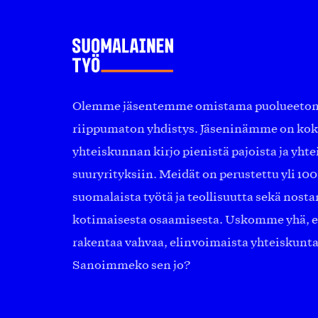
Olemme jäsentemme omistama puolueeton, 
riippumaton yhdistys. Jäseninämme on ko
yhteiskunnan kirjo pienistä pajoista ja yhte
suuryrityksiin. Meidät on perustettu yli 10
suomalaista työtä ja teollisuutta sekä nost
kotimaisesta osaamisesta. Uskomme yhä, ett
rakentaa vahvaa, elinvoimaista yhteiskunt
Sanoimmeko sen jo?