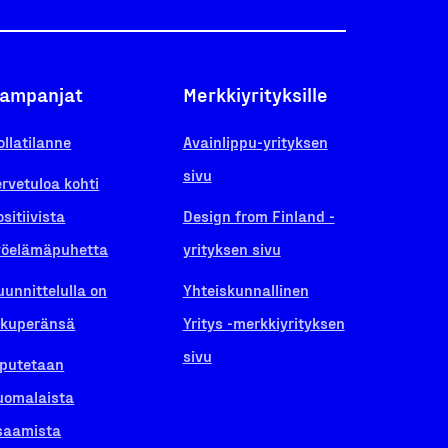
ampanjat
Merkkiyrityksille
ollatilanne
Avainlippu-yrityksen
sivu
ervetuloa kohti
ositiivista
Design from Finland -
yöelämäpuhetta
yrityksen sivu
uunnittelulla on
Yhteiskunnallinen
lkuperänsä
Yritys -merkkiyrityksen
sivu
iputetaan
uomalaista
saamista