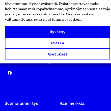
Sivustomme käyttää evästeitä. Evästeet auttavat meitä
Avainlippu
kehittämään verkkopalveluamme, optimoimaan sen sisältöjä
ja analysoimaan verkkoliikennettä. Osa evästeistä on
välttämättömiä, jotta sivut toimisivat oikein.
Hyväksy
Design From Finland
Kiellä
Asetukset
Yhteiskunnallinen Yritys -merkki
Suomalainen työ
Hae merkkiä