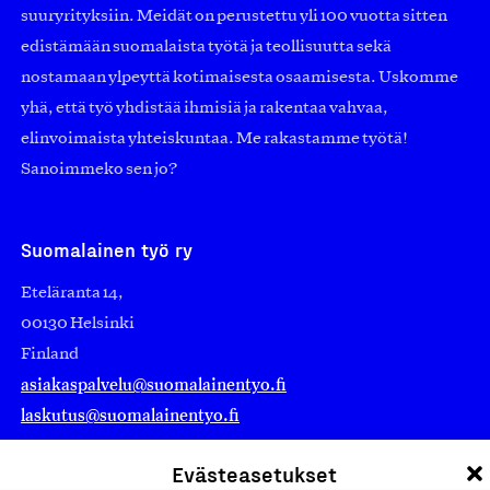
suuryrityksiin. Meidät on perustettu yli 100 vuotta sitten
edistämään suomalaista työtä ja teollisuutta sekä
nostamaan ylpeyttä kotimaisesta osaamisesta. Uskomme
yhä, että työ yhdistää ihmisiä ja rakentaa vahvaa,
elinvoimaista yhteiskuntaa. Me rakastamme työtä!
Sanoimmeko sen jo?
Suomalainen työ ry
Eteläranta 14,
00130 Helsinki
Finland
asiakaspalvelu@suomalainentyo.fi
laskutus@suomalainentyo.fi
Evästeasetukset