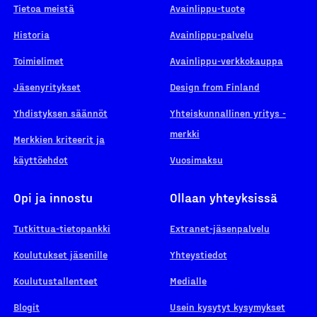
Tietoa meistä
Avainlippu-tuote
Historia
Avainlippu-palvelu
Toimielimet
Avainlippu-verkkokauppa
Jäsenyritykset
Design from Finland
Yhdistyksen säännöt
Yhteiskunnallinen yritys -
merkki
Merkkien kriteerit ja
käyttöehdot
Vuosimaksu
Opi ja innostu
Ollaan yhteyksissä
Tutkittua-tietopankki
Extranet-jäsenpalvelu
Koulutukset jäsenille
Yhteystiedot
Koulutustallenteet
Medialle
Blogit
Usein kysytyt kysymykset