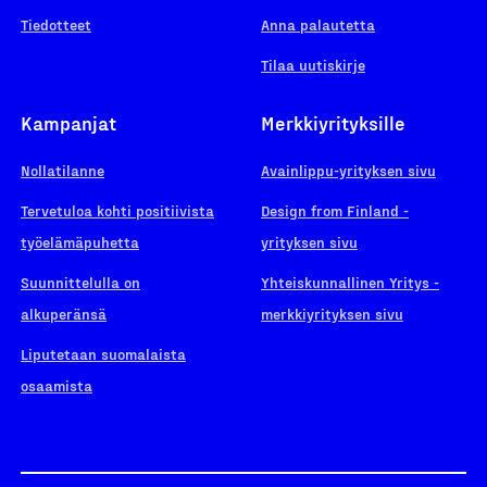
Tiedotteet
Anna palautetta
Tilaa uutiskirje
Kampanjat
Merkkiyrityksille
Nollatilanne
Avainlippu-yrityksen sivu
Tervetuloa kohti positiivista
Design from Finland -
työelämäpuhetta
yrityksen sivu
Suunnittelulla on
Yhteiskunnallinen Yritys -
alkuperänsä
merkkiyrityksen sivu
Liputetaan suomalaista
osaamista