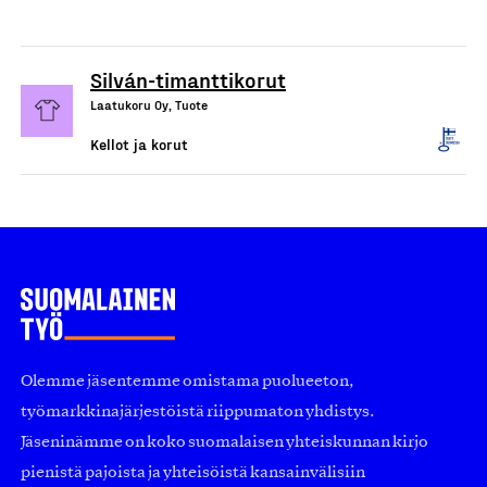
Silván-timanttikorut
Laatukoru Oy, Tuote
Kellot ja korut
Olemme jäsentemme omistama puolueeton,
työmarkkinajärjestöistä riippumaton yhdistys.
Jäseninämme on koko suomalaisen yhteiskunnan kirjo
pienistä pajoista ja yhteisöistä kansainvälisiin