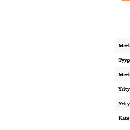
Merk
Tyyp
Merk
Yrity
Yrit
Kate