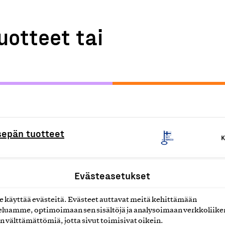
uotteet tai
sepän tuotteet
K
Evästeasetukset
K
käyttää evästeitä. Evästeet auttavat meitä kehittämään
luamme, optimoimaan sen sisältöjä ja analysoimaan verkkoliike
t hartsikorut
K
n välttämättömiä, jotta sivut toimisivat oikein.