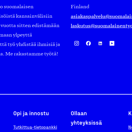
ko suomalaisen
Finland
asiakaspalvelu@suomalai
isöistä kansainvälisiin
laskutus@suomalainentyo
0 vuotta sitten edistämään
amaan ylpeyttä
ä työ yhdistää ihmisiä ja
aa. Me rakastamme työtä!
Opi ja innostu
Ollaan
K
yhteyksissä
Tutkittua-tietopankki
N