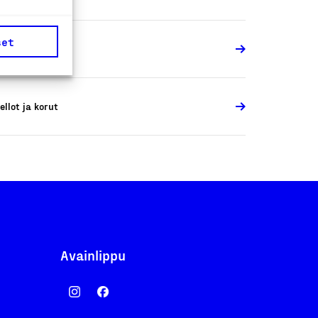
set
ellot ja korut
ellot ja korut
Avainlippu