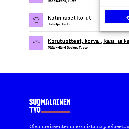
Rebellakoru, Tuote
Kotimaiset korut
H
Julivilja, Tuote
Korutuotteet, korva-, käsi- ja k
Pääskyjärvi Design, Tuote
Olemme jäsentemme omistama puolueeton, 