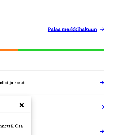
Palaa merkkihakuun
ellot ja korut
ellot ja korut
nnettä. Osa
ellot ja korut