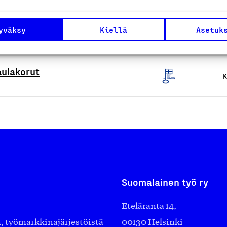
yväksy
Kiellä
Asetuk
K
aulakorut
K
Suomalainen työ ry
Eteläranta 14,
työmarkkinajärjestöistä
00130 Helsinki