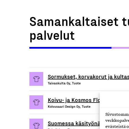
Samankaltaiset t
palvelut
Sormukset, korvakorut ja kulta
Taivaskulta Oy, Tuote
Koivu- ja Kosmos Floral- korut
Koivusaari Design Oy, Tuote
Sivustomme 
verkkopalve
Suomessa käsityönä valmistetu
evästeistä o