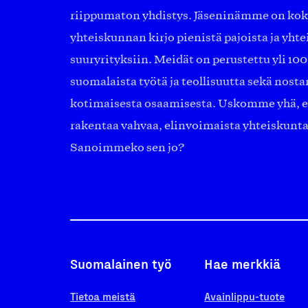
riippumaton yhdistys. Jäseninämme on ko
yhteiskunnan kirjo pienistä pajoista ja yhte
suuryrityksiin. Meidät on perustettu yli 10
suomalaista työtä ja teollisuutta sekä nost
kotimaisesta osaamisesta. Uskomme yhä, ett
rakentaa vahvaa, elinvoimaista yhteiskunt
Sanoimmeko sen jo?
Suomalainen työ
Hae merkkiä
Tietoa meistä
Avainlippu-tuote