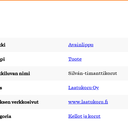
ki
Avainlippu
pi
Tuote
kiluvan nimi
Silván-timanttikorut
s
Laatukoru Oy
yksen verkkosivut
www.laatukoru.fi
goria
Kellot ja korut