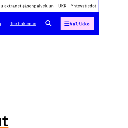
du extranet-jäsenpalveluun
UKK
Yhteystiedot
u
Tee hakemus
Valikko
ut