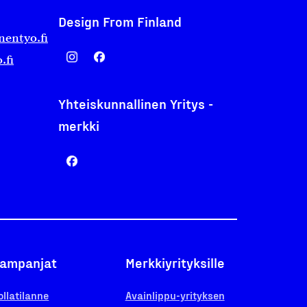
Design From Finland
nentyo.fi
.fi
Yhteiskunnallinen Yritys -
merkki
ampanjat
Merkkiyrityksille
ollatilanne
Avainlippu-yrityksen