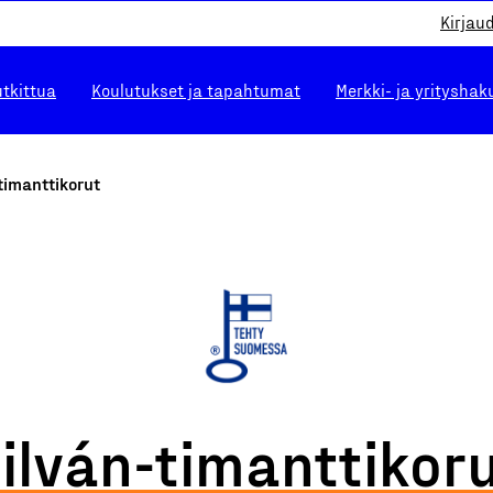
Kirjau
utkittua
Koulutukset ja tapahtumat
Merkki- ja yrityshak
timanttikorut
ilván-timanttikor