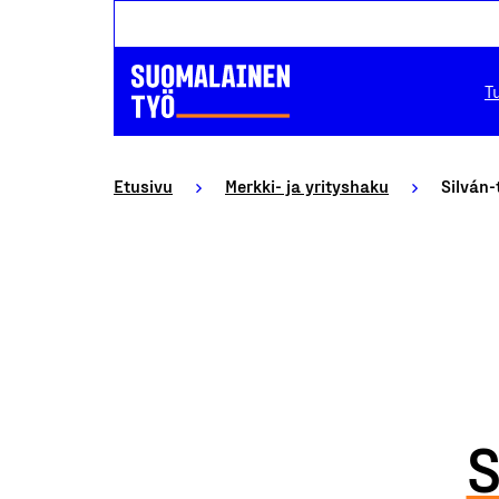
T
Etusivu
Merkki- ja yrityshaku
Silván-
S