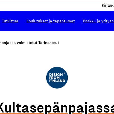
Kirjau
Tutkittua
Koulutukset ja tapahtumat
Merkki- ja yritys
npajassa valmistetut Tarinakorut
Kultasepänpajass