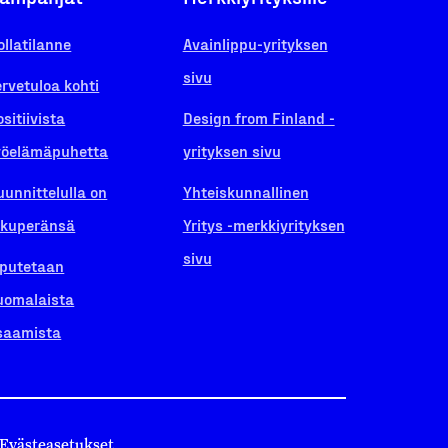
ollatilanne
Avainlippu-yrityksen
sivu
ervetuloa kohti
ositiivista
Design from Finland -
yöelämäpuhetta
yrityksen sivu
uunnittelulla on
Yhteiskunnallinen
lkuperänsä
Yritys -merkkiyrityksen
sivu
iputetaan
uomalaista
saamista
Evästeasetukset