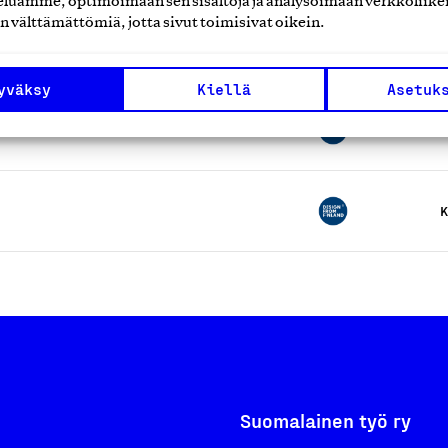
luamme, optimoimaan sen sisältöjä ja analysoimaan verkkoliike
n välttämättömiä, jotta sivut toimisivat oikein.
K
yväksy
Kiellä
Asetuk
raa ja Pohjolan kruunu -sarjat
K
K
Suomalainen työ ry