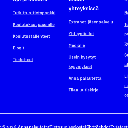
yhteyksissä
Tutkittua-tietopankki
N
Extranet-jäsenpalvelu
Koulutukset jäsenille
T
Yhteystiedot
p
Koulutustallenteet
t
Medialle
Blogit
S
Usein kysytyt
Tiedotteet
a
kysymykset
L
Anna palautetta
s
Tilaa uutiskirje
o
työ 2026.
Anna palautetta
Tietosuojaseloste
Käyttöehdot
Evästeet