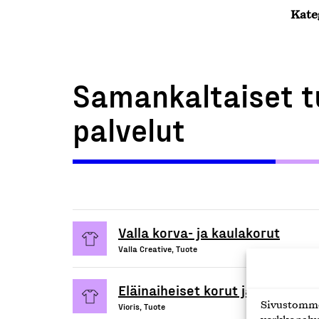
Kate
Samankaltaiset t
palvelut
Valla korva- ja kaulakorut
Valla Creative, Tuote
Eläinaiheiset korut ja asusteet
Sivustomme 
Vioris, Tuote