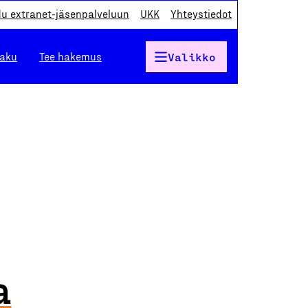
du extranet-jäsenpalveluun
UKK
Yhteystiedot
haku
Tee hakemus
Valikko
a