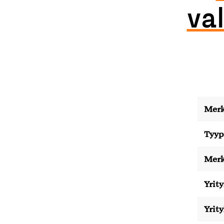
va
Merk
Tyyp
Merk
Yrity
Yrit