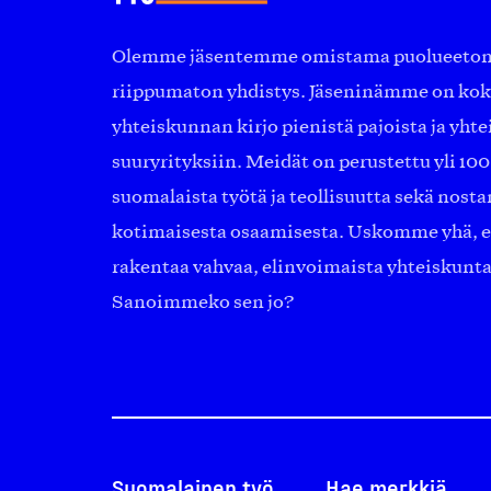
Olemme jäsentemme omistama puolueeton, 
riippumaton yhdistys. Jäseninämme on ko
yhteiskunnan kirjo pienistä pajoista ja yhte
suuryrityksiin. Meidät on perustettu yli 10
suomalaista työtä ja teollisuutta sekä nost
kotimaisesta osaamisesta. Uskomme yhä, ett
rakentaa vahvaa, elinvoimaista yhteiskunt
Sanoimmeko sen jo?
Suomalainen työ
Hae merkkiä