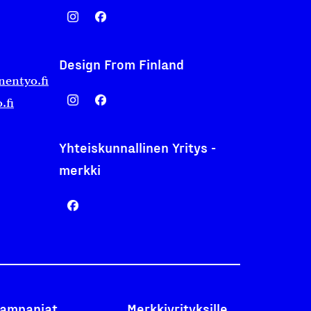
Design From Finland
nentyo.fi
.fi
Yhteiskunnallinen Yritys -
merkki
ampanjat
Merkkiyrityksille