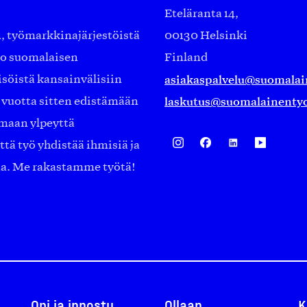
Eteläranta 14,
työmarkkinajärjestöistä
00130 Helsinki
ko suomalaisen
Finland
asiakaspalvelu@suomalai
isöistä kansainvälisiin
laskutus@suomalainentyo
0 vuotta sitten edistämään
amaan ylpeyttä
ä työ yhdistää ihmisiä ja
aa. Me rakastamme työtä!
Opi ja innostu
Ollaan
K