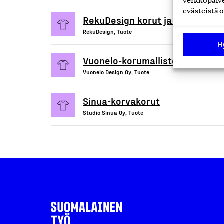
verkkopalve
evästeistä o
RekuDesign korut ja asusteet
RekuDesign, Tuote
H
Vuonelo-korumallisto: Mänty, Sa
Vuonelo Design Oy, Tuote
Sinua-korvakorut
Studio Sinua Oy, Tuote