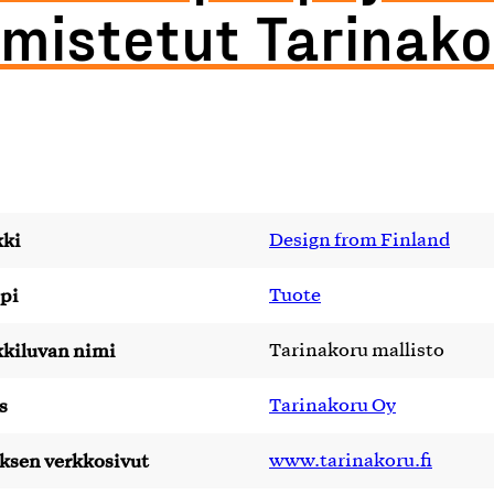
lmistetut Tarinako
ki
Design from Finland
pi
Tuote
kiluvan nimi
Tarinakoru mallisto
s
Tarinakoru Oy
yksen verkkosivut
www.tarinakoru.fi