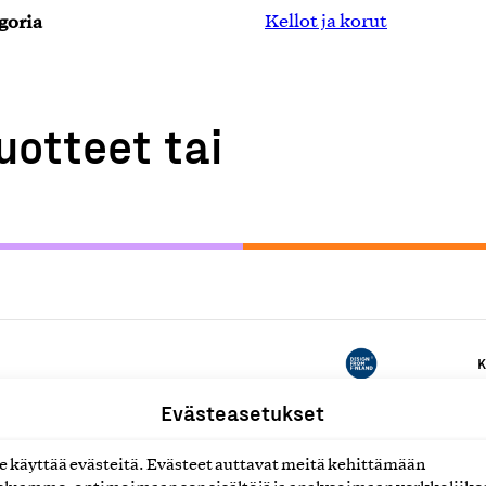
goria
Kellot ja korut
uotteet tai
K
Evästeasetukset
K
käyttää evästeitä. Evästeet auttavat meitä kehittämään