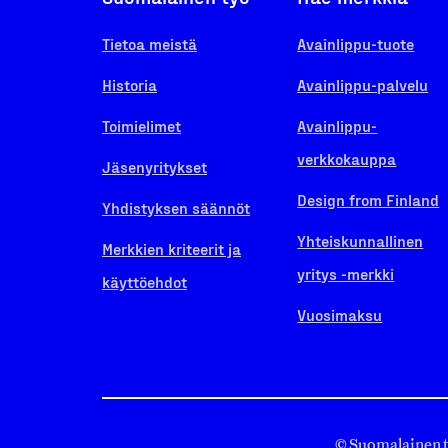
Tietoa meistä
Avainlippu-tuote
Historia
Avainlippu-palvelu
Toimielimet
Avainlippu-
verkkokauppa
Jäsenyritykset
Design from Finland
Yhdistyksen säännöt
Yhteiskunnallinen
Merkkien kriteerit ja
yritys -merkki
käyttöehdot
Vuosimaksu
© Suomalainen 