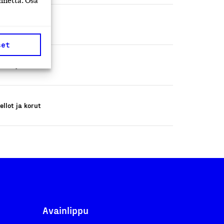
nnettä. Osa
ellot ja korut
set
ellot ja korut
ellot ja korut
Avainlippu