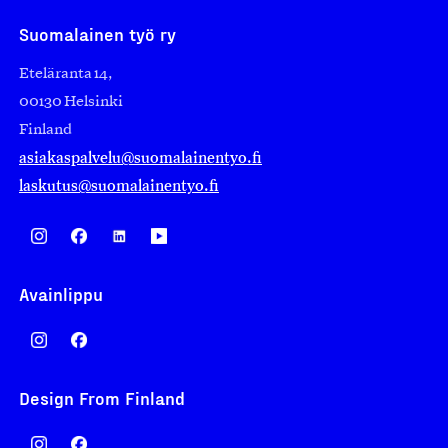
Suomalainen työ ry
Eteläranta 14,
00130 Helsinki
Finland
asiakaspalvelu@suomalainentyo.fi
laskutus@suomalainentyo.fi
Avainlippu
Design From Finland