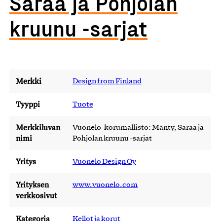
Saraa ja Pohjolan
kruunu -sarjat
Merkki
Design from Finland
Tyyppi
Tuote
Merkkiluvan
Vuonelo-korumallisto: Mänty, Saraa ja
nimi
Pohjolan kruunu -sarjat
Yritys
Vuonelo Design Oy
Yrityksen
www.vuonelo.com
verkkosivut
Kategoria
Kellot ja korut