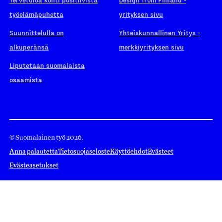
työelämäpuhetta
yrityksen sivu
Suunnittelulla on
Yhteiskunnallinen Yritys -
alkuperänsä
merkkiyrityksen sivu
Liputetaan suomalaista
osaamista
© Suomalainen työ 2026.
Anna palautetta
Tietosuojaseloste
Käyttöehdot
Evästeet
Evästeasetukset