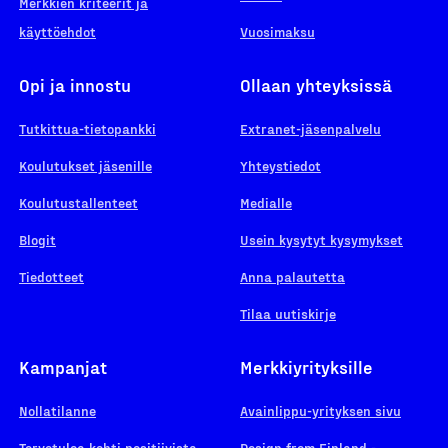
Merkkien kriteerit ja
käyttöehdot
Vuosimaksu
Opi ja innostu
Ollaan yhteyksissä
Tutkittua-tietopankki
Extranet-jäsenpalvelu
Koulutukset jäsenille
Yhteystiedot
Koulutustallenteet
Medialle
Blogit
Usein kysytyt kysymykset
Tiedotteet
Anna palautetta
Tilaa uutiskirje
Kampanjat
Merkkiyrityksille
Nollatilanne
Avainlippu-yrityksen sivu
Tervetuloa kohti positiivista
Design from Finland -