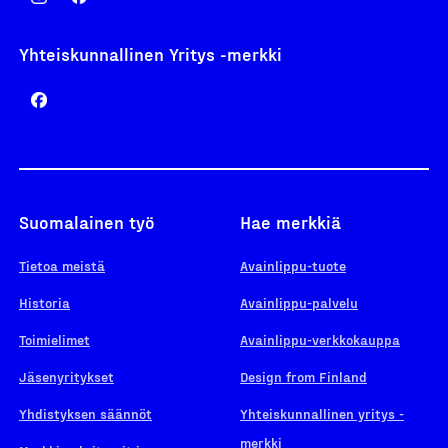
Yhteiskunnallinen Yritys -merkki
Suomalainen työ
Hae merkkiä
Tietoa meistä
Avainlippu-tuote
Historia
Avainlippu-palvelu
Toimielimet
Avainlippu-verkkokauppa
Jäsenyritykset
Design from Finland
Yhdistyksen säännöt
Yhteiskunnallinen yritys -
merkki