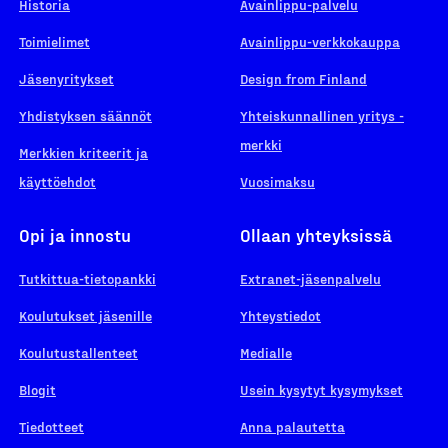
Historia
Avainlippu-palvelu
Toimielimet
Avainlippu-verkkokauppa
Jäsenyritykset
Design from Finland
Yhdistyksen säännöt
Yhteiskunnallinen yritys -
merkki
Merkkien kriteerit ja
käyttöehdot
Vuosimaksu
Opi ja innostu
Ollaan yhteyksissä
Tutkittua-tietopankki
Extranet-jäsenpalvelu
Koulutukset jäsenille
Yhteystiedot
Koulutustallenteet
Medialle
Blogit
Usein kysytyt kysymykset
Tiedotteet
Anna palautetta