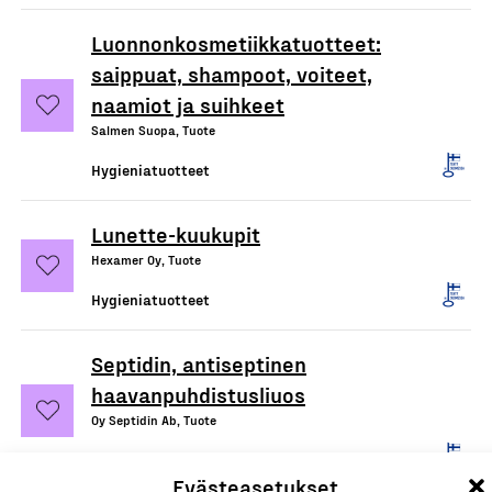
Luonnonkosmetiikkatuotteet:
saippuat, shampoot, voiteet,
naamiot ja suihkeet
Salmen Suopa, Tuote
Hygieniatuotteet
Lunette-kuukupit
Hexamer Oy, Tuote
Hygieniatuotteet
Septidin, antiseptinen
haavanpuhdistusliuos
Oy Septidin Ab, Tuote
Hygieniatuotteet
Evästeasetukset