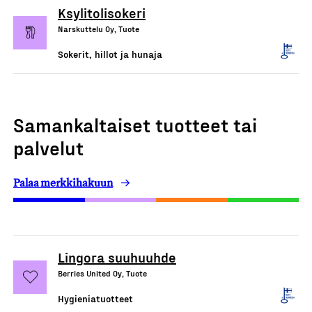
Ksylitolisokeri
Narskuttelu Oy, Tuote
Sokerit, hillot ja hunaja
Samankaltaiset tuotteet tai
palvelut
Palaa merkkihakuun
Lingora suuhuuhde
Berries United Oy, Tuote
Hygieniatuotteet