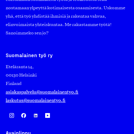
nostamaan ylpeyttä kotimaisesta osaamisesta. Uskomme
yhä, että työ yhdistää ihmisiä ja rakentaa vahvaa,
elinvoimaista yhteiskuntaa. Me rakastamme työtä!
Sanoimmeko sen jo?
Suomalainen työ ry
Eteläranta 14,
00130 Helsinki
Finland
asiakaspalvelu@suomalainentyo.fi
laskutus@suomalainentyo.fi
Avainlippu