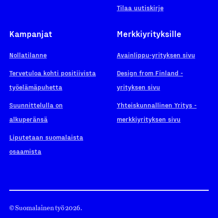
Tilaa uutiskirje
Kampanjat
Merkkiyrityksille
Nollatilanne
Avainlippu-yrityksen sivu
Tervetuloa kohti positiivista
Design from Finland -
työelämäpuhetta
yrityksen sivu
Suunnittelulla on
Yhteiskunnallinen Yritys -
alkuperänsä
merkkiyrityksen sivu
Liputetaan suomalaista
osaamista
© Suomalainen työ 2026.