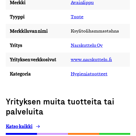
Merkki
Avainlippu
Tyyppi
Tuote
Merkkiluvan nimi
Ksylitolihammastahna
Yritys
Narskuttelu Oy
Yrityksen verkkosivut
www.narskuttelu.fi
Kategoria
Hygieniatuotteet
Yrityksen muita tuotteita tai
palveluita
Katso kaikki