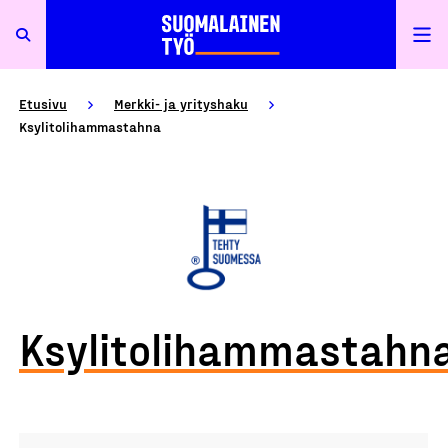
Etusivu
Merkki- ja yrityshaku
Ksylitolihammastahna
Ksylitolihammastahn