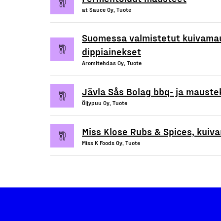
at Sauce Oy, Tuote
Suomessa valmistetut kuivamau
dippiainekset
Aromitehdas Oy, Tuote
Jävla Sås Bolag bbq- ja mauste
Öljypuu Oy, Tuote
Miss Klose Rubs & Spices, kuiv
Miss K Foods Oy, Tuote