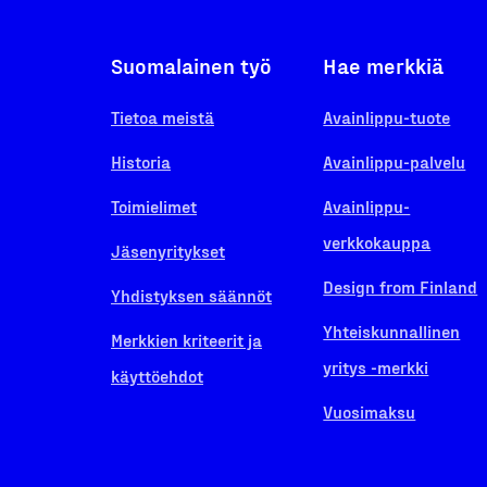
Suomalainen työ
Hae merkkiä
Tietoa meistä
Avainlippu-tuote
Historia
Avainlippu-palvelu
Toimielimet
Avainlippu-
verkkokauppa
Jäsenyritykset
Design from Finland
Yhdistyksen säännöt
Yhteiskunnallinen
Merkkien kriteerit ja
yritys -merkki
käyttöehdot
Vuosimaksu