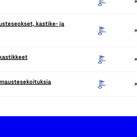
M
steseokset, kastike- ja
M
kastikkeet
M
amaustesekoituksia
M