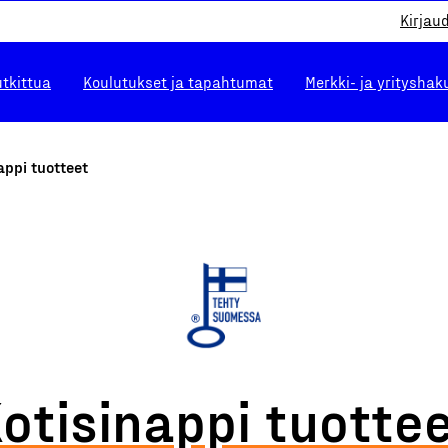
Kirjau
utkittua
Koulutukset ja tapahtumat
Merkki- ja yrityshak
appi tuotteet
otisinappi tuotte