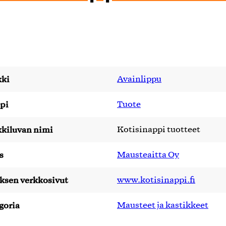
ki
Avainlippu
pi
Tuote
kiluvan nimi
Kotisinappi tuotteet
s
Mausteaitta Oy
yksen verkkosivut
www.kotisinappi.fi
goria
Mausteet ja kastikkeet