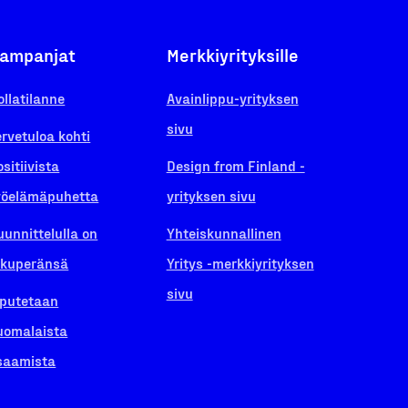
ampanjat
Merkkiyrityksille
ollatilanne
Avainlippu-yrityksen
sivu
ervetuloa kohti
ositiivista
Design from Finland -
yöelämäpuhetta
yrityksen sivu
uunnittelulla on
Yhteiskunnallinen
lkuperänsä
Yritys -merkkiyrityksen
sivu
iputetaan
uomalaista
saamista