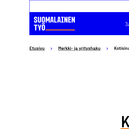
T
Etusivu
Merkki- ja yrityshaku
Kotisin
K