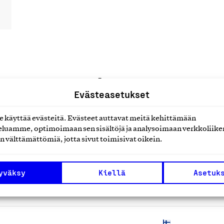
uotteet tai
Evästeasetukset
käyttää evästeitä. Evästeet auttavat meitä kehittämään
luamme, optimoimaan sen sisältöjä ja analysoimaan verkkoliike
n välttämättömiä, jotta sivut toimisivat oikein.
yväksy
Kiellä
Asetuk
M