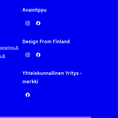
Avainlippu
Design From Finland
nentyo.fi
.fi
Yhteiskunnallinen Yritys -
merkki