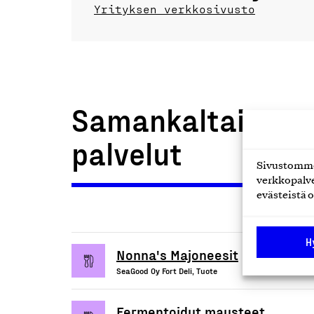
Yrityksen verkkosivusto
Samankaltaiset t
palvelut
Sivustomme 
verkkopalve
evästeistä o
H
Nonna's Majoneesit
SeaGood Oy Fort Deli, Tuote
Fermentoidut mausteet