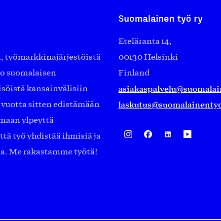
Suomalainen työ ry
Eteläranta 14,
työmarkkinajärjestöistä
00130 Helsinki
ko suomalaisen
Finland
asiakaspalvelu@suomalai
isöistä kansainvälisiin
laskutus@suomalainentyo
0 vuotta sitten edistämään
amaan ylpeyttä
ä työ yhdistää ihmisiä ja
aa. Me rakastamme työtä!