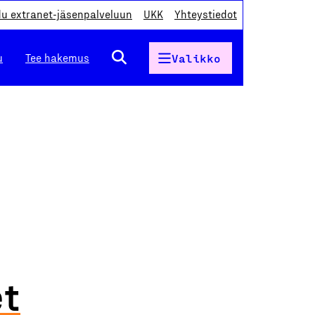
du extranet-jäsenpalveluun
UKK
Yhteystiedot
u
Tee hakemus
Valikko
et