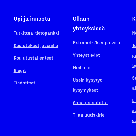
Opi ja innostu
Ollaan
K
yhteyksissä
Tutkittua-tietopankki
N
Extranet-jäsenpalvelu
Koulutukset jäsenille
T
Yhteystiedot
p
Koulutustallenteet
t
Medialle
Blogit
S
Usein kysytyt
Tiedotteet
a
kysymykset
L
Anna palautetta
s
Tilaa uutiskirje
o