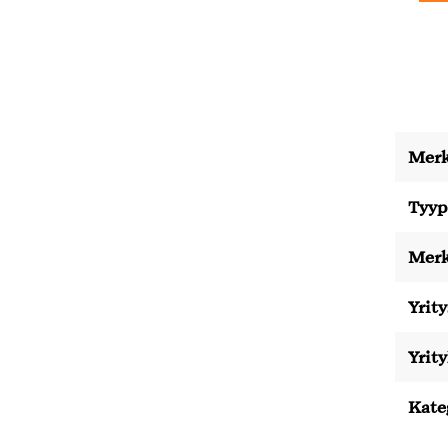
Merk
Tyyp
Merk
Yrity
Yrit
Kate