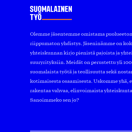
Olemme jäsentemme omistama puolueeton, 
riippumaton yhdistys. Jäseninämme on ko
yhteiskunnan kirjo pienistä pajoista ja yhte
suuryrityksiin. Meidät on perustettu yli 10
suomalaista työtä ja teollisuutta sekä nost
kotimaisesta osaamisesta. Uskomme yhä, ett
rakentaa vahvaa, elinvoimaista yhteiskunt
Sanoimmeko sen jo?