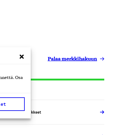
Palaa merkkihakuun
nnettä. Osa
set
austeet ja kastikkeet