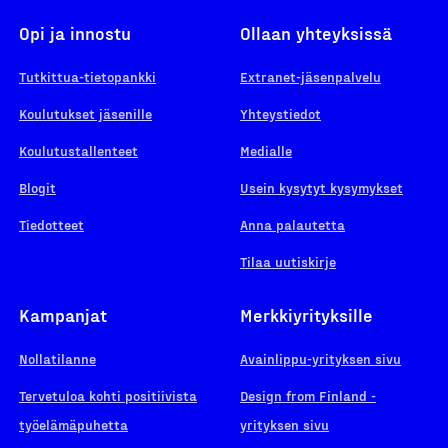
Opi ja innostu
Ollaan yhteyksissä
Tutkittua-tietopankki
Extranet-jäsenpalvelu
Koulutukset jäsenille
Yhteystiedot
Koulutustallenteet
Medialle
Blogit
Usein kysytyt kysymykset
Tiedotteet
Anna palautetta
Tilaa uutiskirje
Kampanjat
Merkkiyrityksille
Nollatilanne
Avainlippu-yrityksen sivu
Tervetuloa kohti positiivista
Design from Finland -
työelämäpuhetta
yrityksen sivu