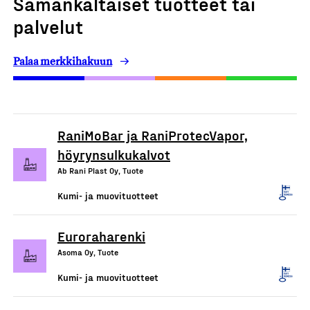
Samankaltaiset tuotteet tai
palvelut
Palaa merkkihakuun
RaniMoBar ja RaniProtecVapor,
höyrynsulkukalvot
Ab Rani Plast Oy, Tuote
Kumi- ja muovituotteet
Euroraharenki
Asoma Oy, Tuote
Kumi- ja muovituotteet