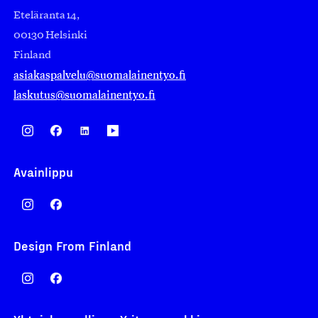
Eteläranta 14,
00130 Helsinki
Finland
asiakaspalvelu@suomalainentyo.fi
laskutus@suomalainentyo.fi
Avainlippu
Design From Finland