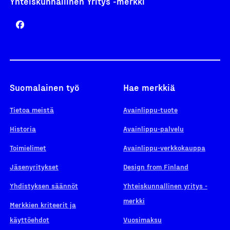
Yhteiskunnallinen Yritys -merkki
Suomalainen työ
Hae merkkiä
Tietoa meistä
Avainlippu-tuote
Historia
Avainlippu-palvelu
Toimielimet
Avainlippu-verkkokauppa
Jäsenyritykset
Design from Finland
Yhdistyksen säännöt
Yhteiskunnallinen yritys -
merkki
Merkkien kriteerit ja
käyttöehdot
Vuosimaksu