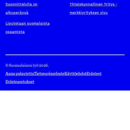
Suunnittelulla on
Yhteiskunnallinen Yritys -
alkuperänsä
merkkiyrityksen sivu
Liputetaan suomalaista
osaamista
© Suomalainen työ 2026.
Anna palautetta
Tietosuojaseloste
Käyttöehdot
Evästeet
Evästeasetukset