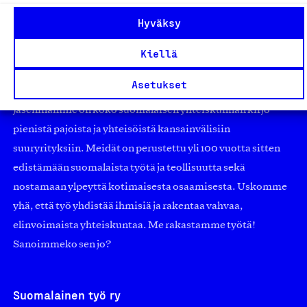
Hyväksy
Kiellä
Olemme jäsentemme omistama puolueeton,
Asetukset
työmarkkinajärjestöistä riippumaton yhdistys.
Jäseninämme on koko suomalaisen yhteiskunnan kirjo
pienistä pajoista ja yhteisöistä kansainvälisiin
suuryrityksiin. Meidät on perustettu yli 100 vuotta sitten
edistämään suomalaista työtä ja teollisuutta sekä
nostamaan ylpeyttä kotimaisesta osaamisesta. Uskomme
yhä, että työ yhdistää ihmisiä ja rakentaa vahvaa,
elinvoimaista yhteiskuntaa. Me rakastamme työtä!
Sanoimmeko sen jo?
Suomalainen työ ry