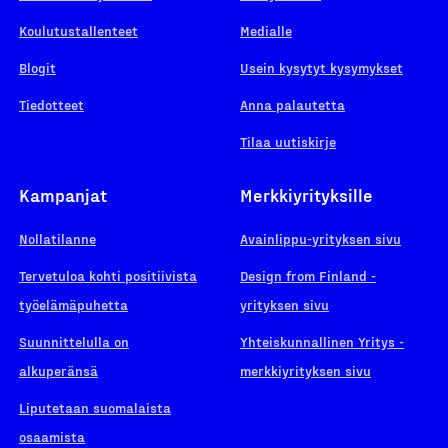
Koulutustallenteet
Medialle
Blogit
Usein kysytyt kysymykset
Tiedotteet
Anna palautetta
Tilaa uutiskirje
Kampanjat
Merkkiyrityksille
Nollatilanne
Avainlippu-yrityksen sivu
Tervetuloa kohti positiivista
Design from Finland -
työelämäpuhetta
yrityksen sivu
Suunnittelulla on
Yhteiskunnallinen Yritys -
alkuperänsä
merkkiyrityksen sivu
Liputetaan suomalaista
osaamista