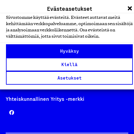
laskutus@suomalainentyo.fi
Evästeasetukset
Sivustomme käyttää evästeitä. Evästeet auttavat meitä
kehittämään verkkopalveluamme, optimoimaan sen sisältöjä
ja analysoimaan verkkoliikennettä. Osa evästeistä on
Avainlippu
välttämättömiä, jotta sivut toimisivat oikein.
Hyväksy
Kiellä
Design From Finland
Asetukset
Yhteiskunnallinen Yritys -merkki