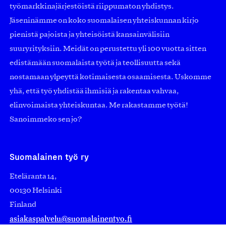
työmarkkinajärjestöistä riippumaton yhdistys.
Jäseninämme on koko suomalaisen yhteiskunnan kirjo
pienistä pajoista ja yhteisöistä kansainvälisiin
suuryrityksiin. Meidät on perustettu yli 100 vuotta sitten
edistämään suomalaista työtä ja teollisuutta sekä
nostamaan ylpeyttä kotimaisesta osaamisesta. Uskomme
yhä, että työ yhdistää ihmisiä ja rakentaa vahvaa,
elinvoimaista yhteiskuntaa. Me rakastamme työtä!
Sanoimmeko sen jo?
Suomalainen työ ry
Eteläranta 14,
00130 Helsinki
Finland
asiakaspalvelu@suomalainentyo.fi