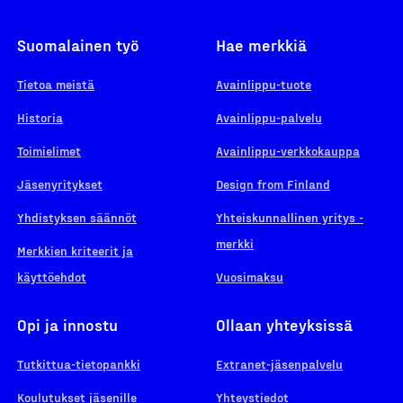
Suomalainen työ
Hae merkkiä
Tietoa meistä
Avainlippu-tuote
Historia
Avainlippu-palvelu
Toimielimet
Avainlippu-verkkokauppa
Jäsenyritykset
Design from Finland
Yhdistyksen säännöt
Yhteiskunnallinen yritys -
merkki
Merkkien kriteerit ja
käyttöehdot
Vuosimaksu
Opi ja innostu
Ollaan yhteyksissä
Tutkittua-tietopankki
Extranet-jäsenpalvelu
Koulutukset jäsenille
Yhteystiedot