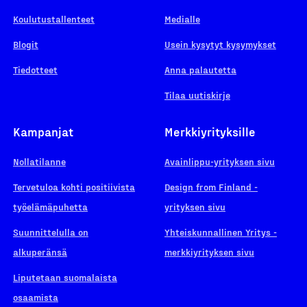
Koulutustallenteet
Medialle
Blogit
Usein kysytyt kysymykset
Tiedotteet
Anna palautetta
Tilaa uutiskirje
Kampanjat
Merkkiyrityksille
Nollatilanne
Avainlippu-yrityksen sivu
Tervetuloa kohti positiivista
Design from Finland -
työelämäpuhetta
yrityksen sivu
Suunnittelulla on
Yhteiskunnallinen Yritys -
alkuperänsä
merkkiyrityksen sivu
Liputetaan suomalaista
osaamista