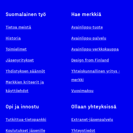
Suomalainen työ
Hae merkkiä
Tietoa meistä
Avainlippu-tuote
Historia
Avainlippu-palvelu
Toimielimet
Avainlippu-verkkokauppa
Jäsenyritykset
Design from Finland
Yhdistyksen säännöt
Yhteiskunnallinen yritys -
merkki
Merkkien kriteerit ja
käyttöehdot
Vuosimaksu
Opi ja innostu
Ollaan yhteyksissä
Tutkittua-tietopankki
Extranet-jäsenpalvelu
Koulutukset jäsenille
Yhteystiedot