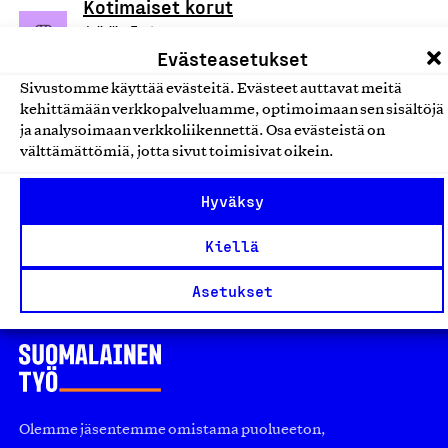
Kotimaiset korut
Julivilja, Tuote
Evästeasetukset
Kellot ja korut
Sivustomme käyttää evästeitä. Evästeet auttavat meitä
kehittämään verkkopalveluamme, optimoimaan sen sisältöjä
Korutuotteet, korva-, käsi- ja
ja analysoimaan verkkoliikennettä. Osa evästeistä on
kaulakorut
välttämättömiä, jotta sivut toimisivat oikein.
Pääskyjärvi Design, Tuote
Hyväksy
Kellot ja korut
Kiellä
Asetukset
Olemme jäsentemme omistama puolueeton,