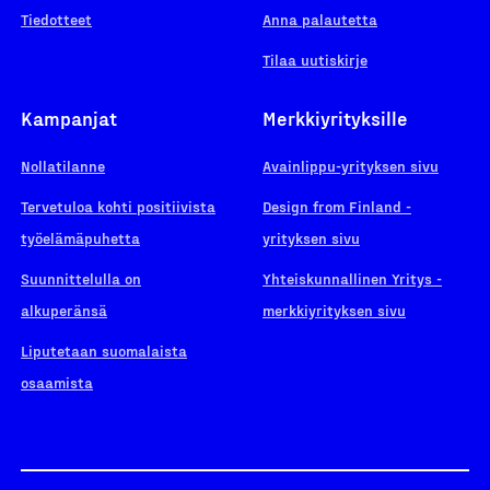
Tiedotteet
Anna palautetta
Tilaa uutiskirje
Kampanjat
Merkkiyrityksille
Nollatilanne
Avainlippu-yrityksen sivu
Tervetuloa kohti positiivista
Design from Finland -
työelämäpuhetta
yrityksen sivu
Suunnittelulla on
Yhteiskunnallinen Yritys -
alkuperänsä
merkkiyrityksen sivu
Liputetaan suomalaista
osaamista