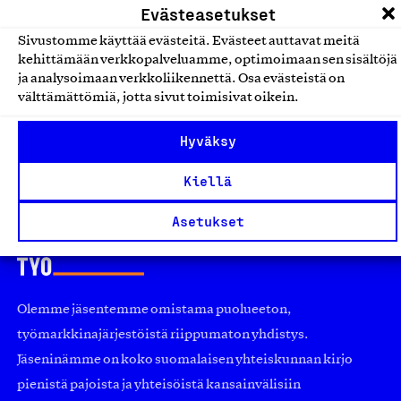
Keksit ja makeiset
Evästeasetukset
Sivustomme käyttää evästeitä. Evästeet auttavat meitä
Makeiset
kehittämään verkkopalveluamme, optimoimaan sen sisältöjä
ja analysoimaan verkkoliikennettä. Osa evästeistä on
Oy Freca Sales Ab, Tuote
välttämättömiä, jotta sivut toimisivat oikein.
Keksit ja makeiset
Hyväksy
Kiellä
Asetukset
Olemme jäsentemme omistama puolueeton,
työmarkkinajärjestöistä riippumaton yhdistys.
Jäseninämme on koko suomalaisen yhteiskunnan kirjo
pienistä pajoista ja yhteisöistä kansainvälisiin