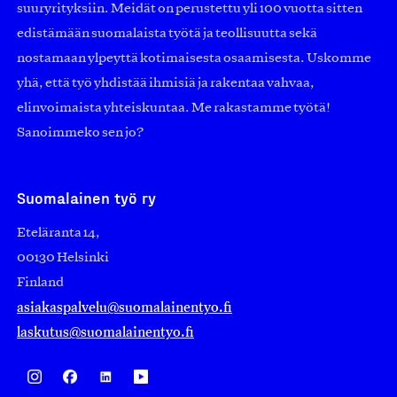
suuryrityksiin. Meidät on perustettu yli 100 vuotta sitten
edistämään suomalaista työtä ja teollisuutta sekä
nostamaan ylpeyttä kotimaisesta osaamisesta. Uskomme
yhä, että työ yhdistää ihmisiä ja rakentaa vahvaa,
elinvoimaista yhteiskuntaa. Me rakastamme työtä!
Sanoimmeko sen jo?
Suomalainen työ ry
Eteläranta 14,
00130 Helsinki
Finland
asiakaspalvelu@suomalainentyo.fi
laskutus@suomalainentyo.fi