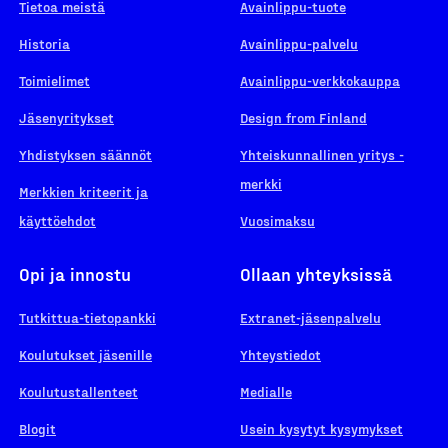
Tietoa meistä
Avainlippu-tuote
Historia
Avainlippu-palvelu
Toimielimet
Avainlippu-verkkokauppa
Jäsenyritykset
Design from Finland
Yhdistyksen säännöt
Yhteiskunnallinen yritys -
merkki
Merkkien kriteerit ja
käyttöehdot
Vuosimaksu
Opi ja innostu
Ollaan yhteyksissä
Tutkittua-tietopankki
Extranet-jäsenpalvelu
Koulutukset jäsenille
Yhteystiedot
Koulutustallenteet
Medialle
Blogit
Usein kysytyt kysymykset