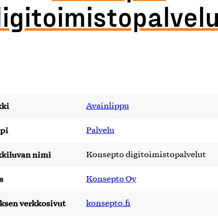
igitoimistopalvel
ki
Avainlippu
pi
Palvelu
kiluvan nimi
Konsepto digitoimistopalvelut
s
Konsepto Oy
yksen verkkosivut
konsepto.fi