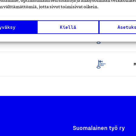
luamme, optimoimaan sen sisältöjä ja analysoimaan verkkoliike
n välttämättömiä, jotta sivut toimisivat oikein.
asennus- ja huoltopalvelut
M
yväksy
Kiellä
Asetuk
ut
M
M
Suomalainen työ ry