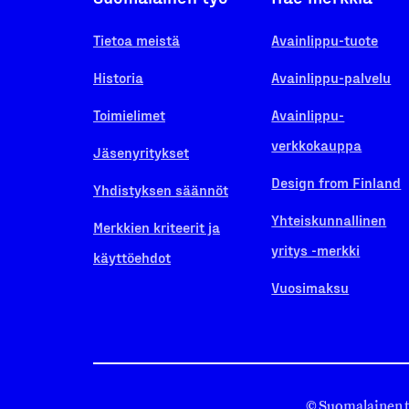
Tietoa meistä
Avainlippu-tuote
Historia
Avainlippu-palvelu
Toimielimet
Avainlippu-
verkkokauppa
Jäsenyritykset
Design from Finland
Yhdistyksen säännöt
Yhteiskunnallinen
Merkkien kriteerit ja
yritys -merkki
käyttöehdot
Vuosimaksu
© Suomalainen 