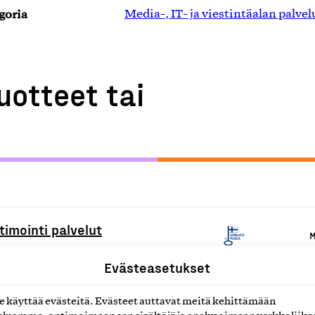
goria
Media-, IT- ja viestintäalan palvel
uotteet tai
imointi palvelut
M
Evästeasetukset
ut
M
käyttää evästeitä. Evästeet auttavat meitä kehittämään