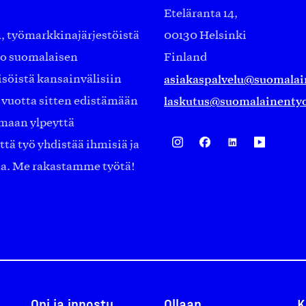
Eteläranta 14,
työmarkkinajärjestöistä
00130 Helsinki
ko suomalaisen
Finland
asiakaspalvelu@suomalai
isöistä kansainvälisiin
laskutus@suomalainentyo
0 vuotta sitten edistämään
amaan ylpeyttä
ä työ yhdistää ihmisiä ja
aa. Me rakastamme työtä!
Opi ja innostu
Ollaan
K