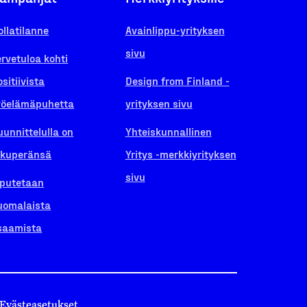
ollatilanne
Avainlippu-yrityksen
sivu
ervetuloa kohti
ositiivista
Design from Finland -
yöelämäpuhetta
yrityksen sivu
uunnittelulla on
Yhteiskunnallinen
lkuperänsä
Yritys -merkkiyrityksen
sivu
iputetaan
uomalaista
saamista
Evästeasetukset