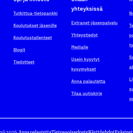
yhteyksissä
Tutkittua-tietopankki
N
Extranet-jäsenpalvelu
Koulutukset jäsenille
T
Yhteystiedot
p
Koulutustallenteet
t
Medialle
Blogit
S
Usein kysytyt
Tiedotteet
a
kysymykset
L
Anna palautetta
s
Tilaa uutiskirje
o
työ 2026.
Anna palautetta
Tietosuojaseloste
Käyttöehdot
Evästeet