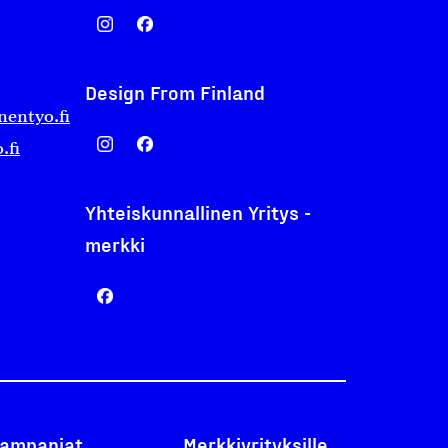
Design From Finland
nentyo.fi
.fi
Yhteiskunnallinen Yritys -
merkki
ampanjat
Merkkiyrityksille