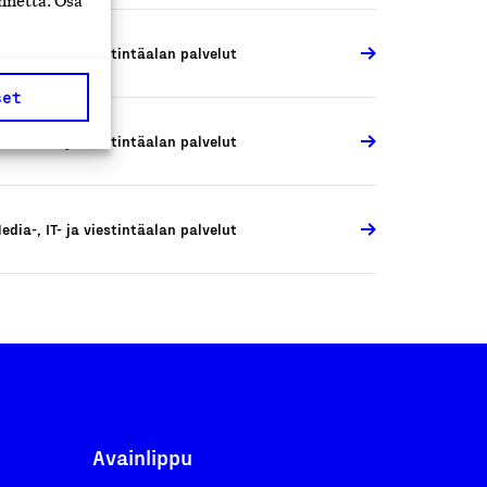
nnettä. Osa
edia-, IT- ja viestintäalan palvelut
set
edia-, IT- ja viestintäalan palvelut
edia-, IT- ja viestintäalan palvelut
Avainlippu