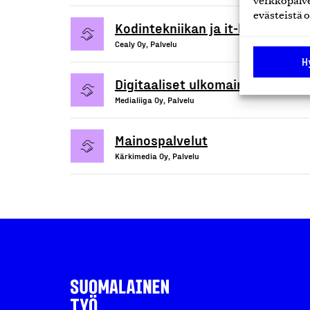
verkkopalve
evästeistä o
Kodintekniikan ja it-laitteiden 
Cealy Oy, Palvelu
H
Digitaaliset ulkomainontapalvel
Medialiiga Oy, Palvelu
Mainospalvelut
Kärkimedia Oy, Palvelu