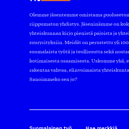
Olemme jäsentemme omistama puolueeton, 
riippumaton yhdistys. Jäseninämme on ko
yhteiskunnan kirjo pienistä pajoista ja yhte
suuryrityksiin. Meidät on perustettu yli 10
suomalaista työtä ja teollisuutta sekä nost
kotimaisesta osaamisesta. Uskomme yhä, ett
rakentaa vahvaa, elinvoimaista yhteiskunt
Sanoimmeko sen jo?
Suomalainen työ
Hae merkkiä