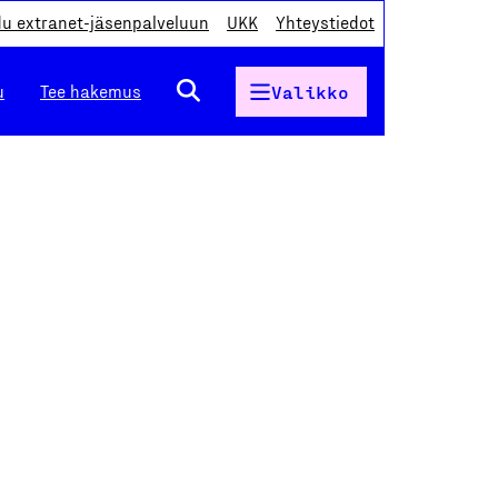
du extranet-jäsenpalveluun
UKK
Yhteystiedot
u
Tee hakemus
Valikko