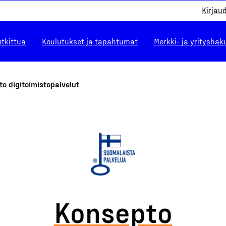
Kirjau
utkittua
Koulutukset ja tapahtumat
Merkki- ja yrityshak
o digitoimistopalvelut
Konsepto