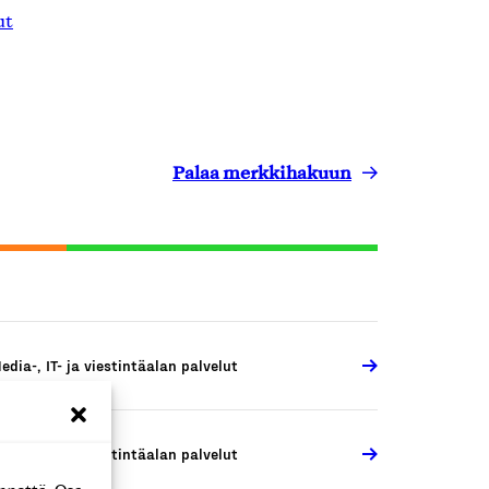
ut
Palaa merkkihakuun
edia-, IT- ja viestintäalan palvelut
edia-, IT- ja viestintäalan palvelut