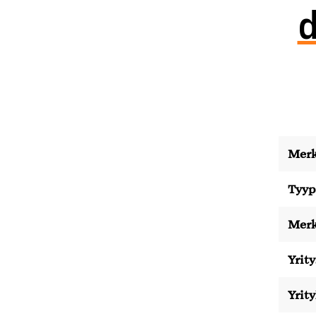
d
Merk
Tyyp
Merk
Yrity
Yrit