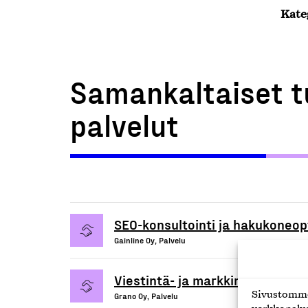
Kate
Samankaltaiset t
palvelut
SEO-konsultointi ja hakukoneopt
Gainline Oy, Palvelu
Viestintä- ja markkinointipalvel
Sivustomme 
Grano Oy, Palvelu