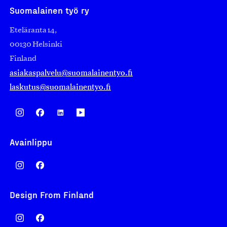
Suomalainen työ ry
Eteläranta 14,
00130 Helsinki
Finland
asiakaspalvelu@suomalainentyo.fi
laskutus@suomalainentyo.fi
Avainlippu
Design From Finland