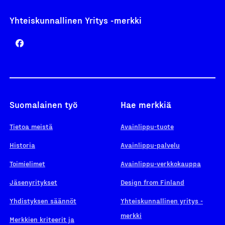
Yhteiskunnallinen Yritys -merkki
Suomalainen työ
Hae merkkiä
Tietoa meistä
Avainlippu-tuote
Historia
Avainlippu-palvelu
Toimielimet
Avainlippu-verkkokauppa
Jäsenyritykset
Design from Finland
Yhdistyksen säännöt
Yhteiskunnallinen yritys -
merkki
Merkkien kriteerit ja