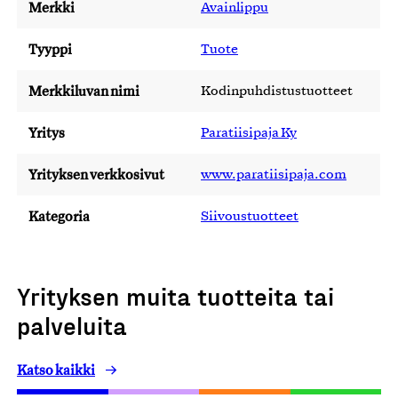
Merkki
Avainlippu
Tyyppi
Tuote
Merkkiluvan nimi
Kodinpuhdistustuotteet
Yritys
Paratiisipaja Ky
Yrityksen verkkosivut
www.paratiisipaja.com
Kategoria
Siivoustuotteet
Yrityksen muita tuotteita tai
palveluita
Katso kaikki