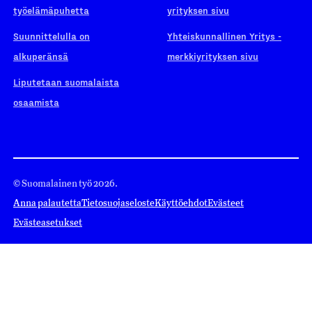
työelämäpuhetta
yrityksen sivu
Suunnittelulla on
Yhteiskunnallinen Yritys -
alkuperänsä
merkkiyrityksen sivu
Liputetaan suomalaista
osaamista
© Suomalainen työ 2026.
Anna palautetta
Tietosuojaseloste
Käyttöehdot
Evästeet
Evästeasetukset