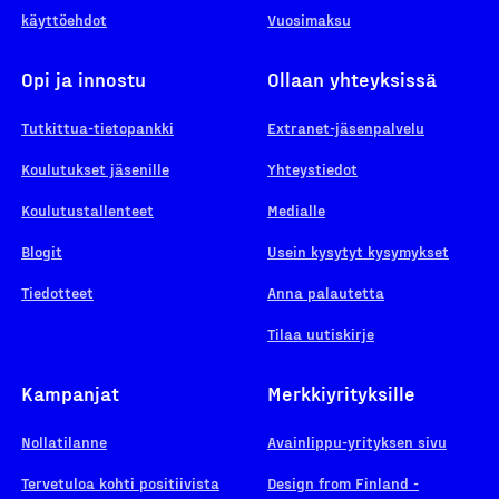
käyttöehdot
Vuosimaksu
Opi ja innostu
Ollaan yhteyksissä
Tutkittua-tietopankki
Extranet-jäsenpalvelu
Koulutukset jäsenille
Yhteystiedot
Koulutustallenteet
Medialle
Blogit
Usein kysytyt kysymykset
Tiedotteet
Anna palautetta
Tilaa uutiskirje
Kampanjat
Merkkiyrityksille
Nollatilanne
Avainlippu-yrityksen sivu
Tervetuloa kohti positiivista
Design from Finland -