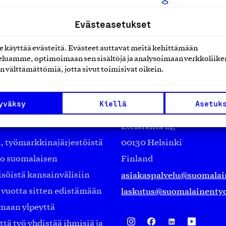
Evästeasetukset
käyttää evästeitä. Evästeet auttavat meitä kehittämään
luamme, optimoimaan sen sisältöjä ja analysoimaan verkkoliike
n välttämättömiä, jotta sivut toimisivat oikein.
Suomalainen työ ry
yväksy
Kiellä
Asetuk
Eteläranta 14,
työmarkkinajärjestöistä
00130 Helsinki
ko suomalaisen
Finland
asiakaspalvelu@suomalai
isöistä kansainvälisiin
laskutus@suomalainentyo
0 vuotta sitten edistämään
amaan ylpeyttä
ä työ yhdistää ihmisiä ja