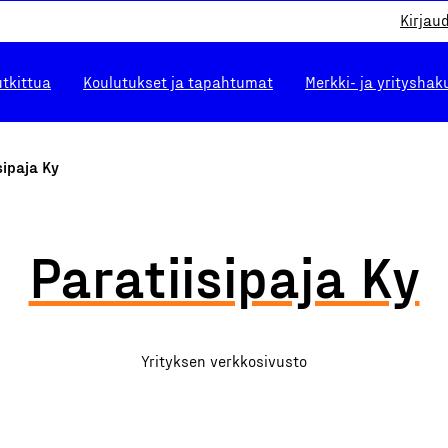
Kirjau
utkittua
Koulutukset ja tapahtumat
Merkki- ja yrityshak
sipaja Ky
Paratiisipaja Ky
Yrityksen verkkosivusto