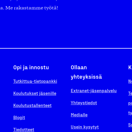
aa. Me rakastamme työtä!
Opi ja innostu
Ollaan
K
yhteyksissä
Tutkittua-tietopankki
N
Extranet-jäsenpalvelu
Koulutukset jäsenille
T
Yhteystiedot
p
Koulutustallenteet
t
Medialle
Blogit
S
Usein kysytyt
Tiedotteet