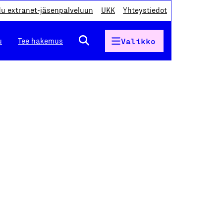
du extranet-jäsenpalveluun
UKK
Yhteystiedot
u
Tee hakemus
Valikko