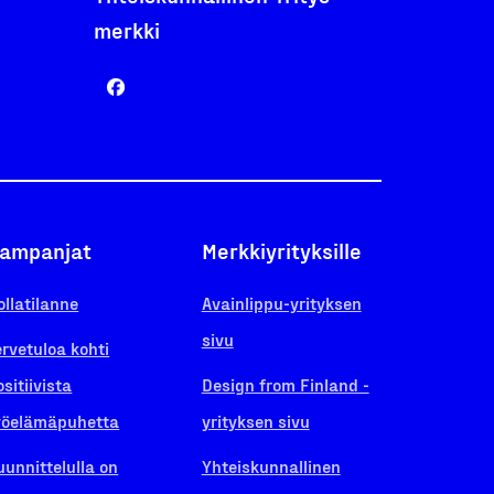
merkki
ampanjat
Merkkiyrityksille
ollatilanne
Avainlippu-yrityksen
sivu
ervetuloa kohti
ositiivista
Design from Finland -
yöelämäpuhetta
yrityksen sivu
uunnittelulla on
Yhteiskunnallinen