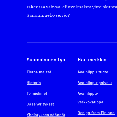
rakentaa vahvaa, elinvoimaista yhteiskunt
Sanoimmeko sen jo?
Suomalainen työ
Hae merkkiä
Tietoa meistä
Avainlippu-tuote
Historia
Avainlippu-palvelu
Toimielimet
Avainlippu-
verkkokauppa
Jäsenyritykset
Design from Finland
Yhdistyksen säännöt