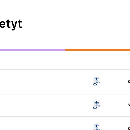
etyt
K
S
K