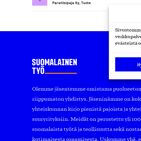
Paratiisipaja Ky, Tuote
Sivustomme 
verkkopalve
evästeistä o
H
Olemme jäsentemme omistama puolueeton, 
riippumaton yhdistys. Jäseninämme on ko
yhteiskunnan kirjo pienistä pajoista ja yhte
suuryrityksiin. Meidät on perustettu yli 10
suomalaista työtä ja teollisuutta sekä nost
kotimaisesta osaamisesta. Uskomme yhä, ett