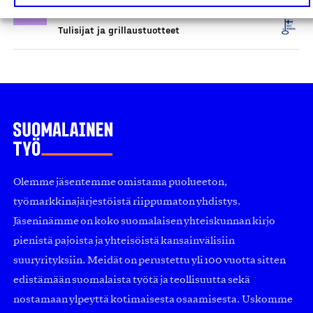
Pisla Oy, Tuote
Tulisijat ja grillaustuotteet
Olemme jäsentemme omistama puolueeton,
työmarkkinajärjestöistä riippumaton yhdistys.
Jäseninämme on koko suomalaisen yhteiskunnan kirjo
pienistä pajoista ja yhteisöistä kansainvälisiin
suuryrityksiin. Meidät on perustettu yli 100 vuotta sitten
edistämään suomalaista työtä ja teollisuutta sekä
nostamaan ylpeyttä kotimaisesta osaamisesta. Uskomme