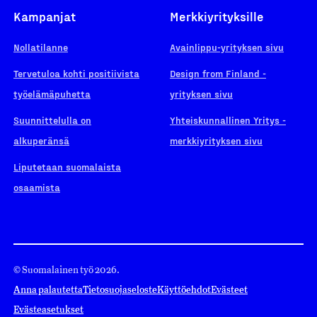
Kampanjat
Merkkiyrityksille
Nollatilanne
Avainlippu-yrityksen sivu
Tervetuloa kohti positiivista
Design from Finland -
työelämäpuhetta
yrityksen sivu
Suunnittelulla on
Yhteiskunnallinen Yritys -
alkuperänsä
merkkiyrityksen sivu
Liputetaan suomalaista
osaamista
© Suomalainen työ 2026.
Anna palautetta
Tietosuojaseloste
Käyttöehdot
Evästeet
Evästeasetukset