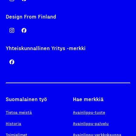
Design From Finland
Yhteiskunnallinen Yritys -merkki
Suomalainen työ
Hae merkkiä
Tietoa meistä
Avainlippu-tuote
Historia
Avainlippu-palvelu
Toimielimet
Avainlippu-verkkokauppa