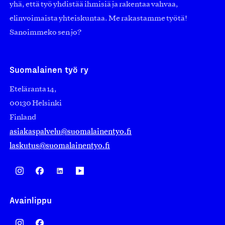
yhä, että työ yhdistää ihmisiä ja rakentaa vahvaa,
elinvoimaista yhteiskuntaa. Me rakastamme työtä!
Sanoimmeko sen jo?
Suomalainen työ ry
Eteläranta 14,
00130 Helsinki
Finland
asiakaspalvelu@suomalainentyo.fi
laskutus@suomalainentyo.fi
Avainlippu