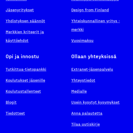
Jäsenyritykset
Design from Finland
Yhdistyksen säännöt
Yhteiskunnallinen yritys -
merkki
Merkkien kriteerit ja
käyttöehdot
Vuosimaksu
Opi ja innostu
Ollaan yhteyksissä
Tutkittua-tietopankki
Extranet-jäsenpalvelu
Koulutukset jäsenille
Yhteystiedot
Koulutustallenteet
Medialle
Blogit
Usein kysytyt kysymykset
Tiedotteet
Anna palautetta
Tilaa uutiskirje