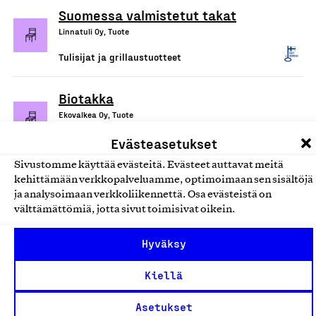
Suomessa valmistetut takat
Linnatuli Oy, Tuote
Tulisijat ja grillaustuotteet
Biotakka
Ekovalkea Oy, Tuote
Tulisijat ja grillaustuotteet
Evästeasetukset
Sivustomme käyttää evästeitä. Evästeet auttavat meitä
Tulisijatuotteet: grillit,
kehittämään verkkopalveluamme, optimoimaan sen sisältöjä
ja analysoimaan verkkoliikennettä. Osa evästeistä on
savukuvut, piiput, takkaluukut,
välttämättömiä, jotta sivut toimisivat oikein.
sisustustakat, grillikodat
Leväsjoen Metalli Oy, Tuote
Hyväksy
Tulisijat ja grillaustuotteet
Kiellä
Keitele -kiertoilmatakka
Asetukset