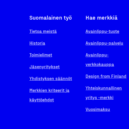
Suomalainen työ
Hae merkkiä
Tietoa meistä
Avainlippu-tuote
Historia
Avainlippu-palvelu
Toimielimet
Avainlippu-
verkkokauppa
Jäsenyritykset
Design from Finland
Yhdistyksen säännöt
Yhteiskunnallinen
Merkkien kriteerit ja
yritys -merkki
käyttöehdot
Vuosimaksu