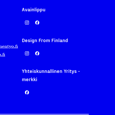
Avainlippu
Design From Finland
nentyo.fi
.fi
Yhteiskunnallinen Yritys -
merkki