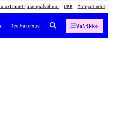
du extranet-jäsenpalveluun
UKK
Yhteystiedot
u
Tee hakemus
Valikko