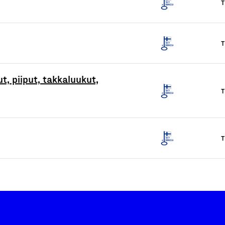
T
T
ut, piiput, takkaluukut,
T
T