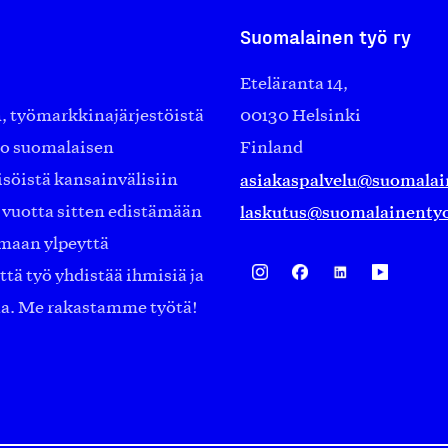
Suomalainen työ ry
Eteläranta 14,
työmarkkinajärjestöistä
00130 Helsinki
ko suomalaisen
Finland
asiakaspalvelu@suomalai
isöistä kansainvälisiin
laskutus@suomalainentyo
0 vuotta sitten edistämään
amaan ylpeyttä
ä työ yhdistää ihmisiä ja
aa. Me rakastamme työtä!