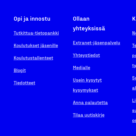
Opi ja innostu
Ollaan
K
yhteyksissä
Tutkittua-tietopankki
N
Extranet-jäsenpalvelu
Koulutukset jäsenille
T
Yhteystiedot
p
Koulutustallenteet
t
Medialle
Blogit
S
Usein kysytyt
Tiedotteet
a
kysymykset
L
Anna palautetta
s
Tilaa uutiskirje
o