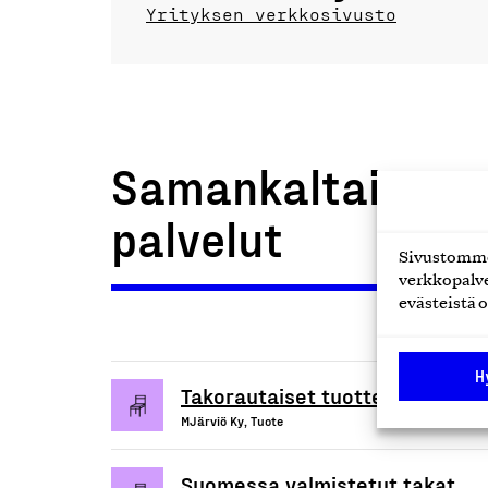
Yrityksen verkkosivusto
Samankaltaiset t
palvelut
Sivustomme 
verkkopalve
evästeistä o
H
Takorautaiset tuotteet (Takkata
MJärviö Ky, Tuote
Suomessa valmistetut takat