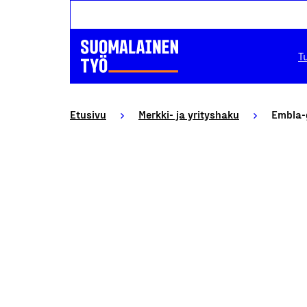
T
Etusivu
Merkki- ja yrityshaku
Embla-g