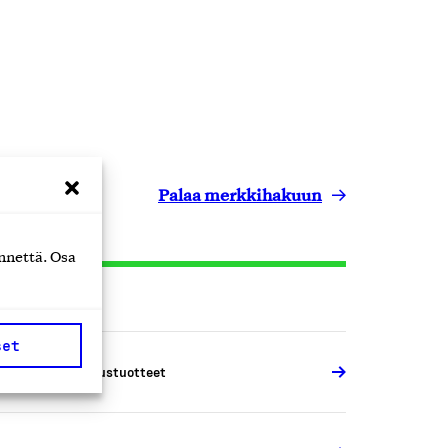
Palaa merkkihakuun
nnettä. Osa
set
ulisijat ja grillaustuotteet