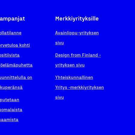
ampanjat
Merkkiyrityksille
ollatilanne
Avainlippu-yrityksen
sivu
ervetuloa kohti
ositiivista
Design from Finland -
yöelämäpuhetta
yrityksen sivu
uunnittelulla on
Yhteiskunnallinen
lkuperänsä
Yritys -merkkiyrityksen
sivu
iputetaan
uomalaista
saamista