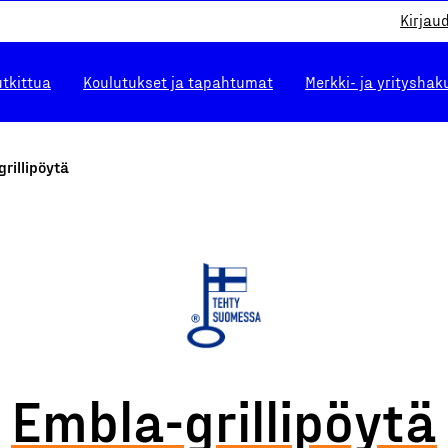
Kirjau
utkittua
Koulutukset ja tapahtumat
Merkki- ja yrityshak
rillipöytä
Embla-grillipöytä