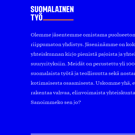
Olemme jäsentemme omistama puolueeton, 
riippumaton yhdistys. Jäseninämme on ko
yhteiskunnan kirjo pienistä pajoista ja yhte
suuryrityksiin. Meidät on perustettu yli 10
suomalaista työtä ja teollisuutta sekä nost
kotimaisesta osaamisesta. Uskomme yhä, ett
rakentaa vahvaa, elinvoimaista yhteiskunt
Sanoimmeko sen jo?