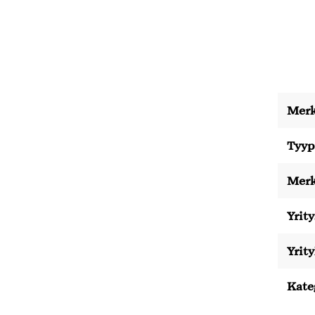
Merk
Tyyp
Merk
Yrity
Yrit
Kate