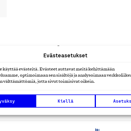
uotteet tai
Evästeasetukset
käyttää evästeitä. Evästeet auttavat meitä kehittämään
luamme, optimoimaan sen sisältöjä ja analysoimaan verkkoliike
n välttämättömiä, jotta sivut toimisivat oikein.
yväksy
Kiellä
Asetuk
rvikkeet ja koukut)
T