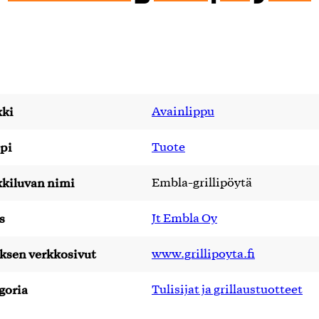
ki
Avainlippu
pi
Tuote
kiluvan nimi
Embla-grillipöytä
s
Jt Embla Oy
yksen verkkosivut
www.grillipoyta.fi
goria
Tulisijat ja grillaustuotteet