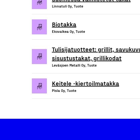
Linnatuli Oy, Tuote
Biotakka
Ekovalkea Oy, Tuote
Tulisijatuotteet: grillit, savukuv
sisustustakat, grillikodat
Leväsjoen Metalli Oy, Tuote
Keitele -kiertoilmatakka
Pisla Oy, Tuote