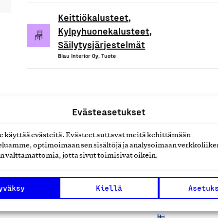
Keittiökalusteet,
Kylpyhuonekalusteet,
Säilytysjärjestelmät
Blau Interior Oy, Tuote
Evästeasetukset
uotteet tai
käyttää evästeitä. Evästeet auttavat meitä kehittämään
luamme, optimoimaan sen sisältöjä ja analysoimaan verkkoliike
n välttämättömiä, jotta sivut toimisivat oikein.
yväksy
Kiellä
Asetuk