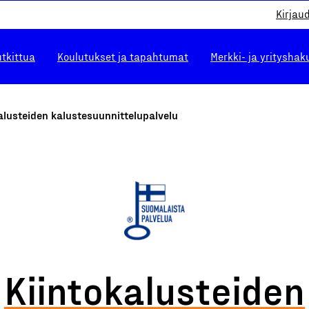
Kirjau
utkittua
Koulutukset ja tapahtumat
Merkki- ja yrityshak
alusteiden kalustesuunnittelupalvelu
Kiintokalusteiden