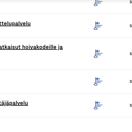
S
ttelupalvelu
S
atkaisut hoivakodeille ja
S
S
täjäpalvelu
S