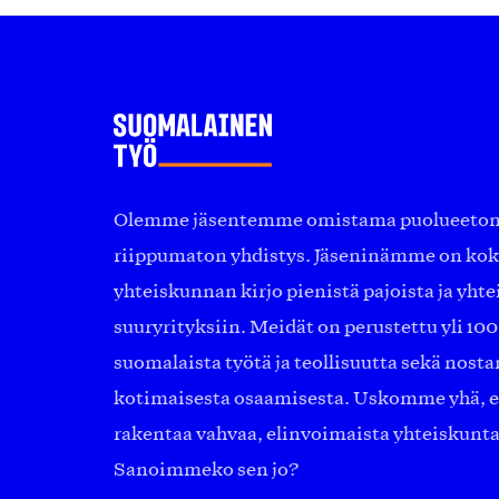
Olemme jäsentemme omistama puolueeton, 
riippumaton yhdistys. Jäseninämme on ko
yhteiskunnan kirjo pienistä pajoista ja yhte
suuryrityksiin. Meidät on perustettu yli 10
suomalaista työtä ja teollisuutta sekä nost
kotimaisesta osaamisesta. Uskomme yhä, ett
rakentaa vahvaa, elinvoimaista yhteiskunt
Sanoimmeko sen jo?