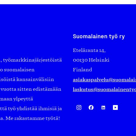
Suomalainen työ ry
Eteläranta 14,
työmarkkinajärjestöistä
00130 Helsinki
ko suomalaisen
Finland
asiakaspalvelu@suomalai
isöistä kansainvälisiin
laskutus@suomalainentyo
0 vuotta sitten edistämään
amaan ylpeyttä
ä työ yhdistää ihmisiä ja
aa. Me rakastamme työtä!