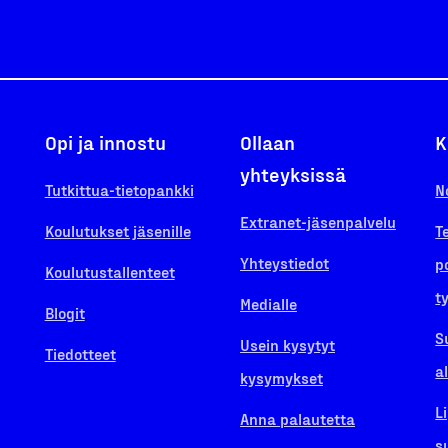
Opi ja innostu
Ollaan
K
yhteyksissä
Tutkittua-tietopankki
N
Extranet-jäsenpalvelu
Koulutukset jäsenille
T
Yhteystiedot
p
Koulutustallenteet
t
Medialle
Blogit
S
Usein kysytyt
Tiedotteet
a
kysymykset
L
Anna palautetta
s