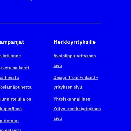
ampanjat
Merkkiyrityksille
ollatilanne
Avainlippu-yrityksen
sivu
ervetuloa kohti
ositiivista
Design from Finland -
yöelämäpuhetta
yrityksen sivu
uunnittelulla on
Yhteiskunnallinen
lkuperänsä
Yritys -merkkiyrityksen
sivu
iputetaan
uomalaista