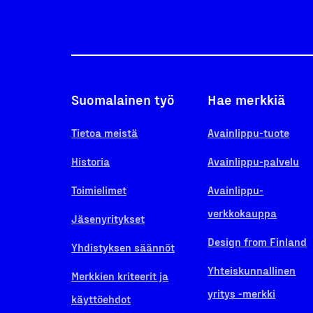
Suomalainen työ
Hae merkkiä
Tietoa meistä
Avainlippu-tuote
Historia
Avainlippu-palvelu
Toimielimet
Avainlippu-
verkkokauppa
Jäsenyritykset
Design from Finland
Yhdistyksen säännöt
Yhteiskunnallinen
Merkkien kriteerit ja
yritys -merkki
käyttöehdot