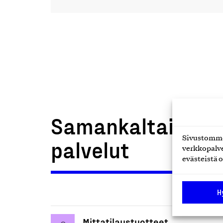
Samankaltaiset t
Sivustomme 
palvelut
verkkopalve
evästeistä o
H
Mittatilaustuotteet