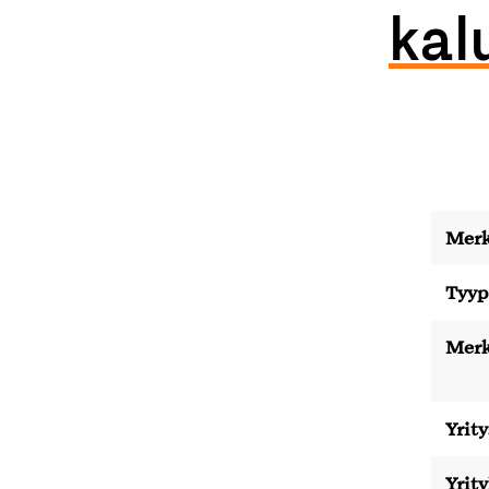
kal
Merk
Tyyp
Merk
Yrity
Yrit