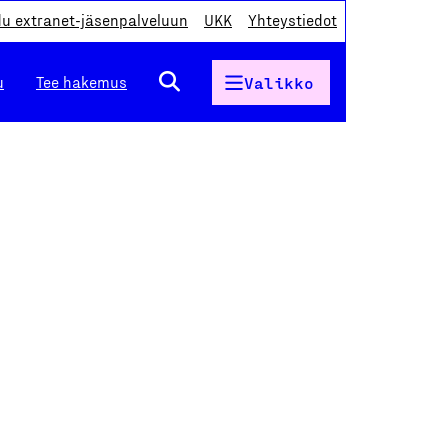
du extranet-jäsenpalveluun
UKK
Yhteystiedot
u
Tee hakemus
Valikko