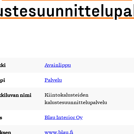
ustesuunnittelupa
ki
Avainlippu
pi
Palvelu
kiluvan nimi
Kiintokalusteiden
kalustesuunnittelupalvelu
s
Blau Interior Oy
yksen
www.blau.fi