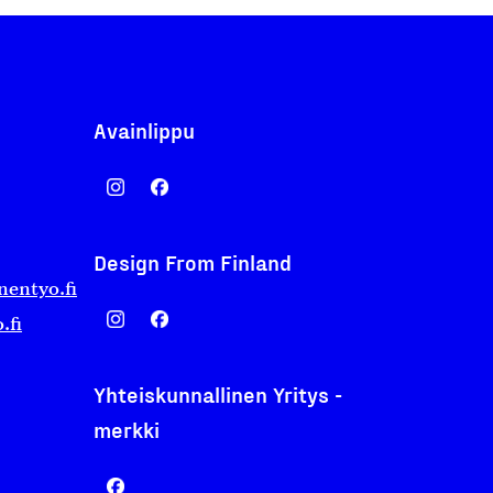
Avainlippu
Design From Finland
nentyo.fi
.fi
Yhteiskunnallinen Yritys -
merkki