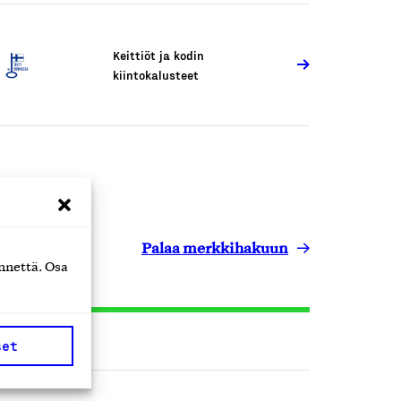
Keittiöt ja kodin
kiintokalusteet
Palaa merkkihakuun
nnettä. Osa
set